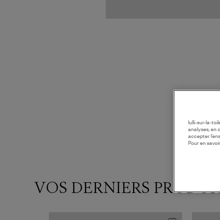
lulli-sur-la-t
analyses, en 
accepter l’en
Pour en savoir
VOS DERNIERS PRODUI