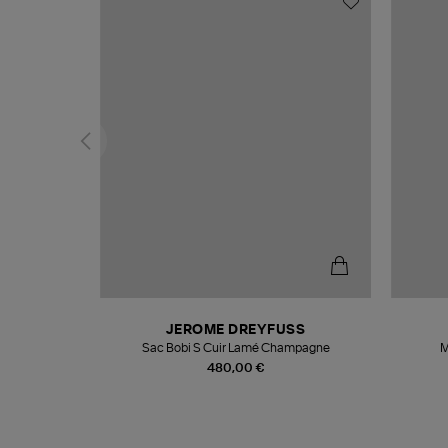
N
JEROME DREYFUSS
te
Sac Bobi S Cuir Lamé Champagne
M
480,00 €