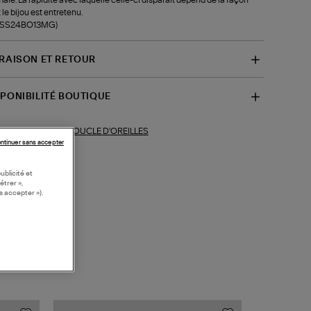
 le bijou est entretenu.
f-SS24BO13MG)
VRAISON ET RETOUR
SPONIBILITÉ BOUTIQUE
BOUCLE D'OREILLES
ections similaires :
ntinuer sans accepter
ublicité et
étrer »,
s accepter »).