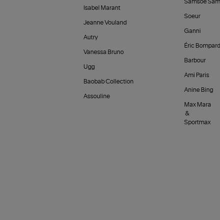
Samsoe Sam
Isabel Marant
Soeur
Jeanne Vouland
Ganni
Autry
Éric Bompar
Vanessa Bruno
Barbour
Ugg
Ami Paris
Baobab Collection
Anine Bing
Assouline
Max Mara
&
Sportmax