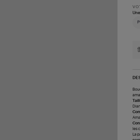
VOT
Une
DE
Bouc
amaz
Tail
Diam
Com
Ama
Cons
les 
La p
norm