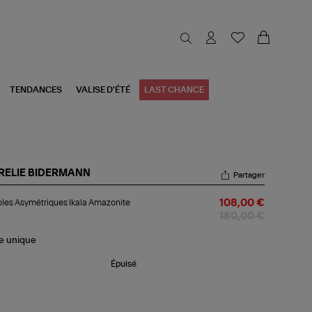
TENDANCES
VALISE D'ÉTÉ
LAST CHANCE
RELIE BIDERMANN
Partager
oles
les Asymétriques Ikala Amazonite
108,00 €
ymétriques
la
180,00 €
azonite
le
unique
Épuisé