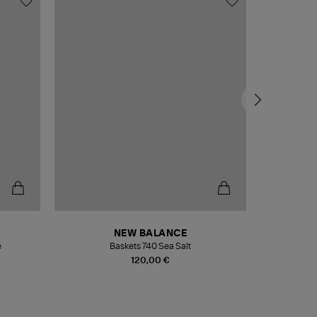
NEW BALANCE
e
Baskets 740 Sea Salt
Veste
120,00 €