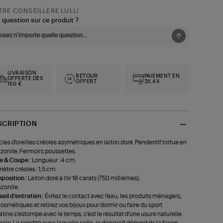
RE CONSEILLÈRE LULLI
 question sur ce produit ?
LIVRAISON
RETOUR
PAIEMENT EN
OFFERTE DÈS
OFFERT
3X,4X
150 €
SCRIPTION
les d'oreilles créoles asymétriques en laiton doré. Pendentif tortue en
onite. Fermoirs poussettes.
le & Coupe :
Longueur : 4 cm.
ètre créoles : 1,5 cm.
position :
Laiton doré à l'or 18 carats (750 millièmes).
zonite.
eil d'entretien :
Évitez le contact avec l'eau, les produits ménagers,
cosmétiques et retirez vos bijoux pour dormir ou faire du sport.
atine s’estompe avec le temps, c'est le résultat d'une usure naturelle
ale. La rapidité avec laquelle celle-ci disparaît dépend de la façon