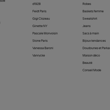
soe
d1928
Robes
Feidt Paris
Baskets femme
Gigi Clozeau
Sweatshirt
d
Ginette NY
Jeans
Pascale Monvoisin
Sacs à main
Stone Paris
Bijoux tendances
Vanessa Baroni
Doudounes et Parka
Vanrycke
Maison déco
Beauté
Conseil Mode