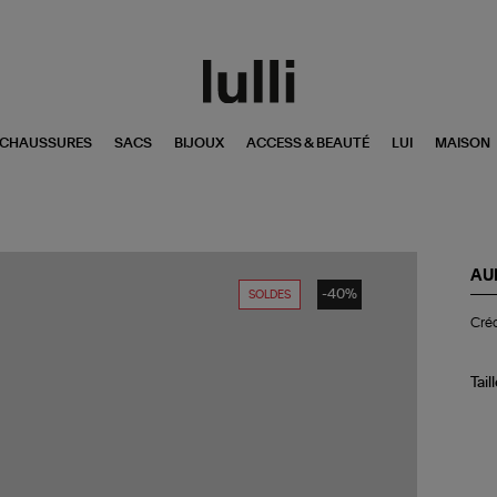
CHAUSSURES
SACS
BIJOUX
ACCESS & BEAUTÉ
LUI
MAISON
AU
-40%
SOLDES
Cré
Créo
As
Ika
Am
Tail