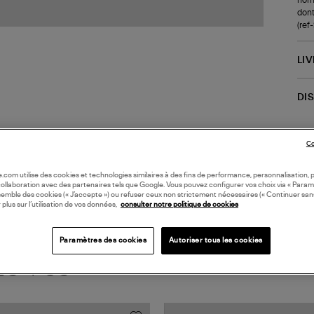
dont
(re
LI
DI
Coll
Co
oile.com utilise des cookies et technologies similaires à des fins de performance, personnalisation, p
collaboration avec des partenaires tels que Google. Vous pouvez configurer vos choix via « Param
semble des cookies (« J’accepte ») ou refuser ceux non strictement nécessaires (« Continuer san
 plus sur l’utilisation de vos données,
consulter notre politique de cookies
Paramètres des cookies
Autoriser tous les cookies
TS VUS