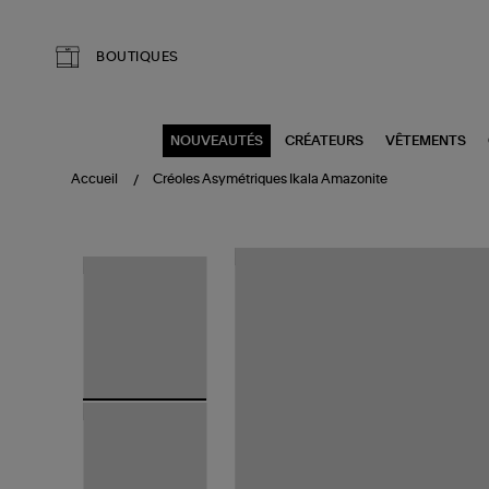
Aller au contenu principal
BOUTIQUES
NOUVEAUTÉS
CRÉATEURS
VÊTEMENTS
Accueil
Créoles Asymétriques Ikala Amazonite