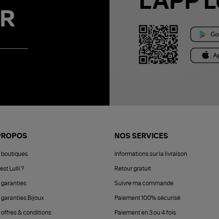
L'APP L
R
PROPOS
NOS SERVICES
 boutiques
Informations sur la livraison
est Lulli ?
Retour gratuit
 garanties
Suivre ma commande
 garanties Bijoux
Paiement 100% sécurisé
 offres & conditions
Paiement en 3 ou 4 fois