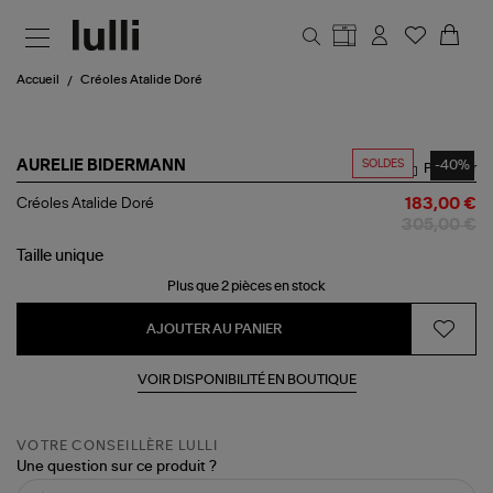
Aller au contenu principal
Accueil
Créoles Atalide Doré
SOLDES
-40%
AURELIE BIDERMANN
Partager
Créoles
Créoles Atalide Doré
183,00 €
Atalide
305,00 €
Doré
Taille
unique
Plus que 2 pièces en stock
AJOUTER AU PANIER
VOIR DISPONIBILITÉ EN BOUTIQUE
VOTRE CONSEILLÈRE LULLI
Une question sur ce produit ?