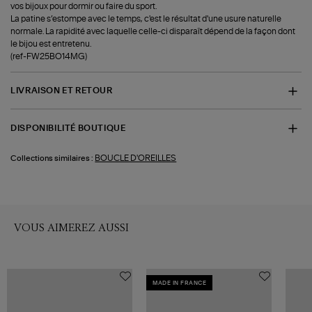
vos bijoux pour dormir ou faire du sport.
La patine s’estompe avec le temps, c'est le résultat d'une usure naturelle
normale. La rapidité avec laquelle celle-ci disparaît dépend de la façon dont
le bijou est entretenu.
(ref-FW25BO14MG)
LIVRAISON ET RETOUR
DISPONIBILITÉ BOUTIQUE
BOUCLE D'OREILLES
Collections similaires :
VOUS AIMEREZ AUSSI
MADE IN FRANCE