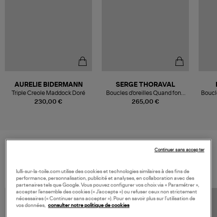
AURELIE BIDERMANN
SERGE THORAVAL
Triple Creole Maddock Doré
Boucles d'oreilles Quand fond
Boucl
la neige... Vermeil
230,00 €
265,00 €
Continuer sans accepter
VOS DERNIERS PRODUITS VUS
lulli-sur-la-toile.com utilise des cookies et technologies similaires à des fins de
performance, personnalisation, publicité et analyses, en collaboration avec des
partenaires tels que Google. Vous pouvez configurer vos choix via « Paramétrer »,
accepter l’ensemble des cookies (« J’accepte ») ou refuser ceux non strictement
nécessaires (« Continuer sans accepter »). Pour en savoir plus sur l’utilisation de
vos données,
consulter notre politique de cookies