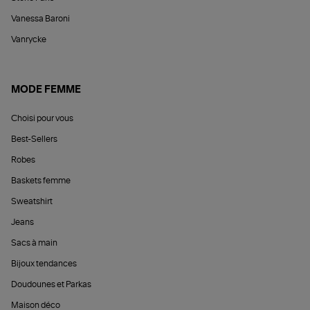
Vanessa Baroni
Vanrycke
MODE FEMME
Choisi pour vous
Best-Sellers
Robes
Baskets femme
Sweatshirt
Jeans
Sacs à main
Bijoux tendances
Doudounes et Parkas
Maison déco