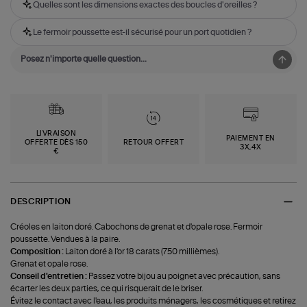
Quelles sont les dimensions exactes des boucles d'oreilles ?
Le fermoir poussette est-il sécurisé pour un port quotidien ?
LIVRAISON
PAIEMENT EN
OFFERTE DÈS 150
RETOUR OFFERT
3X,4X
€
DESCRIPTION
Créoles en laiton doré. Cabochons de grenat et d'opale rose. Fermoir
poussette. Vendues à la paire.
Composition :
Laiton doré à l'or 18 carats (750 millièmes).
Grenat et opale rose.
Conseil d'entretien :
Passez votre bijou au poignet avec précaution, sans
écarter les deux parties, ce qui risquerait de le briser.
Évitez le contact avec l'eau, les produits ménagers, les cosmétiques et retirez