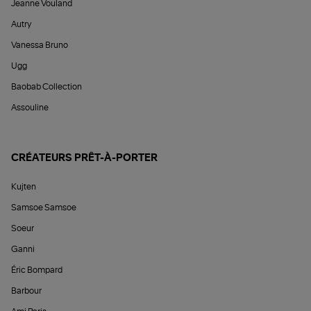
Jeanne Vouland
Autry
Vanessa Bruno
Ugg
Baobab Collection
Assouline
CRÉATEURS PRÊT-À-PORTER
Kujten
Samsoe Samsoe
Soeur
Ganni
Éric Bompard
Barbour