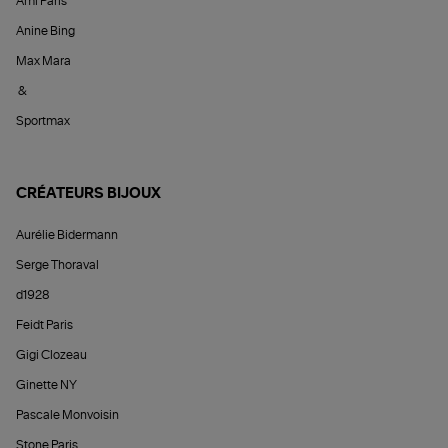
Ami Paris
Anine Bing
Max Mara
&
Sportmax
CRÉATEURS BIJOUX
Aurélie Bidermann
Serge Thoraval
d1928
Feidt Paris
Gigi Clozeau
Ginette NY
Pascale Monvoisin
Stone Paris