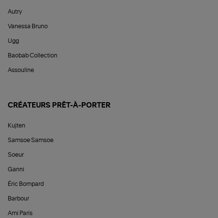
Autry
Vanessa Bruno
Ugg
Baobab Collection
Assouline
CRÉATEURS PRÊT-À-PORTER
Kujten
Samsoe Samsoe
Soeur
Ganni
Éric Bompard
Barbour
Ami Paris