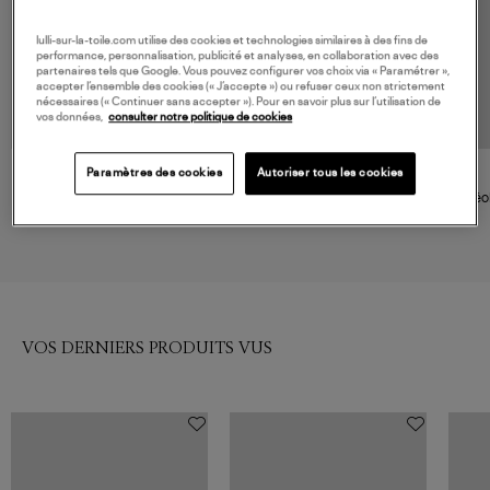
lulli-sur-la-toile.com utilise des cookies et technologies similaires à des fins de
performance, personnalisation, publicité et analyses, en collaboration avec des
partenaires tels que Google. Vous pouvez configurer vos choix via « Paramétrer »,
accepter l’ensemble des cookies (« J’accepte ») ou refuser ceux non strictement
nécessaires (« Continuer sans accepter »). Pour en savoir plus sur l’utilisation de
vos données,
consulter notre politique de cookies
Paramètres des cookies
Autoriser tous les cookies
GINETTE NY
GINETTE NY
Créoles Ellipses & Sequins
Boucles d'oreilles Be Mine
Créo
Large Or Rose
Diamants Or Rose
Diam
940,00 €
990,00 €
VOS DERNIERS PRODUITS VUS