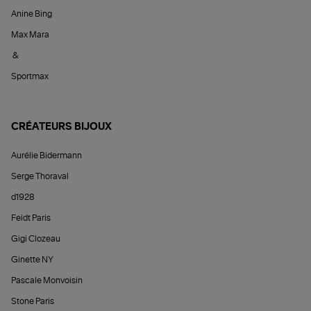
Anine Bing
Max Mara
&
Sportmax
CRÉATEURS BIJOUX
Aurélie Bidermann
Serge Thoraval
d1928
Feidt Paris
Gigi Clozeau
Ginette NY
Pascale Monvoisin
Stone Paris