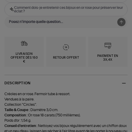
Comment dois-je entretenir ces bijoux en or rose pour préserver leur
éclat ?
LIVRAISON
PAIEMENT EN
OFFERTE DÈS 150
RETOUR OFFERT
3X,4X
€
DESCRIPTION
Créoles en or rose. Fermoir tube à ressort.
Vendues à la paire.
Collection "Circles".
Taille & Coupe :
Diamètre 3,0 cm.
Composition :
Or rose 18 carats (750 millièmes).
Poids d'or : 1,54 g.
Conseil d'entretien :
Nettoyez vos bijoux régulièrement avec un chiffon doux
et un peu d'eau, laissez-les sécher à l'air libre avant de les porter à nouveau ou