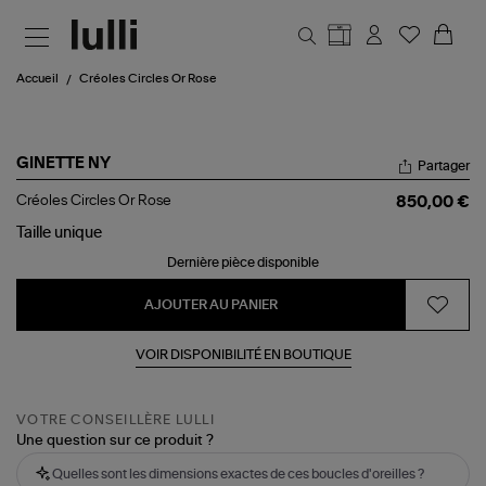
Aller au contenu principal
Accueil
Créoles Circles Or Rose
GINETTE NY
Partager
Créoles
Créoles Circles Or Rose
850,00 €
Circles
Or
Taille
unique
Rose
Dernière pièce disponible
AJOUTER AU PANIER
VOIR DISPONIBILITÉ EN BOUTIQUE
VOTRE CONSEILLÈRE LULLI
Une question sur ce produit ?
Quelles sont les dimensions exactes de ces boucles d'oreilles ?