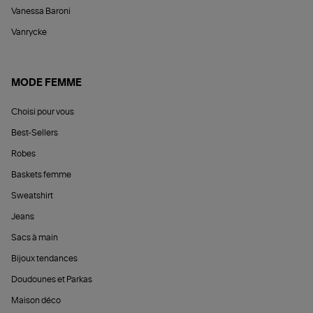
Vanessa Baroni
Vanrycke
MODE FEMME
Choisi pour vous
Best-Sellers
Robes
Baskets femme
Sweatshirt
Jeans
Sacs à main
Bijoux tendances
Doudounes et Parkas
Maison déco