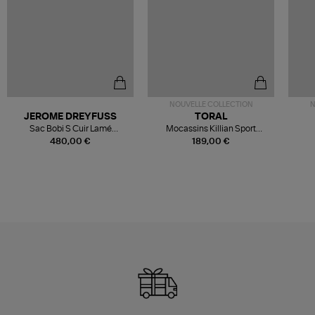
NOUVELLE COLLECTION
N
JEROME DREYFUSS
TORAL
Sac Bobi S Cuir Lamé
Mocassins Killian Sport
Champagne
Mousse
480,00 €
189,00 €