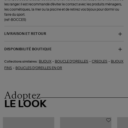
les ranger. Il est recommandé d'éviter le contact avec les produits ménagers,
les cosmétiques, la mer ou la piscine et de retirez vos bijoux pour dormir ou
faire du sport.
(ref-BOCCE5)
LIVRAISON ET RETOUR
DISPONIBILITÉ BOUTIQUE
-
-
-
BIJOUX
BOUCLE D'OREILLES
CREOLES
BIJOUX
Collections similaires :
-
FINS
BOUCLES D'OREILLES EN OR
Adoptez
LE LOOK