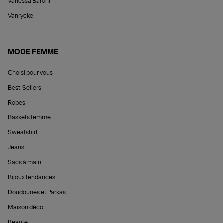
Vanessa Baroni
Vanrycke
MODE FEMME
Choisi pour vous
Best-Sellers
Robes
Baskets femme
Sweatshirt
Jeans
Sacs à main
Bijoux tendances
Doudounes et Parkas
Maison déco
Beauté