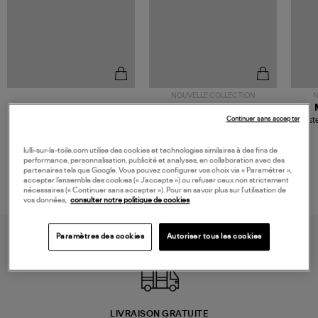
NOUVELLE COLLECTION
N
JEROME DREYFUSS
TORAL
Sac Bobi S Cuir Lamé
Mocassins Killian Sport
Veste
Continuer sans accepter
Champagne
Mousse
480,00 €
189,00 €
lulli-sur-la-toile.com utilise des cookies et technologies similaires à des fins de
performance, personnalisation, publicité et analyses, en collaboration avec des
partenaires tels que Google. Vous pouvez configurer vos choix via « Paramétrer »,
accepter l’ensemble des cookies (« J’accepte ») ou refuser ceux non strictement
nécessaires (« Continuer sans accepter »). Pour en savoir plus sur l’utilisation de
vos données,
consulter notre politique de cookies
Paramètres des cookies
Autoriser tous les cookies
LIVRAISON GRATUITE