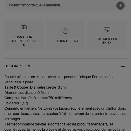
LIVRAISON
PAIEMENT EN
OFFERTE DÈS 150
RETOUR OFFERT
3X,4X
€
DESCRIPTION
Boucles d'oreille en or rose, avec mini pendentif disque. Fermoir créole.
Vendues à la paire.
Taille & Coupe :
Diamètre créole : 3 cm.
Diamètre du disque : 0,5 cm.
Composition :
Or 18 carats (750 millièmes).
Poids d'or : 1,2 g.
Conseil d'entretien :
Nettoyez vos bijoux régulièrement avec un chiffon doux
et un peu d'eau, laissez-les sécher à l'air libre avant de les porter à nouveau ou
les ranger.
Il est recommandé d'éviter le contact avec les produits ménagers, les
cosmétiques, la mer ou la piscine et de retirez vos bijoux pour dormir ou faire