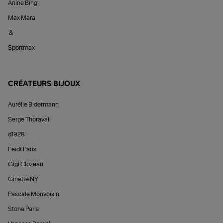
Anine Bing
Max Mara
&
Sportmax
CRÉATEURS BIJOUX
Aurélie Bidermann
Serge Thoraval
d1928
Feidt Paris
Gigi Clozeau
Ginette NY
Pascale Monvoisin
Stone Paris