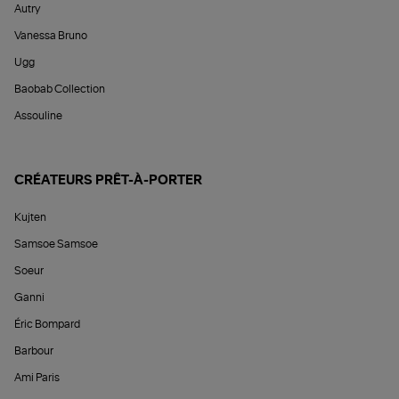
Autry
Vanessa Bruno
Ugg
Baobab Collection
Assouline
CRÉATEURS PRÊT-À-PORTER
Kujten
Samsoe Samsoe
Soeur
Ganni
Éric Bompard
Barbour
Ami Paris