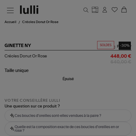
Aller au contenu principal
Accueil
Créoles Donut Or Rose
SOLDES
-30%
GINETTE NY
Partager
Créoles
Créoles Donut Or Rose
448,00 €
Donut
640,00 €
Or
Rose
Taille
unique
Épuisé
VOTRE CONSEILLÈRE LULLI
Une question sur ce produit ?
Ces boucles d'oreilles sont-elles vendues à la paire ?
Quelle est la composition exacte de ces boucles d'oreilles en or
rose ?