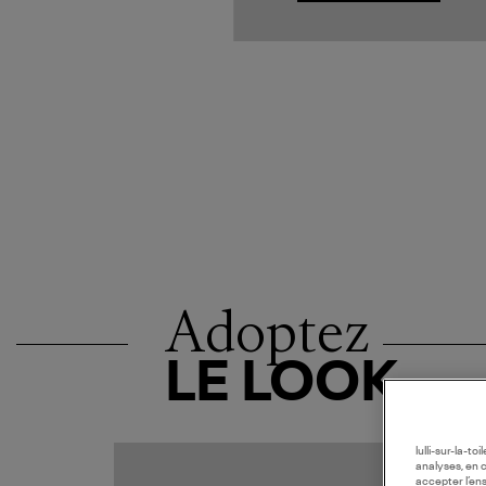
Adoptez
LE LOOK
lulli-sur-la-t
analyses, en 
accepter l’en