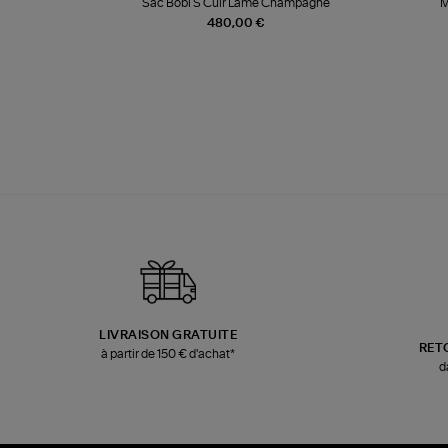
k
Sac Bobi S Cuir Lamé Champagne
M
480,00 €
LIVRAISON GRATUITE
RET
à partir de 150 € d'achat*
d