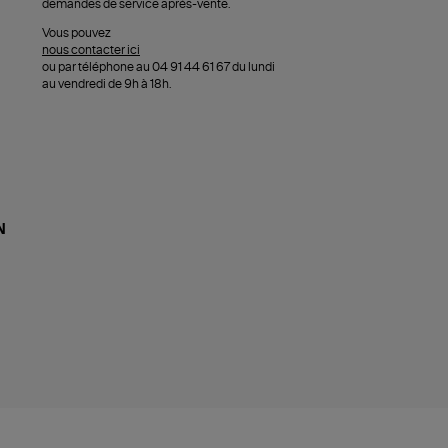
demandes de service après-vente.
Vous pouvez
nous contacter ici
ou par téléphone au 04 91 44 61 67 du lundi
au vendredi de 9h à 18h.
N