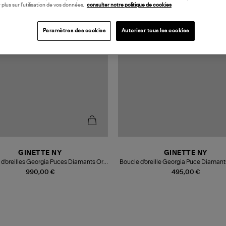
 plus sur l’utilisation de vos données,
consulter notre politique de cookies
Paramètres des cookies
Autoriser tous les cookies
GINETTE NY
GINETTE NY
 d'oreilles Georgia Puces Diamants Or
Boucle d'oreille Georgia Puce Diamant
Rose
(vendue à l'unité)
990,00 €
495,00 €