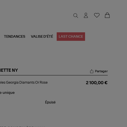
TENDANCES
VALISE D'ÉTÉ
LAST CHANCE
NETTE NY
Partager
oles
les Georgia Diamants Or Rose
2 100,00 €
rgia
amants
le
unique
se
Épuisé