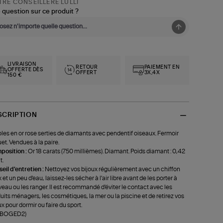
RE CONSEILLÈRE LULLI
 question sur ce produit ?
LIVRAISON
RETOUR
PAIEMENT EN
OFFERTE DÈS
OFFERT
3X,4X
150 €
SCRIPTION
les en or rose serties de diamants avec pendentif oiseaux. Fermoir
uet. Vendues à la paire.
position :
Or 18 carats (750 millièmes). Diamant. Poids diamant : 0,42
t.
eil d'entretien :
Nettoyez vos bijoux régulièrement avec un chiffon
 et un peu d'eau, laissez-les sécher à l'air libre avant de les porter à
eau ou les ranger. Il est recommandé d'éviter le contact avec les
uits ménagers, les cosmétiques, la mer ou la piscine et de retirez vos
ux pour dormir ou faire du sport.
f-BOGED2)