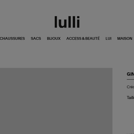
CHAUSSURES
SACS
BIJOUX
ACCESS & BEAUTÉ
LUI
MAISON
GI
Cré
Créo
Geo
Di
Or
Tail
Ro