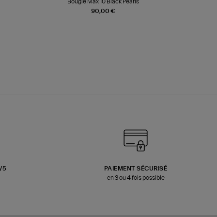
Bougie Max 10 Black Pearls
Paréo Fou
90,00 €
3/5
PAIEMENT SÉCURISÉ
en 3 ou 4 fois possible