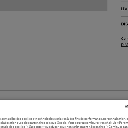
LI
DI
Coll
DIA
Co
oile.com utilise des cookies et technologies similaires à des fins de performance, personnalisation, p
collaboration avec des partenaires tels que Google. Vous pouvez configurer vos choix via « Param
semble des cookies (« J’accepte ») ou refuser ceux non strictement nécessaires (« Continuer san