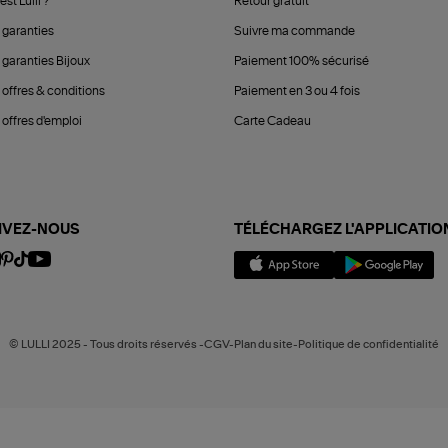
est Lulli ?
Retour gratuit
 garanties
Suivre ma commande
 garanties Bijoux
Paiement 100% sécurisé
 offres & conditions
Paiement en 3 ou 4 fois
offres d'emploi
Carte Cadeau
IVEZ-NOUS
TÉLÉCHARGEZ L'APPLICATIO
© LULLI 2025 - Tous droits réservés -CGV-Plan du site-Politique de confidentialité