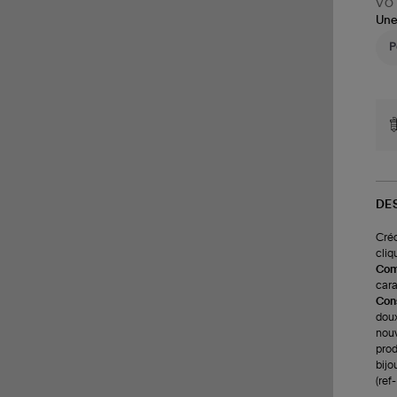
VOT
Une
DE
Créo
cliq
Com
cara
Cons
doux
nouv
prod
bijo
(re