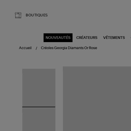
Aller au contenu principal
BOUTIQUES
NOUVEAUTÉS
CRÉATEURS
VÊTEMENTS
Accueil
Créoles Georgia Diamants Or Rose