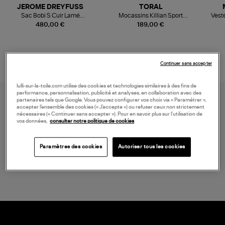
JEROME DREYFUSS
TORAL
Sac Bobi S Cuir Lamé
Mocassins Killian Sport
Veste
Champagne
Mousse
480,00 €
189,00 €
Continuer sans accepter
lulli-sur-la-toile.com utilise des cookies et technologies similaires à des fins de
performance, personnalisation, publicité et analyses, en collaboration avec des
partenaires tels que Google. Vous pouvez configurer vos choix via « Paramétrer »,
accepter l’ensemble des cookies (« J’accepte ») ou refuser ceux non strictement
nécessaires (« Continuer sans accepter »). Pour en savoir plus sur l’utilisation de
vos données,
consulter notre politique de cookies
Paramètres des cookies
Autoriser tous les cookies
LIVRAISON GRATUITE
à partir de 150 € d'achat*