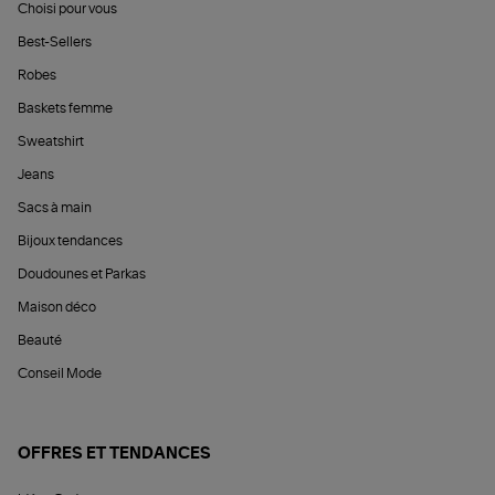
Choisi pour vous
Best-Sellers
Robes
Baskets femme
Sweatshirt
Jeans
Sacs à main
Bijoux tendances
Doudounes et Parkas
Maison déco
Beauté
Conseil Mode
OFFRES ET TENDANCES