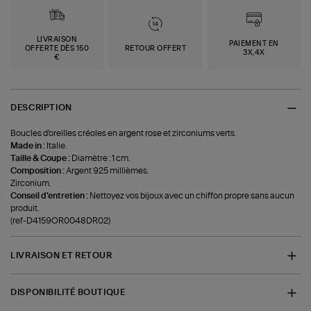
LIVRAISON
PAIEMENT EN
OFFERTE DÈS 150
RETOUR OFFERT
3X,4X
€
DESCRIPTION
Boucles d'oreilles créoles en argent rose et zirconiums verts.
Made in :
Italie.
Taille & Coupe :
Diamètre : 1 cm.
Composition :
Argent 925 millièmes.
Zirconium.
Conseil d'entretien :
Nettoyez vos bijoux avec un chiffon propre sans aucun
produit.
(ref-D4159OR0048DR02)
LIVRAISON ET RETOUR
DISPONIBILITÉ BOUTIQUE