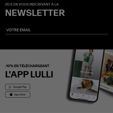
20 € EN VOUS INSCRIVANT À LA
NEWSLETTER
-10% EN TÉLÉCHARGEANT
L'APP LULLI