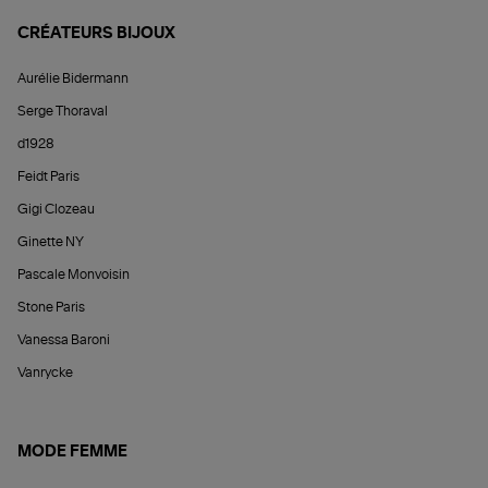
CRÉATEURS BIJOUX
Aurélie Bidermann
Serge Thoraval
d1928
Feidt Paris
Gigi Clozeau
Ginette NY
Pascale Monvoisin
Stone Paris
Vanessa Baroni
Vanrycke
MODE FEMME