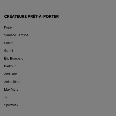
CRÉATEURS PRÊT-À-PORTER
Kujten
Samsoe Samsoe
Soeur
Ganni
Éric Bompard
Barbour
Ami Paris
Anine Bing
Max Mara
&
Sportmax