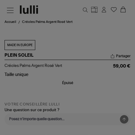
Aller au contenu principal
Accueil
Créoles Palms Argent Rosé Vert
MADE IN EUROPE
PLEIN SOLEIL
Partager
Créoles
Créoles Palms Argent Rosé Vert
59,00 €
Palms
Argent
Taille
unique
Rosé
Épuisé
Vert
VOTRE CONSEILLÈRE LULLI
Une question sur ce produit ?