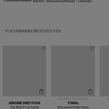
-
-
BIJOUX
BOUCLE D'OREILLES
CREOLES
Collections similaires :
VOS DERNIERS PRODUITS VUS
NOUVELLE COLLECTION
N
JEROME DREYFUSS
TORAL
Sac Bobi S Cuir Lamé
Mocassins Killian Sport