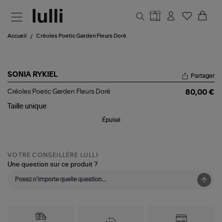
Aller au contenu principal
Accueil
Créoles Poetic Garden Fleurs Doré
SONIA RYKIEL
Partager
Créoles
Créoles Poetic Garden Fleurs Doré
80,00 €
Poetic
Garden
Taille
unique
Fleurs
Épuisé
Doré
VOTRE CONSEILLÈRE LULLI
Une question sur ce produit ?