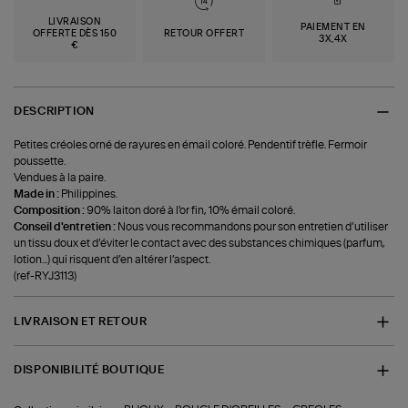
LIVRAISON
PAIEMENT EN
OFFERTE DÈS 150
RETOUR OFFERT
3X,4X
€
DESCRIPTION
Petites créoles orné de rayures en émail coloré. Pendentif trèfle. Fermoir
poussette.
Vendues à la paire.
Made in :
Philippines.
Composition :
90% laiton doré à l'or fin, 10% émail coloré.
Conseil d'entretien :
Nous vous recommandons pour son entretien d’utiliser
un tissu doux et d’éviter le contact avec des substances chimiques (parfum,
lotion...) qui risquent d’en altérer l’aspect.
(ref-RYJ3113)
LIVRAISON ET RETOUR
DISPONIBILITÉ BOUTIQUE