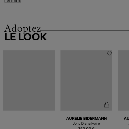
CADEAUX
Adoptez
LE LOOK
AURELIE BIDERMANN
AU
Jonc Diana Ivoire
250,00 €