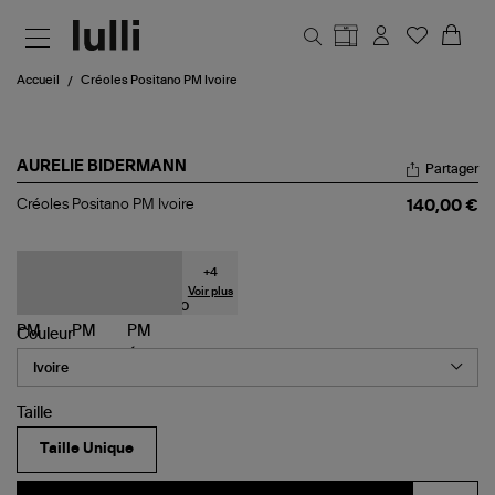
Aller au contenu principal
Accueil
Créoles Positano PM Ivoire
AURELIE BIDERMANN
Partager
Créoles
Créoles Positano PM Ivoire
140,00 €
Positano
PM
Ivoire
+
4
Voir plus
Couleur
Taille
Taille Unique