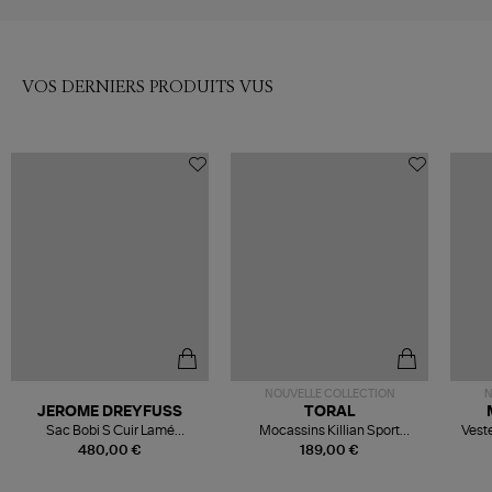
VOS DERNIERS PRODUITS VUS
NOUVELLE COLLECTION
N
JEROME DREYFUSS
TORAL
Sac Bobi S Cuir Lamé
Mocassins Killian Sport
Veste
Champagne
Mousse
480,00 €
189,00 €