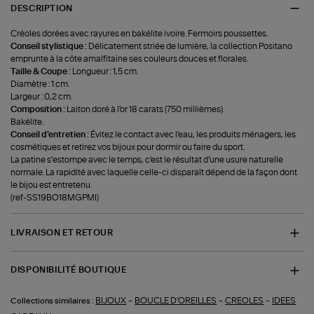
DESCRIPTION
Créoles dorées avec rayures en bakélite ivoire. Fermoirs poussettes.
Conseil stylistique :
Délicatement striée de lumière, la collection Positano
emprunte à la côte amalfitaine ses couleurs douces et florales.
Taille & Coupe :
Longueur : 1,5 cm.
Diamètre : 1 cm.
Largeur : 0,2 cm.
Composition :
Laiton doré à l'or 18 carats (750 millièmes).
Bakélite.
Conseil d'entretien :
Évitez le contact avec l'eau, les produits ménagers, les
cosmétiques et retirez vos bijoux pour dormir ou faire du sport.
La patine s’estompe avec le temps, c'est le résultat d'une usure naturelle
normale. La rapidité avec laquelle celle-ci disparaît dépend de la façon dont
le bijou est entretenu.
(ref-SS19BO18MGPMI)
LIVRAISON ET RETOUR
DISPONIBILITÉ BOUTIQUE
-
-
-
BIJOUX
BOUCLE D'OREILLES
CREOLES
IDEES
Collections similaires :