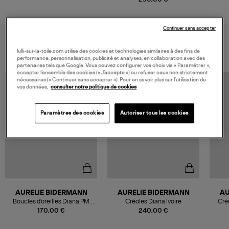
Continuer sans accepter
VOUS AIMEREZ AUSSI
lulli-sur-la-toile.com utilise des cookies et technologies similaires à des fins de
performance, personnalisation, publicité et analyses, en collaboration avec des
partenaires tels que Google. Vous pouvez configurer vos choix via « Paramétrer »,
accepter l’ensemble des cookies (« J’accepte ») ou refuser ceux non strictement
nécessaires (« Continuer sans accepter »). Pour en savoir plus sur l’utilisation de
vos données,
consulter notre politique de cookies
Paramètres des cookies
Autoriser tous les cookies
AURELIE BIDERMANN
AURELIE BIDERMANN
AU
Boucles d'oreilles Diana PM
Créoles Diana Ivoire
Cré
Ivoire
170,00 €
240,00 €