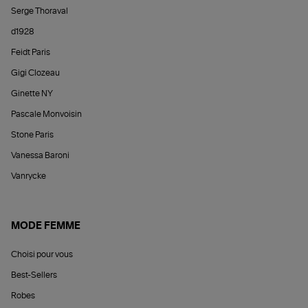
Serge Thoraval
d1928
Feidt Paris
Gigi Clozeau
Ginette NY
Pascale Monvoisin
Stone Paris
Vanessa Baroni
Vanrycke
MODE FEMME
Choisi pour vous
Best-Sellers
Robes