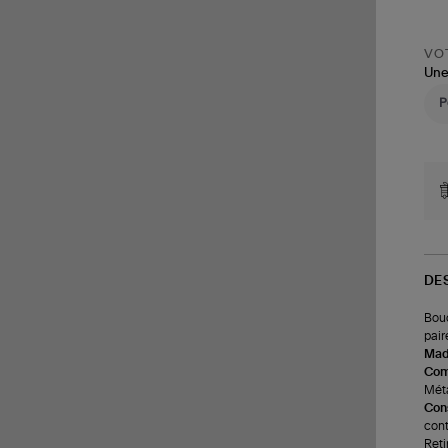
VOT
Une
DE
Bouc
pair
Made
Com
Méta
Cons
cont
Reti