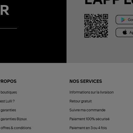
L'APP L
R
PROPOS
NOS SERVICES
 boutiques
Informations sur la livraison
est Lulli ?
Retour gratuit
 garanties
Suivre ma commande
 garanties Bijoux
Paiement 100% sécurisé
 offres & conditions
Paiement en 3 ou 4 fois