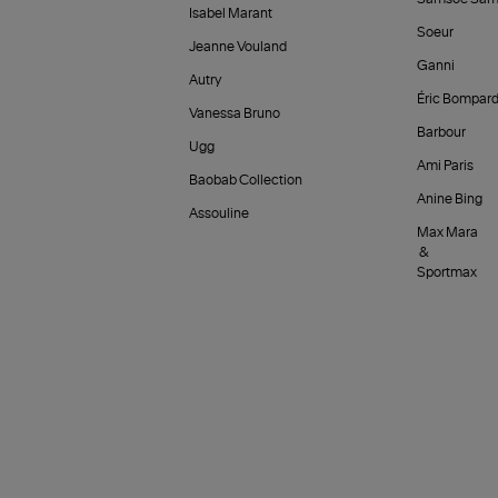
Isabel Marant
Soeur
Jeanne Vouland
Ganni
Autry
Éric Bompar
Vanessa Bruno
Barbour
Ugg
Ami Paris
Baobab Collection
Anine Bing
Assouline
Max Mara
&
Sportmax