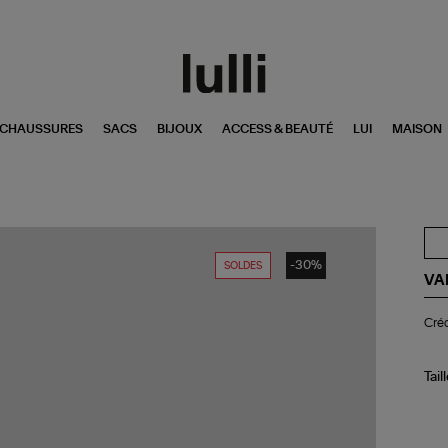
CHAUSSURES
SACS
BIJOUX
ACCESS & BEAUTÉ
LUI
MAISON
-30%
SOLDES
VA
Cré
Créo
Ro
Fuc
Tail