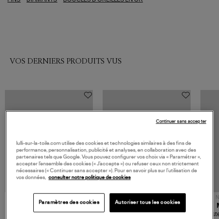
VOS DERNIERS PRODUITS VUS
Continuer sans accepter
lulli-sur-la-toile.com utilise des cookies et technologies similaires à des fins de
performance, personnalisation, publicité et analyses, en collaboration avec des
partenaires tels que Google. Vous pouvez configurer vos choix via « Paramétrer »,
accepter l’ensemble des cookies (« J’accepte ») ou refuser ceux non strictement
nécessaires (« Continuer sans accepter »). Pour en savoir plus sur l’utilisation de
vos données,
consulter notre politique de cookies
NOUVELLE COLLECTION
N
Paramètres des cookies
Autoriser tous les cookies
JEROME DREYFUSS
TORAL
Sac Bobi S Cuir Lamé
Mocassins Killian Sport
Veste