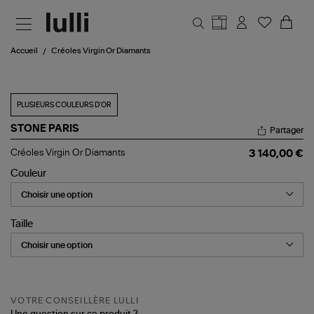
Aller au contenu principal
Accueil
Créoles Virgin Or Diamants
PLUSIEURS COULEURS D'OR
STONE PARIS
Partager
Créoles
Créoles Virgin Or Diamants
3 140,00 €
Virgin
Or
Couleur
Diamants
Taille
VOTRE CONSEILLÈRE LULLI