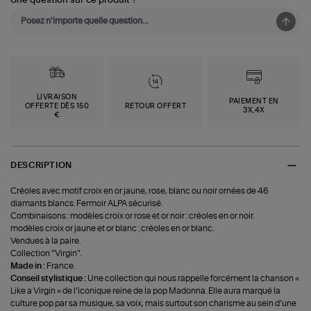
Une question sur ce produit ?
LIVRAISON
PAIEMENT EN
OFFERTE DÈS 150
RETOUR OFFERT
3X,4X
€
DESCRIPTION
Créoles avec motif croix en or jaune, rose, blanc ou noir ornées de 46
diamants blancs. Fermoir ALPA sécurisé.
Combinaisons : modèles croix or rose et or noir : créoles en or noir.
modèles croix or jaune et or blanc : créoles en or blanc.
Vendues à la paire.
Collection "Virgin".
Made in :
France.
Conseil stylistique :
Une collection qui nous rappelle forcément la chanson «
Like a Virgin » de l’iconique reine de la pop Madonna. Elle aura marqué la
culture pop par sa musique, sa voix, mais surtout son charisme au sein d’une