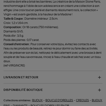
industrie dont elle a brisé les barrières. La créatrice de la Maison Stone Paris,
rend hommage à l’idole de son adolescence en créant une collection à son
effigie. Une croix tout en perlé et diamants résolument rock, la collection «
Virgin » est avant-gardiste, à la hauteur de la Madone !
Taille & Coupe :
Diamètre intérieur : 2.5cm.
Croix : 1,2 x 1,64 cm.
Composition :
Or 18 carats (750 millièmes).
Diamants GVS.
Poids d'or : 3,5 g.
Poids des pierres : 0,17 carat.
Conseil d'entretien :
Pour conserver votre bijou, évitez les contacts avec
l’eau ou les produits de beauté, retirez-le pour dormir ou faire des activités.
Afin de préserver son éclat, nettoyez-le délicatement avec une brosse à dent
souple et de l’eau savonneuse, rincez à l’eau chaude et séchez avec un tissu
doux.
(ref-VIRGINCRE)
LIVRAISON ET RETOUR
DISPONIBILITÉ BOUTIQUE
-
-
-
BIJOUX
BOUCLE D'OREILLES
CREOLES
BIJOUX
Collections similaires :
-
-
FINS
DIAMANTS
BOUCLES D'OREILLES EN OR