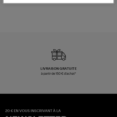
Champagne
Mousse
480,00 €
189,00 €
LIVRAISON GRATUITE
à partir de 150 € d'achat*
20 € EN VOUS INSCRIVANT À LA