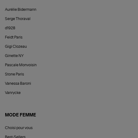
Aurélie Bidermann
Serge Thoraval
d1928
Feidt Paris
Gigi Clozeau
Ginette NY
Pascale Monvoisin
Stone Paris
Vanessa Baroni
Vanrycke
MODE FEMME
Choisi pour vous
Best-Sellers