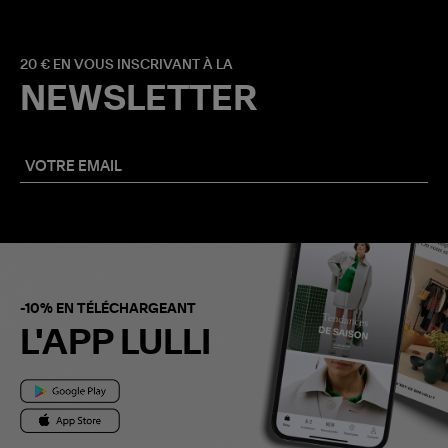
20 € EN VOUS INSCRIVANT À LA
NEWSLETTER
-10% EN TÉLÉCHARGEANT
L'APP LULLI