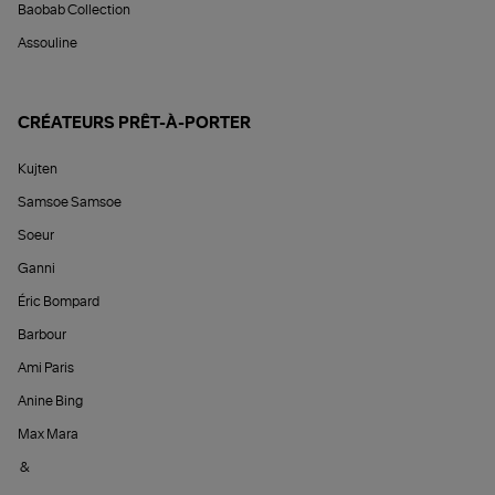
Baobab Collection
Assouline
CRÉATEURS PRÊT-À-PORTER
Kujten
Samsoe Samsoe
Soeur
Ganni
Éric Bompard
Barbour
Ami Paris
Anine Bing
Max Mara
&