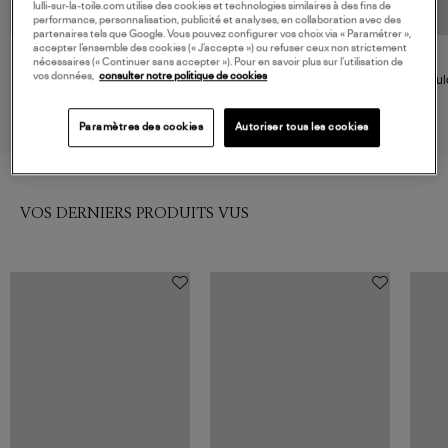
lulli-sur-la-toile.com utilise des cookies et technologies similaires à des fins de
performance, personnalisation, publicité et analyses, en collaboration avec des
partenaires tels que Google. Vous pouvez configurer vos choix via « Paramétrer »,
accepter l’ensemble des cookies (« J’accepte ») ou refuser ceux non strictement
LA NOUVELLE
LA NOUVELLE
nécessaires (« Continuer sans accepter »). Pour en savoir plus sur l’utilisation de
vos données,
consulter notre politique de cookies
Brésilien Georgia Golden Lurex
Culotte Georgia Golden Lurex
Cul
40,00 €
48,00 €
Paramètres des cookies
Autoriser tous les cookies
VOS DERNIERS PRODUITS VUS