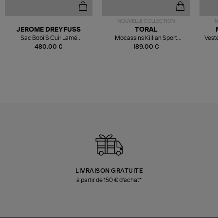
NOUVELLE COLLECTION
N
JEROME DREYFUSS
TORAL
Sac Bobi S Cuir Lamé
Mocassins Killian Sport
Veste
Champagne
Mousse
480,00 €
189,00 €
LIVRAISON GRATUITE
à partir de 150 € d'achat*