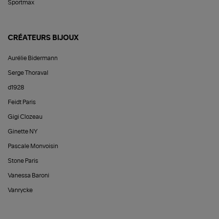
Sportmax
CRÉATEURS BIJOUX
Aurélie Bidermann
Serge Thoraval
d1928
Feidt Paris
Gigi Clozeau
Ginette NY
Pascale Monvoisin
Stone Paris
Vanessa Baroni
Vanrycke