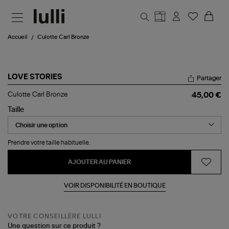
Aller au contenu principal
Accueil
Culotte Carl Bronze
LOVE STORIES
Partager
Culotte
Culotte Carl Bronze
45,00 €
Carl
Bronze
Taille
Prendre votre taille habituelle.
AJOUTER AU PANIER
VOIR DISPONIBILITÉ EN BOUTIQUE
VOTRE CONSEILLÈRE LULLI
Une question sur ce produit ?