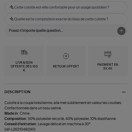
Cette culotte est-elle confortable pour un usage quotidien ?
Quelle est la composition exacte du tissu de cette culotte ?
LIVRAISON
PAIEMENT EN
OFFERTE DÈS 150
RETOUR OFFERT
3X,4X
€
DESCRIPTION
Culotte à la coupe brésilienne, elle met subtilement en valeur les courbes.
Confectionnée dans un tissu satiné.
Made in :
Chine.
Composition :
50% polyester recyclé, 40% polyester, 10% élasthanne.
Conseil d'entretien :
Lavage délicat en machine à 30°.
(ref-L2621048290)