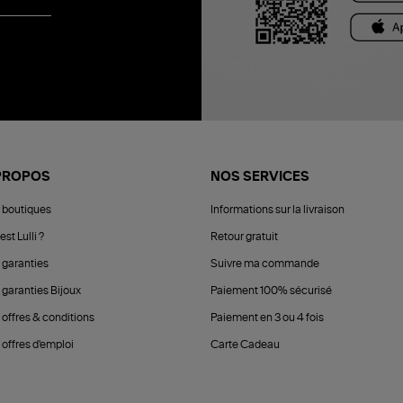
PROPOS
NOS SERVICES
 boutiques
Informations sur la livraison
est Lulli ?
Retour gratuit
 garanties
Suivre ma commande
 garanties Bijoux
Paiement 100% sécurisé
 offres & conditions
Paiement en 3 ou 4 fois
offres d'emploi
Carte Cadeau