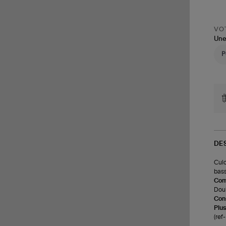
VOT
Une
DE
Culo
bass
Com
Doub
Cons
Plus
(re