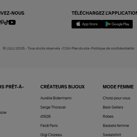
IVEZ-NOUS
TÉLÉCHARGEZ L'APPLICATIO
© LULLI 2025 - Tous droits réservés -CGV-Plan du site-Politique de confidentialité
S PRÊT-À-
CRÉATEURS BIJOUX
MODE FEMME
Aurélie Bidermann
Choisi pour vous
Serge Thoraval
Best-Sellers
soe
d1928
Robes
Feidt Paris
Baskets femme
Gigi Clozeau
Sweatshirt