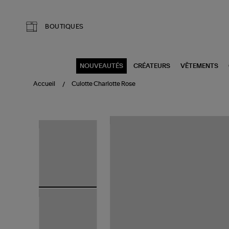
Aller au contenu principal
BOUTIQUES
NOUVEAUTÉS
CRÉATEURS
VÊTEMENTS
Accueil
Culotte Charlotte Rose