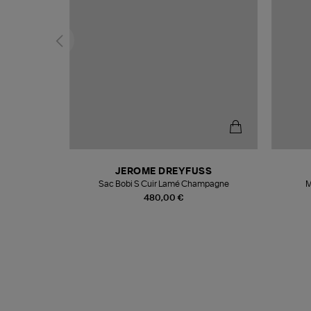
N
JEROME DREYFUSS
te
Sac Bobi S Cuir Lamé Champagne
M
480,00 €