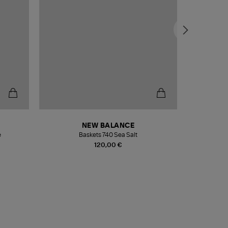
NEW BALANCE
e
Baskets 740 Sea Salt
Veste
120,00 €