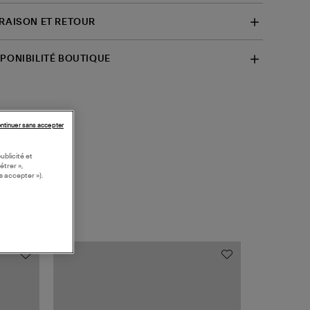
VRAISON ET RETOUR
SPONIBILITÉ BOUTIQUE
ntinuer sans accepter
ublicité et
étrer »,
s accepter »).