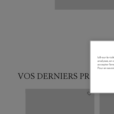
lulli-sur-la-t
analyses, en 
accepter l’en
Pour en savoir
VOS DERNIERS PRODUI