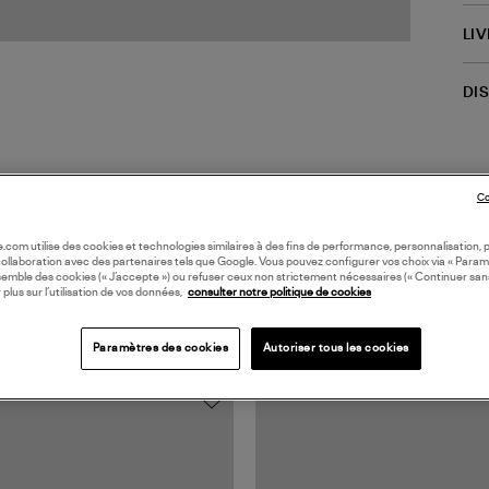
LI
DI
Co
oile.com utilise des cookies et technologies similaires à des fins de performance, personnalisation, p
collaboration avec des partenaires tels que Google. Vous pouvez configurer vos choix via « Param
semble des cookies (« J’accepte ») ou refuser ceux non strictement nécessaires (« Continuer san
 plus sur l’utilisation de vos données,
consulter notre politique de cookies
TS VUS
Paramètres des cookies
Autoriser tous les cookies