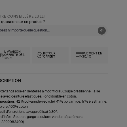
RE CONSEILLÈRE LULLI
 question sur ce produit ?
LIVRAISON
RETOUR
PAIEMENT EN
OFFERTE DÈS
OFFERT
3X,4X
150 €
SCRIPTION
tte tanga rose en dentelles à motif floral. Coupe brésilienne. Taille
e avec ceinture élastiquée. Fond doublé en coton.
position :
42 % polyamide (recyclé), 41 % polyamide, 17 % élasthanne.
lure : 100% coton.
eil d'entretien :
Lavage délicat à 30°.
 d'infos :
Soutien-gorge et culotte vendus séparément.
f-L2292983409)