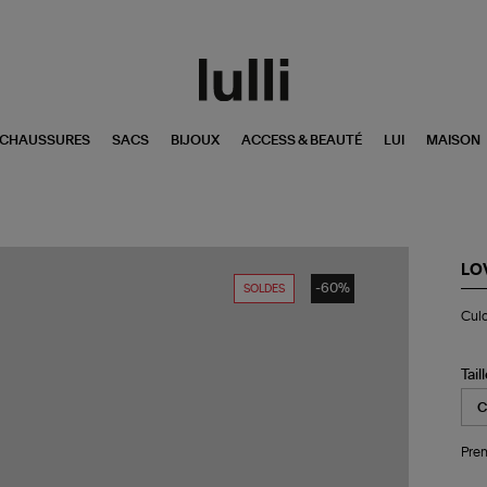
CHAUSSURES
SACS
BIJOUX
ACCESS & BEAUTÉ
LUI
MAISON
LO
-60%
SOLDES
Cul
Culo
Cha
Ro
Tail
Pren