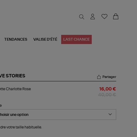
TENDANCES
VALISE D'ÉTÉ
LAST CHANCE
VE STORIES
Partager
otte
tte Charlotte Rose
16,00 €
rlotte
se
40,00 €
le
dre votre taille habituelle.