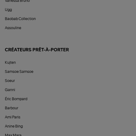
Vanessa Bruno
Ugg
Baobab Collection
Assouline
CRÉATEURS PRÊT-À-PORTER
Kujten
Samsoe Samsoe
Soeur
Ganni
Éric Bompard
Barbour
Ami Paris
Anine Bing
Max Mara