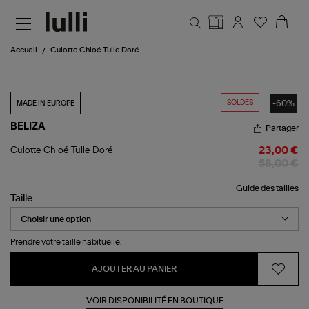
Aller au contenu principal
Accueil
Culotte Chloé Tulle Doré
SOLDES
-60%
MADE IN EUROPE
BELIZA
Partager
Culotte
Culotte Chloé Tulle Doré
23,00 €
Chloé
58,00 €
Tulle
Doré
Guide des tailles
Taille
Prendre votre taille habituelle.
AJOUTER AU PANIER
VOIR DISPONIBILITÉ EN BOUTIQUE