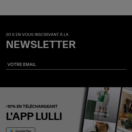
20 € EN VOUS INSCRIVANT À LA
NEWSLETTER
-10% EN TÉLÉCHARGEANT
L'APP LULLI