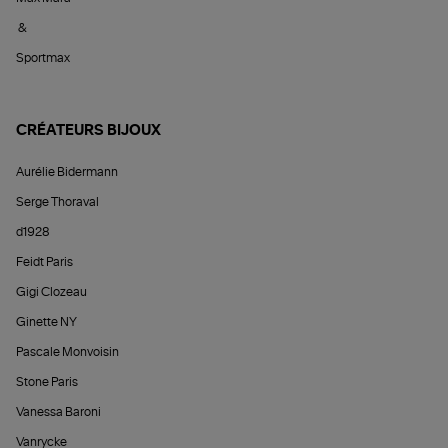
&
Sportmax
CRÉATEURS BIJOUX
Aurélie Bidermann
Serge Thoraval
d1928
Feidt Paris
Gigi Clozeau
Ginette NY
Pascale Monvoisin
Stone Paris
Vanessa Baroni
Vanrycke