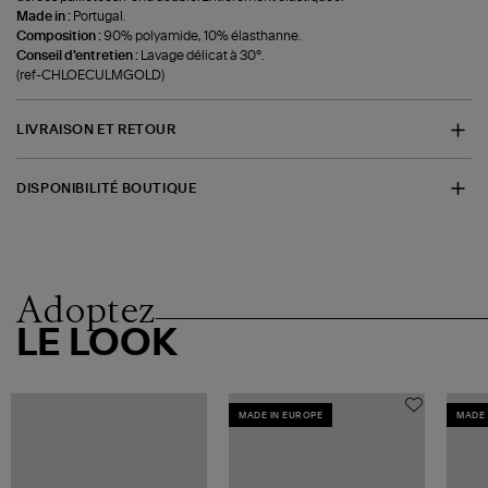
Made in :
Portugal.
Composition :
90% polyamide, 10% élasthanne.
Conseil d'entretien :
Lavage délicat à 30°.
(ref-CHLOECULMGOLD)
LIVRAISON ET RETOUR
DISPONIBILITÉ BOUTIQUE
Adoptez
LE LOOK
MADE IN EUROPE
MADE 