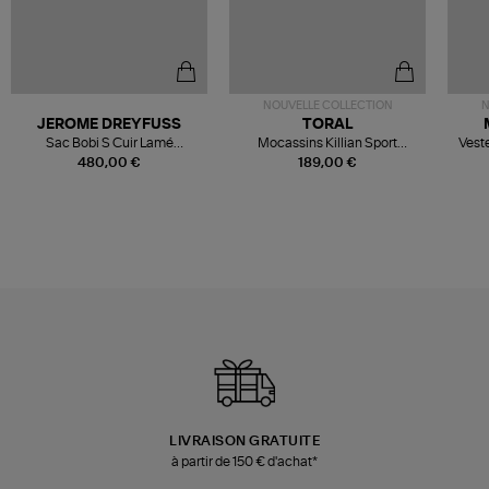
NOUVELLE COLLECTION
N
JEROME DREYFUSS
TORAL
Sac Bobi S Cuir Lamé
Mocassins Killian Sport
Veste
Champagne
Mousse
480,00 €
189,00 €
LIVRAISON GRATUITE
à partir de 150 € d'achat*