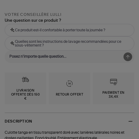
VOTRE CONSEILLÈRE LULLI
Une question sur ce produit ?
Ce produit est-il confortable à porter toute la journée ?
Quelles sont les instructions de lavage recommandées pour ce
sous-vêtement ?
LIVRAISON
PAIEMENT EN
OFFERTE DÈS 150
RETOUR OFFERT
3X,4X
€
DESCRIPTION
Culotte tanga en tissu transparent doré avec lanières latérales noires et
dorées pailletées. Fond doublé. Entièrement élastiquée.