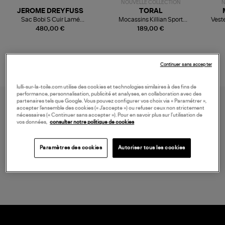
NOUVELLE COLLECTION
N
JEROME DREYFUSS
TORAL
Sac Bobi S Cuir Lamé
Mocassins Killian Sport
Veste
Champagne
Mousse
480,00 €
189,00 €
Continuer sans accepter
lulli-sur-la-toile.com utilise des cookies et technologies similaires à des fins de
performance, personnalisation, publicité et analyses, en collaboration avec des
partenaires tels que Google. Vous pouvez configurer vos choix via « Paramétrer »,
accepter l’ensemble des cookies (« J’accepte ») ou refuser ceux non strictement
nécessaires (« Continuer sans accepter »). Pour en savoir plus sur l’utilisation de
vos données,
consulter notre politique de cookies
Paramètres des cookies
Autoriser tous les cookies
LIVRAISON GRATUITE
à partir de 150 € d'achat*