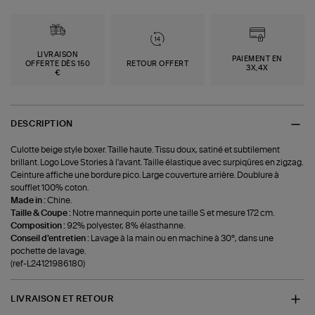
LIVRAISON
PAIEMENT EN
OFFERTE DÈS 150
RETOUR OFFERT
3X,4X
€
DESCRIPTION
Culotte beige style boxer. Taille haute. Tissu doux, satiné et subtilement
brillant. Logo Love Stories à l'avant. Taille élastique avec surpiqûres en zigzag.
Ceinture affiche une bordure pico. Large couverture arrière. Doublure à
soufflet 100% coton.
Made in :
Chine.
Taille & Coupe :
Notre mannequin porte une taille S et mesure 172 cm.
Composition :
92% polyester, 8% élasthanne.
Conseil d'entretien :
Lavage à la main ou en machine à 30°, dans une
pochette de lavage.
(ref-L24121986180)
LIVRAISON ET RETOUR