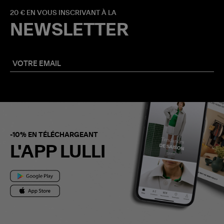
20 € EN VOUS INSCRIVANT À LA
NEWSLETTER
-10% EN TÉLÉCHARGEANT
L'APP LULLI