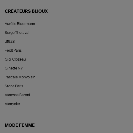
CRÉATEURS BIJOUX
Aurélie Bidermann
Serge Thoraval
d1928
Feidt Paris
Gigi Clozeau
Ginette NY
Pascale Monvoisin
Stone Paris
Vanessa Baroni
Vanrycke
MODE FEMME