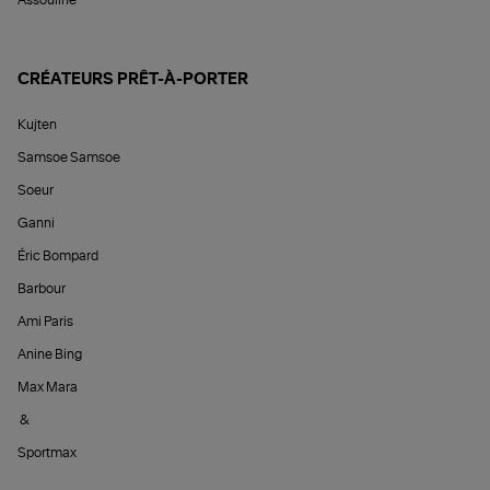
Assouline
CRÉATEURS PRÊT-À-PORTER
Kujten
Samsoe Samsoe
Soeur
Ganni
Éric Bompard
Barbour
Ami Paris
Anine Bing
Max Mara
&
Sportmax