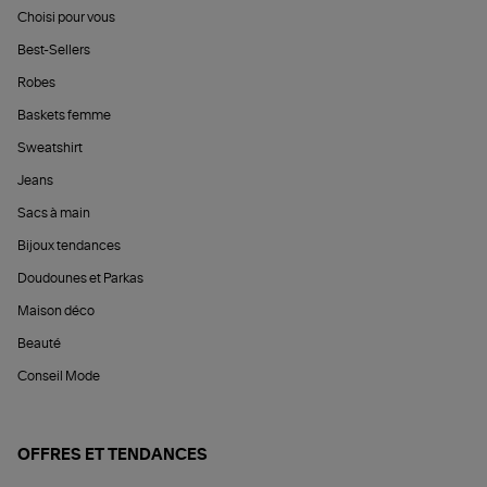
Choisi pour vous
Best-Sellers
Robes
Baskets femme
Sweatshirt
Jeans
Sacs à main
Bijoux tendances
Doudounes et Parkas
Maison déco
Beauté
Conseil Mode
OFFRES ET TENDANCES