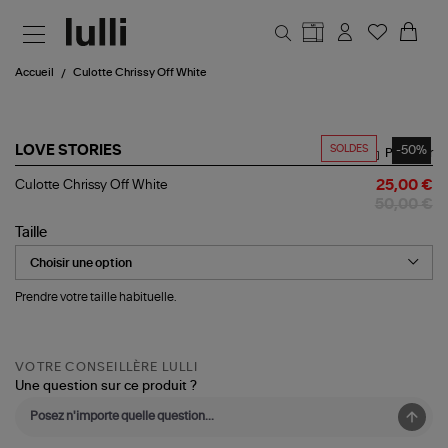
Aller au contenu principal
Accueil
Culotte Chrissy Off White
SOLDES
-50%
LOVE STORIES
Partager
Culotte
Culotte Chrissy Off White
25,00 €
Chrissy
50,00 €
Off
White
Taille
Prendre votre taille habituelle.
VOTRE CONSEILLÈRE LULLI
Une question sur ce produit ?