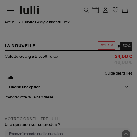
Aller au contenu principal
Accueil
Culotte Georgia Biscotti lurex
SOLDES
-50%
LA NOUVELLE
Partager
Culotte
Culotte Georgia Biscotti lurex
24,00 €
Georgia
48,00 €
Biscotti
lurex
Guide des tailles
Taille
Prendre votre taille habituelle.
VOTRE CONSEILLÈRE LULLI
Une question sur ce produit ?