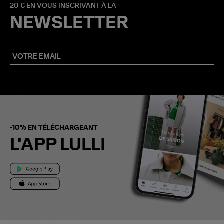
20 € EN VOUS INSCRIVANT À LA
NEWSLETTER
-10% EN TÉLÉCHARGEANT
L'APP LULLI