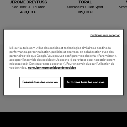
JEROME DREYFUSS
TORAL
Sac Bobi S Cuir Lamé
Mocassins Killian Sport
Veste
Champagne
Mousse
480,00 €
189,00 €
Continuer sans accepter
lulli-sur-la-toile.com utilise des cookies et technologies similaires à des fins de
performance, personnalisation, publicité et analyses, en collaboration avec des
partenaires tels que Google. Vous pouvez configurer vos choix via « Paramétrer »,
accepter l’ensemble des cookies (« J’accepte ») ou refuser ceux non strictement
nécessaires (« Continuer sans accepter »). Pour en savoir plus sur l’utilisation de
vos données,
consulter notre politique de cookies
Paramètres des cookies
Autoriser tous les cookies
LIVRAISON GRATUITE
à partir de 150 € d'achat*