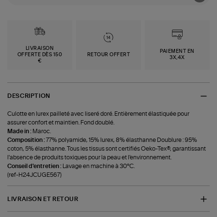
LIVRAISON
PAIEMENT EN
OFFERTE DÈS 150
RETOUR OFFERT
3X,4X
€
DESCRIPTION
Culotte en lurex pailleté avec liseré doré. Entièrement élastiquée pour
assurer confort et maintien. Fond doublé.
Made in :
Maroc.
Composition :
77% polyamide, 15% lurex, 8% élasthanne Doublure : 95%
coton, 5% élasthanne. Tous les tissus sont certifiés Oeko-Tex®, garantissant
l'absence de produits toxiques pour la peau et l'environnement.
Conseil d'entretien :
Lavage en machine à 30°C.
(ref-H24JCUGE567)
LIVRAISON ET RETOUR