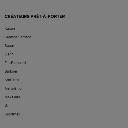
CRÉATEURS PRÊT-À-PORTER
Kujten
Samsoe Samsoe
Soeur
Ganni
Éric Bompard
Barbour
Ami Paris
Anine Bing
Max Mara
&
Sportmax