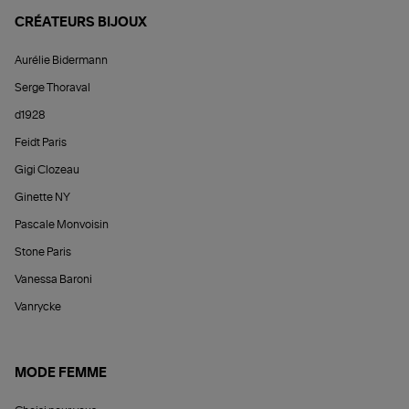
CRÉATEURS BIJOUX
Aurélie Bidermann
Serge Thoraval
d1928
Feidt Paris
Gigi Clozeau
Ginette NY
Pascale Monvoisin
Stone Paris
Vanessa Baroni
Vanrycke
MODE FEMME