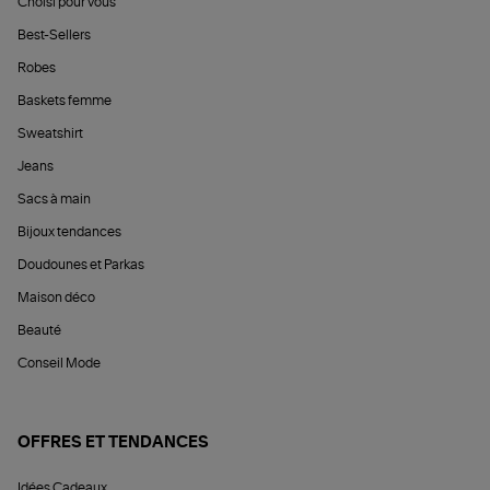
Choisi pour vous
Best-Sellers
Robes
Baskets femme
Sweatshirt
Jeans
Sacs à main
Bijoux tendances
Doudounes et Parkas
Maison déco
Beauté
Conseil Mode
OFFRES ET TENDANCES
Idées Cadeaux