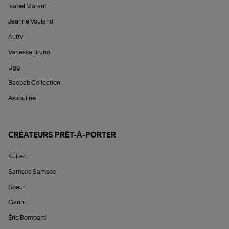
Isabel Marant
Jeanne Vouland
Autry
Vanessa Bruno
Ugg
Baobab Collection
Assouline
CRÉATEURS PRÊT-À-PORTER
Kujten
Samsoe Samsoe
Soeur
Ganni
Éric Bompard