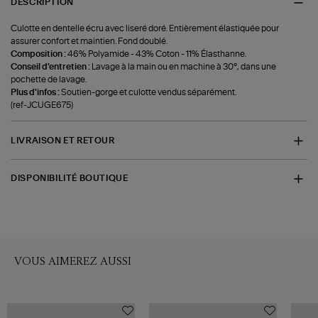
DESCRIPTION
Culotte en dentelle écru avec liseré doré. Entièrement élastiquée pour
assurer confort et maintien. Fond doublé.
Composition :
46% Polyamide - 43% Coton - 11% Élasthanne.
Conseil d'entretien :
Lavage à la main ou en machine à 30°, dans une
pochette de lavage.
Plus d'infos :
Soutien-gorge et culotte vendus séparément.
(ref-JCUGE675)
LIVRAISON ET RETOUR
DISPONIBILITÉ BOUTIQUE
VOUS AIMEREZ AUSSI