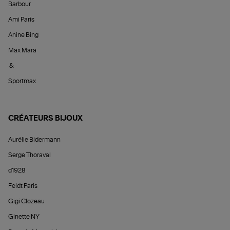
Barbour
Ami Paris
Anine Bing
Max Mara
&
Sportmax
CRÉATEURS BIJOUX
Aurélie Bidermann
Serge Thoraval
d1928
Feidt Paris
Gigi Clozeau
Ginette NY