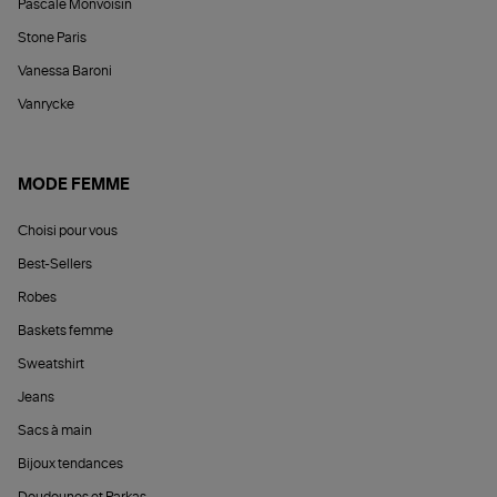
Pascale Monvoisin
Stone Paris
Vanessa Baroni
Vanrycke
MODE FEMME
Choisi pour vous
Best-Sellers
Robes
Baskets femme
Sweatshirt
Jeans
Sacs à main
Bijoux tendances