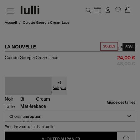
Aller au contenu principal
Accueil
Culotte Georgia Cream Lace
SOLDES
-50%
LA NOUVELLE
Partager
Culotte
Culotte Georgia Cream Lace
24,00 €
Georgia
48,00 €
Cream
Lace
+
9
Voir plus
Guide des tailles
Taille
Prendre votre taille habituelle.
AJOUTER AU PANIER