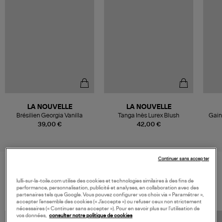
LA NOUVELLE
LA NOUVELLE
Brésilien Georgia Vanilla
Tanga Inès Lurex Blush
Gain
39,00 €
42,00 €
Continuer sans accepter
VOS DERNIERS PRODUITS VUS
lulli-sur-la-toile.com utilise des cookies et technologies similaires à des fins de
performance, personnalisation, publicité et analyses, en collaboration avec des
partenaires tels que Google. Vous pouvez configurer vos choix via « Paramétrer »,
accepter l’ensemble des cookies (« J’accepte ») ou refuser ceux non strictement
nécessaires (« Continuer sans accepter »). Pour en savoir plus sur l’utilisation de
vos données,
consulter notre politique de cookies