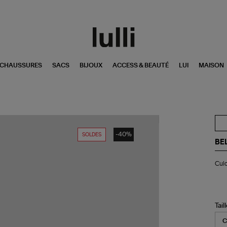
CHAUSSURES
SACS
BIJOUX
ACCESS & BEAUTÉ
LUI
MAISON
-40%
SOLDES
BE
Cul
Culo
Lar
Den
Noi
Tail