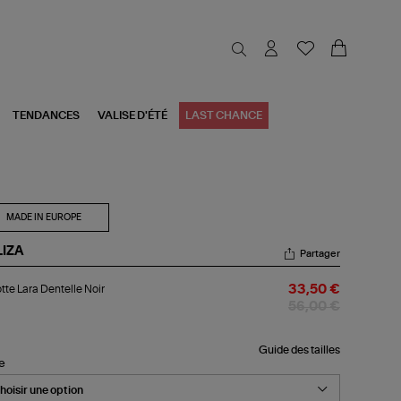
TENDANCES
VALISE D'ÉTÉ
LAST CHANCE
MADE IN EUROPE
LIZA
Partager
otte
tte Lara Dentelle Noir
33,50 €
a
telle
56,00 €
r
Guide des tailles
le