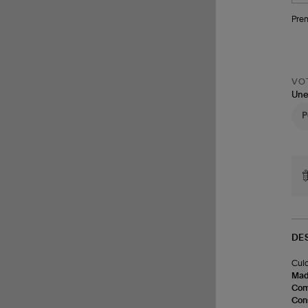
Pren
VOT
Une
DE
Culo
Made
Com
Cons