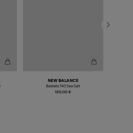
NEW BALANCE
e
Baskets 740 Sea Salt
Veste
120,00 €