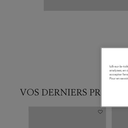
lulli-sur-la-t
analyses, en 
accepter l’en
Pour en savoir
VOS DERNIERS PRODUI