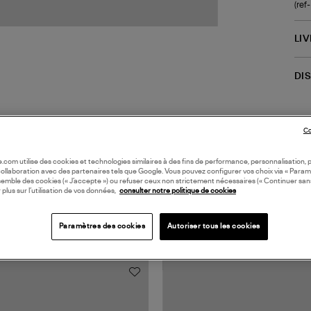
(re
LI
DI
Co
oile.com utilise des cookies et technologies similaires à des fins de performance, personnalisation, p
collaboration avec des partenaires tels que Google. Vous pouvez configurer vos choix via « Param
semble des cookies (« J’accepte ») ou refuser ceux non strictement nécessaires (« Continuer san
 plus sur l’utilisation de vos données,
consulter notre politique de cookies
TS VUS
Paramètres des cookies
Autoriser tous les cookies