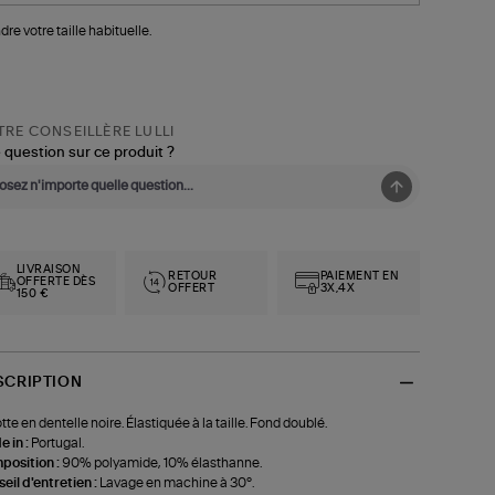
dre votre taille habituelle.
RE CONSEILLÈRE LULLI
 question sur ce produit ?
LIVRAISON
RETOUR
PAIEMENT EN
OFFERTE DÈS
OFFERT
3X,4X
150 €
SCRIPTION
tte en dentelle noire. Élastiquée à la taille. Fond doublé.
 in :
Portugal.
position :
90% polyamide, 10% élasthanne.
eil d'entretien :
Lavage en machine à 30°.