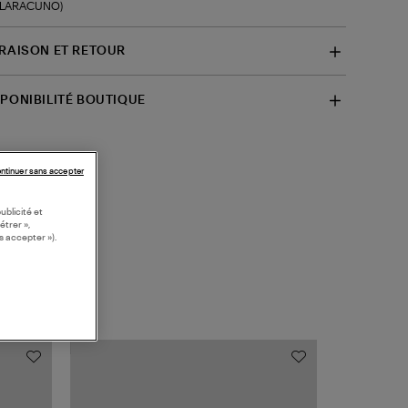
f-LARACUNO)
VRAISON ET RETOUR
SPONIBILITÉ BOUTIQUE
ntinuer sans accepter
ublicité et
étrer »,
s accepter »).