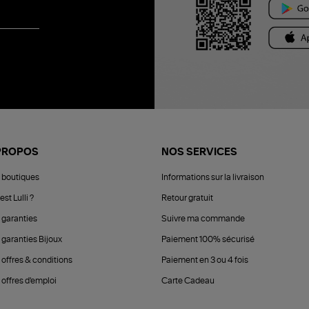
PROPOS
NOS SERVICES
 boutiques
Informations sur la livraison
est Lulli ?
Retour gratuit
 garanties
Suivre ma commande
 garanties Bijoux
Paiement 100% sécurisé
 offres & conditions
Paiement en 3 ou 4 fois
offres d'emploi
Carte Cadeau