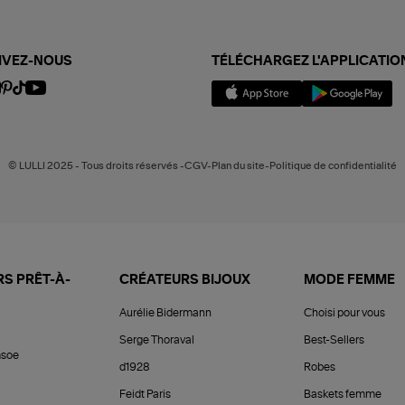
IVEZ-NOUS
TÉLÉCHARGEZ L'APPLICATIO
© LULLI 2025 - Tous droits réservés -CGV-Plan du site-Politique de confidentialité
S PRÊT-À-
CRÉATEURS BIJOUX
MODE FEMME
Aurélie Bidermann
Choisi pour vous
Serge Thoraval
Best-Sellers
soe
d1928
Robes
Feidt Paris
Baskets femme