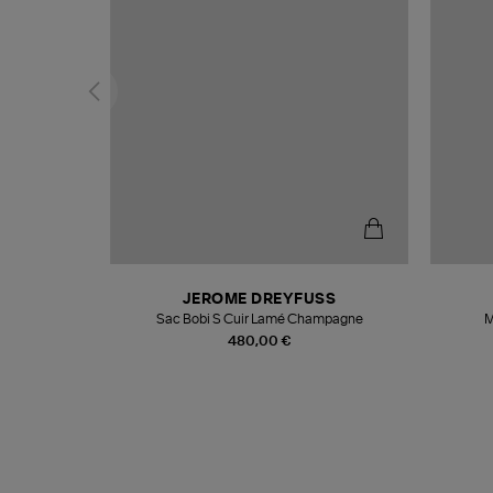
N
JEROME DREYFUSS
te
Sac Bobi S Cuir Lamé Champagne
M
480,00 €