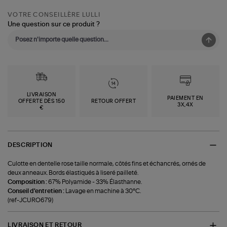
VOTRE CONSEILLÈRE LULLI
Une question sur ce produit ?
LIVRAISON
PAIEMENT EN
OFFERTE DÈS 150
RETOUR OFFERT
3X,4X
€
DESCRIPTION
Culotte en dentelle rose taille normale, côtés fins et échancrés, ornés de
deux anneaux. Bords élastiqués à liseré pailleté.
Composition :
67% Polyamide - 33% Élasthanne.
Conseil d'entretien :
Lavage en machine à 30°C.
(ref-JCURO679)
LIVRAISON ET RETOUR