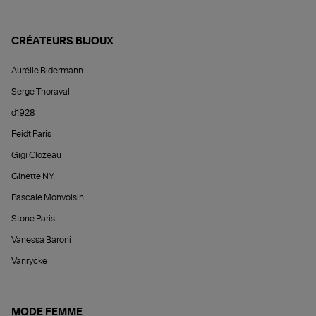
CRÉATEURS BIJOUX
Aurélie Bidermann
Serge Thoraval
d1928
Feidt Paris
Gigi Clozeau
Ginette NY
Pascale Monvoisin
Stone Paris
Vanessa Baroni
Vanrycke
MODE FEMME