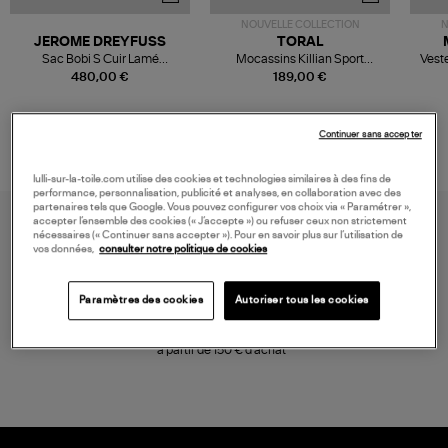
NOUVELLE COLLECTION
N
JEROME DREYFUSS
TORAL
Sac Bobi S Cuir Lamé
Mocassins Killian Sport
Veste
Champagne
Mousse
480,00 €
189,00 €
Continuer sans accepter
lulli-sur-la-toile.com utilise des cookies et technologies similaires à des fins de
performance, personnalisation, publicité et analyses, en collaboration avec des
partenaires tels que Google. Vous pouvez configurer vos choix via « Paramétrer »,
accepter l’ensemble des cookies (« J’accepte ») ou refuser ceux non strictement
nécessaires (« Continuer sans accepter »). Pour en savoir plus sur l’utilisation de
vos données,
consulter notre politique de cookies
Paramètres des cookies
Autoriser tous les cookies
LIVRAISON GRATUITE
à partir de 150 € d'achat*