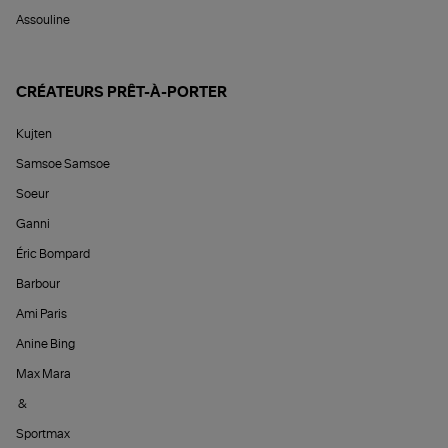
Assouline
CRÉATEURS PRÊT-À-PORTER
Kujten
Samsoe Samsoe
Soeur
Ganni
Éric Bompard
Barbour
Ami Paris
Anine Bing
Max Mara
&
Sportmax