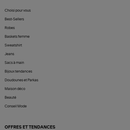
Choisi pour vous
Best-Sellers
Robes
Baskets femme
Sweatshirt
Jeans
Sacs à main
Bijoux tendances
Doudounes et Parkas
Maison déco
Beauté
Conseil Mode
OFFRES ET TENDANCES