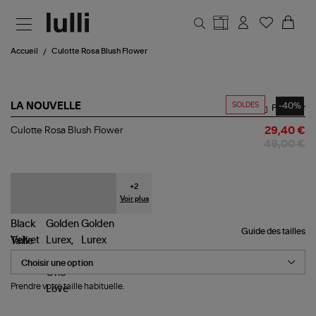
Aller au contenu principal
Accueil
Culotte Rosa Blush Flower
SOLDES
-40%
LA NOUVELLE
Partager
Culotte
Culotte Rosa Blush Flower
29,40 €
Rosa
49,00 €
Blush
Flower
+
2
Voir plus
Guide des tailles
Taille
Prendre votre taille habituelle.