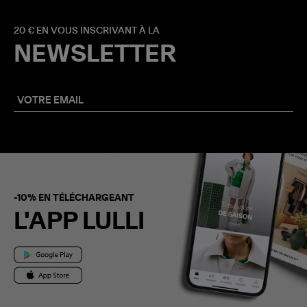
20 € EN VOUS INSCRIVANT À LA
NEWSLETTER
-10% EN TÉLÉCHARGEANT
L'APP LULLI