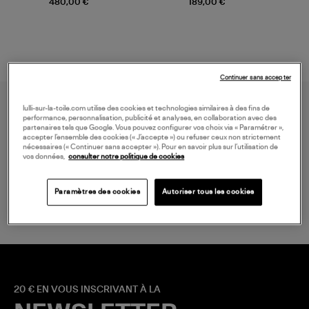
480,00 €
189,00 €
Continuer sans accepter
lulli-sur-la-toile.com utilise des cookies et technologies similaires à des fins de
performance, personnalisation, publicité et analyses, en collaboration avec des
partenaires tels que Google. Vous pouvez configurer vos choix via « Paramétrer »,
accepter l’ensemble des cookies (« J’accepte ») ou refuser ceux non strictement
nécessaires (« Continuer sans accepter »). Pour en savoir plus sur l’utilisation de
vos données,
consulter notre politique de cookies
LIVRAISON GRATUITE
à partir de 150 € d'achat*
Paramètres des cookies
Autoriser tous les cookies
20 € EN VOUS INSCRIVANT À LA