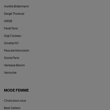
Aurélie Bidermann
Serge Thoraval
d1928
Feidt Paris
Gigi Clozeau
Ginette NY
Pascale Monvoisin
Stone Paris
Vanessa Baroni
Vanrycke
MODE FEMME
Choisi pour vous
Best-Sellers