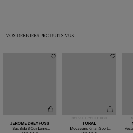
VOS DERNIERS PRODUITS VUS
NOUVELLE COLLECTION
N
JEROME DREYFUSS
TORAL
Sac Bobi S Cuir Lamé
Mocassins Killian Sport
Veste
Champagne
Mousse