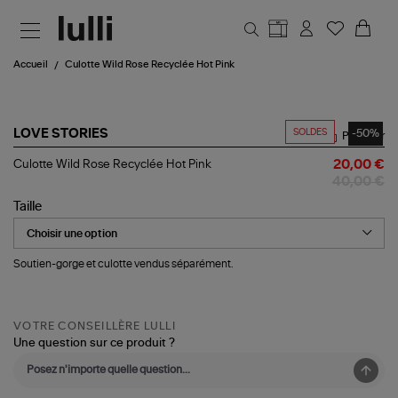
Aller au contenu principal
Accueil
Culotte Wild Rose Recyclée Hot Pink
SOLDES
-50%
LOVE STORIES
Partager
Culotte
Culotte Wild Rose Recyclée Hot Pink
20,00 €
Wild
40,00 €
Rose
Recyclée
Taille
Hot
Pink
Soutien-gorge et culotte vendus séparément.
VOTRE CONSEILLÈRE LULLI
Une question sur ce produit ?