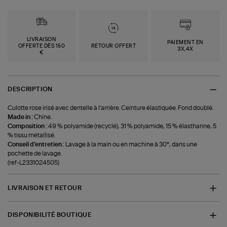
LIVRAISON
PAIEMENT EN
OFFERTE DÈS 150
RETOUR OFFERT
3X,4X
€
DESCRIPTION
Culotte rose irisé avec dentelle à l'arrière. Ceinture élastiquée. Fond doublé.
Made in :
Chine.
Composition :
49 % polyamide (recyclé), 31 % polyamide, 15 % élasthanne, 5
% tissu métallisé.
Conseil d'entretien :
Lavage à la main ou en machine à 30°, dans une
pochette de lavage.
(ref-L2331024505)
LIVRAISON ET RETOUR
DISPONIBILITÉ BOUTIQUE