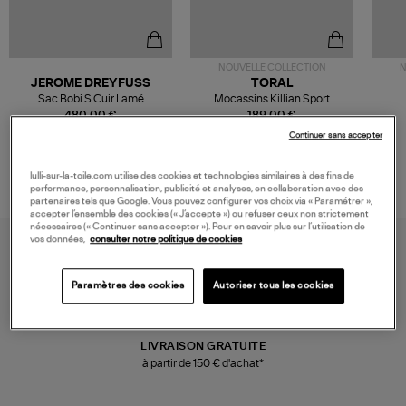
NOUVELLE COLLECTION
N
JEROME DREYFUSS
TORAL
Sac Bobi S Cuir Lamé
Mocassins Killian Sport
Champagne
Mousse
480,00 €
189,00 €
Continuer sans accepter
lulli-sur-la-toile.com utilise des cookies et technologies similaires à des fins de
performance, personnalisation, publicité et analyses, en collaboration avec des
partenaires tels que Google. Vous pouvez configurer vos choix via « Paramétrer »,
accepter l’ensemble des cookies (« J’accepte ») ou refuser ceux non strictement
nécessaires (« Continuer sans accepter »). Pour en savoir plus sur l’utilisation de
vos données,
consulter notre politique de cookies
Paramètres des cookies
Autoriser tous les cookies
LIVRAISON GRATUITE
à partir de 150 € d'achat*