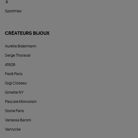
&
Sportmax
CRÉATEURS BIJOUX
Aurélie Bidermann
Serge Thoraval
d1928
Feidt Paris
Gigi Clozeau
Ginette NY
Pascale Monvoisin
Stone Paris
Vanessa Baroni
Vanrycke