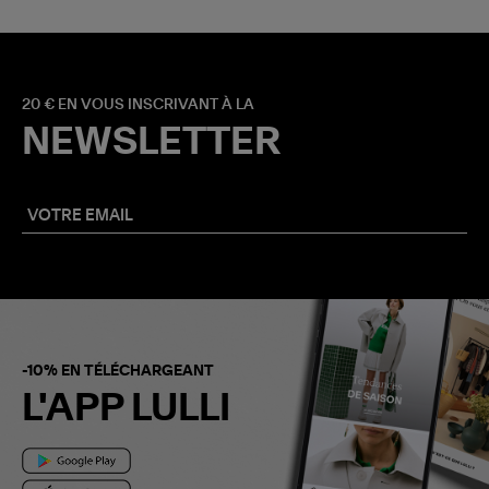
20 € EN VOUS INSCRIVANT À LA
NEWSLETTER
-10% EN TÉLÉCHARGEANT
L'APP LULLI