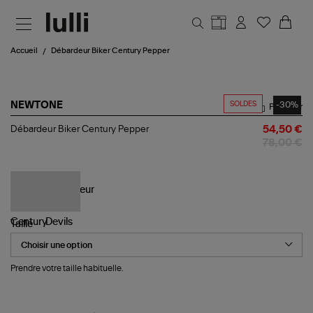
Aller au contenu principal
Accueil
Débardeur Biker Century Pepper
SOLDES
-30%
NEWTONE
Partager
Débardeur
Débardeur Biker Century Pepper
54,50 €
Biker
78,00 €
Century
Pepper
Taille
Prendre votre taille habituelle.