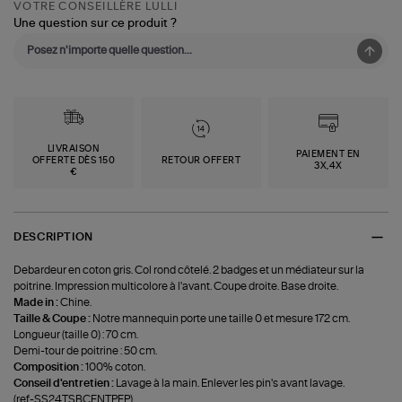
VOTRE CONSEILLÈRE LULLI
Une question sur ce produit ?
LIVRAISON
PAIEMENT EN
OFFERTE DÈS 150
RETOUR OFFERT
3X,4X
€
DESCRIPTION
Debardeur en coton gris. Col rond côtelé. 2 badges et un médiateur sur la
poitrine. Impression multicolore à l'avant. Coupe droite. Base droite.
Made in :
Chine.
Taille & Coupe :
Notre mannequin porte une taille 0 et mesure 172 cm.
Longueur (taille 0) : 70 cm.
Demi-tour de poitrine : 50 cm.
Composition :
100% coton.
Conseil d'entretien :
Lavage à la main. Enlever les pin's avant lavage.
(ref-SS24TSBCENTPEP)