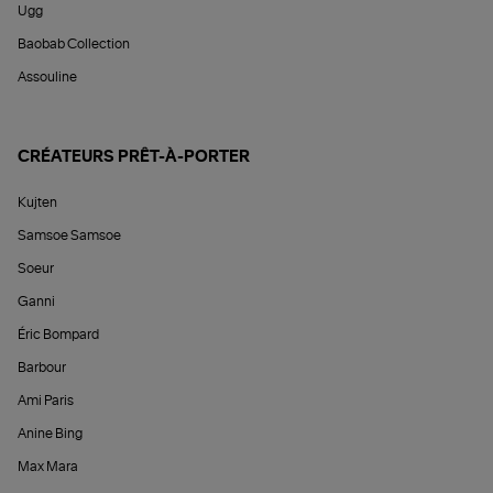
Ugg
Baobab Collection
Assouline
CRÉATEURS PRÊT-À-PORTER
Kujten
Samsoe Samsoe
Soeur
Ganni
Éric Bompard
Barbour
Ami Paris
Anine Bing
Max Mara