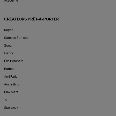
Assouline
CRÉATEURS PRÊT-À-PORTER
Kujten
Samsoe Samsoe
Soeur
Ganni
Éric Bompard
Barbour
Ami Paris
Anine Bing
Max Mara
&
Sportmax