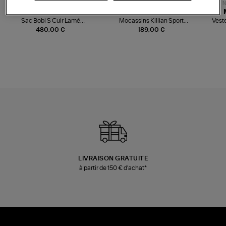
NOUVELLE COLLECTION
N
JEROME DREYFUSS
TORAL
Sac Bobi S Cuir Lamé
Mocassins Killian Sport
Veste
Champagne
Mousse
480,00 €
189,00 €
LIVRAISON GRATUITE
à partir de 150 € d'achat*