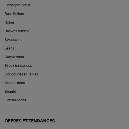
Choisi pour vous
Best-Sellers
Robes
Baskets femme
Sweatshirt
Jeans
Sacs à main
Bijoux tendances
Doudounes et Parkas
Maison déco
Beauté
Conseil Mode
OFFRES ET TENDANCES