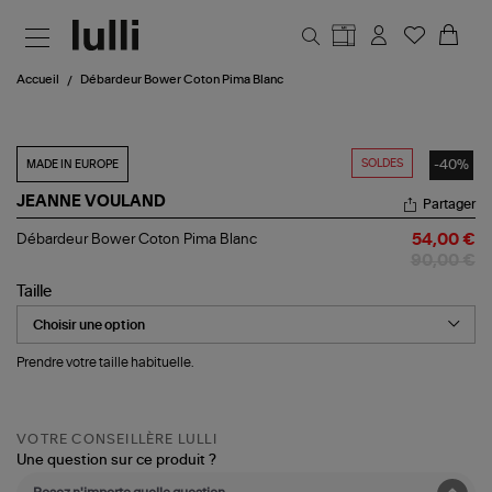
Aller au contenu principal
Accueil
Débardeur Bower Coton Pima Blanc
SOLDES
-40%
MADE IN EUROPE
JEANNE VOULAND
Partager
Débardeur
Débardeur Bower Coton Pima Blanc
54,00 €
Bower
90,00 €
Coton
Pima
Taille
Blanc
Prendre votre taille habituelle.
VOTRE CONSEILLÈRE LULLI
Une question sur ce produit ?