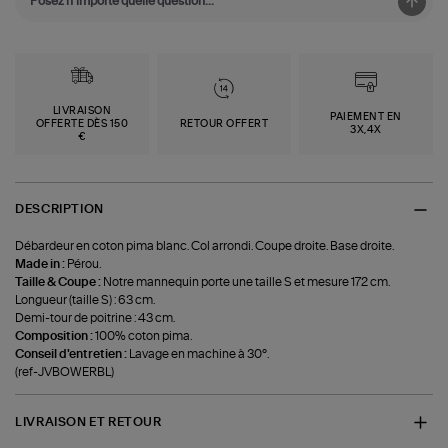
LIVRAISON
PAIEMENT EN
OFFERTE DÈS 150
RETOUR OFFERT
3X,4X
€
DESCRIPTION
Débardeur en coton pima blanc. Col arrondi. Coupe droite. Base droite.
Made in :
Pérou.
Taille & Coupe :
Notre mannequin porte une taille S et mesure 172 cm.
Longueur (taille S) : 63 cm.
Demi-tour de poitrine : 43 cm.
Composition :
100% coton pima.
Conseil d'entretien :
Lavage en machine à 30°.
(ref-JVBOWERBL)
LIVRAISON ET RETOUR