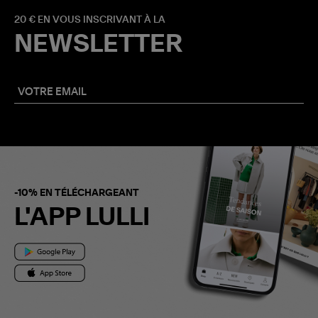
20 € EN VOUS INSCRIVANT À LA
NEWSLETTER
-10% EN TÉLÉCHARGEANT
L'APP LULLI