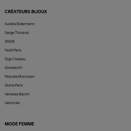
CRÉATEURS BIJOUX
Aurélie Bidermann
Serge Thoraval
d1928
Feidt Paris
Gigi Clozeau
Ginette NY
Pascale Monvoisin
Stone Paris
Vanessa Baroni
Vanrycke
MODE FEMME