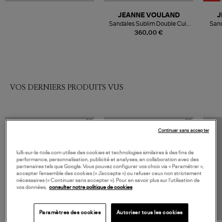
JEANNE VOULAND
J
Sandales Sublim Double Cuir
Sand
Texturé Argenté
360,00 €
VOS DERNIERS PRODUITS VUS
Continuer sans accepter
lulli-sur-la-toile.com utilise des cookies et technologies similaires à des fins de
performance, personnalisation, publicité et analyses, en collaboration avec des
partenaires tels que Google. Vous pouvez configurer vos choix via « Paramétrer »,
accepter l’ensemble des cookies (« J’accepte ») ou refuser ceux non strictement
nécessaires (« Continuer sans accepter »). Pour en savoir plus sur l’utilisation de
vos données,
consulter notre politique de cookies
Paramètres des cookies
Autoriser tous les cookies