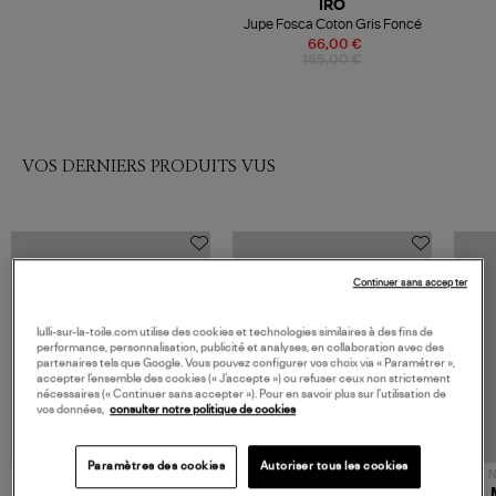
IRO
Jupe Fosca Coton Gris Foncé
66,00 €
165,00 €
VOS DERNIERS PRODUITS VUS
Continuer sans accepter
lulli-sur-la-toile.com utilise des cookies et technologies similaires à des fins de
performance, personnalisation, publicité et analyses, en collaboration avec des
partenaires tels que Google. Vous pouvez configurer vos choix via « Paramétrer »,
accepter l’ensemble des cookies (« J’accepte ») ou refuser ceux non strictement
nécessaires (« Continuer sans accepter »). Pour en savoir plus sur l’utilisation de
vos données,
consulter notre politique de cookies
Paramètres des cookies
Autoriser tous les cookies
NOUVELLE COLLECTION
N
JEROME DREYFUSS
TORAL