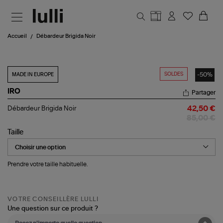
Aller au contenu principal
Accueil
Débardeur Brigida Noir
SOLDES
-50%
MADE IN EUROPE
IRO
Partager
Débardeur
Débardeur Brigida Noir
42,50 €
Brigida
85,00 €
Noir
Taille
Prendre votre taille habituelle.
VOTRE CONSEILLÈRE LULLI
Une question sur ce produit ?