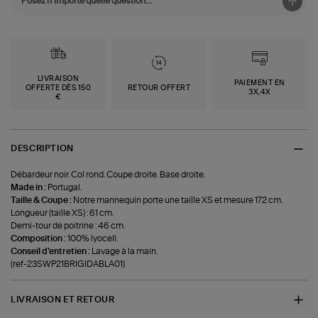
LIVRAISON
PAIEMENT EN
OFFERTE DÈS 150
RETOUR OFFERT
3X,4X
€
DESCRIPTION
Débardeur noir. Col rond. Coupe droite. Base droite.
Made in :
Portugal.
Taille & Coupe :
Notre mannequin porte une taille XS et mesure 172 cm.
Longueur (taille XS) : 61 cm.
Demi-tour de poitrine : 46 cm.
Composition :
100% lyocell.
Conseil d'entretien :
Lavage à la main.
(ref-23SWP21BRIGIDABLA01)
LIVRAISON ET RETOUR