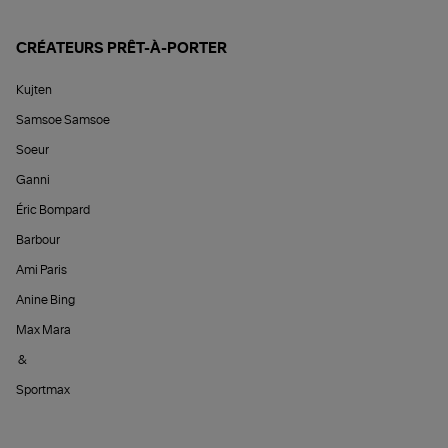
CRÉATEURS PRÊT-À-PORTER
Kujten
Samsoe Samsoe
Soeur
Ganni
Éric Bompard
Barbour
Ami Paris
Anine Bing
Max Mara
&
Sportmax