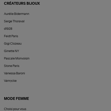
CRÉATEURS BIJOUX
Aurélie Bidermann
Serge Thoraval
d1928
Feidt Paris
Gigi Clozeau
Ginette NY
Pascale Monvoisin
Stone Paris
Vanessa Baroni
Vanrycke
MODE FEMME
Choisi pour vous