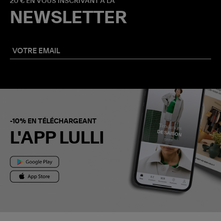
20 € EN VOUS INSCRIVANT À LA
NEWSLETTER
-10% EN TÉLÉCHARGEANT
L'APP LULLI