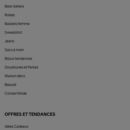
Best-Sellers
Robes
Baskets femme
Sweatshirt
Jeans
Sacs à main
Bijoux tendances
Doudounes et Parkas
Maison déco
Beauté
Conseil Mode
OFFRES ET TENDANCES
Idées Cadeaux