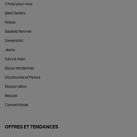
Choisi pour vous
Best-Sellers
Robes
Baskets femme
Sweatshirt
Jeans
Sacs à main
Bijoux tendances
Doudounes et Parkas
Maison déco
Beauté
Conseil Mode
OFFRES ET TENDANCES