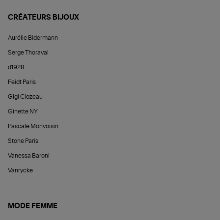
CRÉATEURS BIJOUX
Aurélie Bidermann
Serge Thoraval
d1928
Feidt Paris
Gigi Clozeau
Ginette NY
Pascale Monvoisin
Stone Paris
Vanessa Baroni
Vanrycke
MODE FEMME