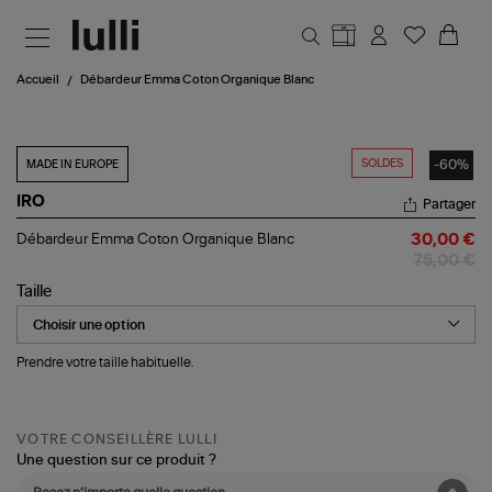
Aller au contenu principal
Accueil
Débardeur Emma Coton Organique Blanc
SOLDES
-60%
MADE IN EUROPE
IRO
Partager
Débardeur
Débardeur Emma Coton Organique Blanc
30,00 €
Emma
75,00 €
Coton
Organique
Taille
Blanc
Prendre votre taille habituelle.
VOTRE CONSEILLÈRE LULLI
Une question sur ce produit ?