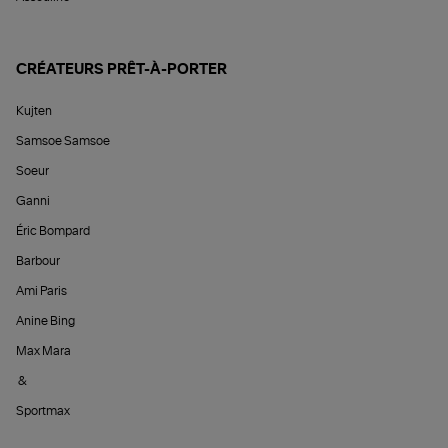
CRÉATEURS PRÊT-À-PORTER
Kujten
Samsoe Samsoe
Soeur
Ganni
Éric Bompard
Barbour
Ami Paris
Anine Bing
Max Mara
&
Sportmax