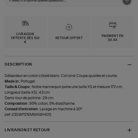
LIVRAISON
PAIEMENT EN
OFFERTE DÈS 150
RETOUR OFFERT
3X,4X
€
DESCRIPTION
Débardeur en coton côtelé blanc. Col rond. Coupe ajustée et courte.
Made in :
Portugal.
Taille & Coupe :
Notre mannequin porte une taille XS et mesure 172 cm.
Longueur (taille XS) : 43 cm.
Demi-tour de poitrine : 29 cm.
Composition :
95% coton, 5% élasthanne.
Conseil d'entretien :
Lavage en machine à 30°.
(ref-23SWP21EMMAWHI01)
LIVRAISON ET RETOUR