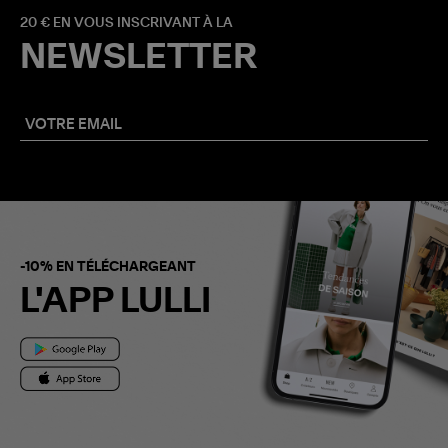
20 € EN VOUS INSCRIVANT À LA
NEWSLETTER
-10% EN TÉLÉCHARGEANT
L'APP LULLI