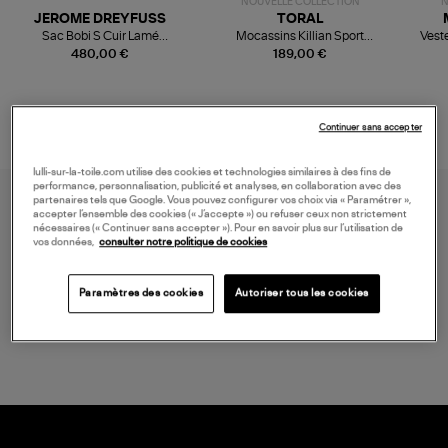
NOUVELLE COLLECTION
N
JEROME DREYFUSS
TORAL
Sac Bobi S Cuir Lamé
Mocassins Killian Sport
Veste
Champagne
Mousse
480,00 €
189,00 €
Continuer sans accepter
lulli-sur-la-toile.com utilise des cookies et technologies similaires à des fins de
performance, personnalisation, publicité et analyses, en collaboration avec des
partenaires tels que Google. Vous pouvez configurer vos choix via « Paramétrer »,
accepter l’ensemble des cookies (« J’accepte ») ou refuser ceux non strictement
nécessaires (« Continuer sans accepter »). Pour en savoir plus sur l’utilisation de
vos données,
consulter notre politique de cookies
Paramètres des cookies
Autoriser tous les cookies
LIVRAISON GRATUITE
à partir de 150 € d'achat*