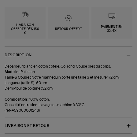
LIVRAISON
PAIEMENT EN
OFFERTE DÈS 150
RETOUR OFFERT
3X,4X
€
DESCRIPTION
Débardeur blanc en coton côtelé. Col rond. Coupe près du corps.
Made in :
Pakistan.
Taille & Coupe :
Notre mannequin porte une taille S et mesure 172 cm.
Longueur (taille S) : 60 cm.
Demi-tour de poitrine : 32 cm.
Composition :
100% coton.
Conseil d'entretien :
Lavage en machine à 30°C
(ref-A59060001243)
LIVRAISON ET RETOUR