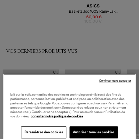
ASICS
Baskets Jog 100S Rainy Lake
Birch
60,00 €
100,00 €
VOS DERNIERS PRODUITS VUS
Continuer sans accepter
lulli-sur-la-toile.com utilise des cookies et technologies similaires à des fins de
performance, personnalisation, publicité et analyses, en collaboration avec des
partenaires tels que Google. Vous pouvez configurer vos choix via « Paramétrer »,
accepter l’ensemble des cookies (« J’accepte ») ou refuser ceux non strictement
nécessaires (« Continuer sans accepter »). Pour en savoir plus sur l’utilisation de
vos données,
consulter notre politique de cookies
Paramètres des cookies
Autoriser tous les cookies
NOUVELLE COLLECTION
N