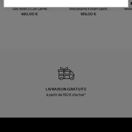
JEROME DREYFUSS
TORAL
Sac Bobi S Cuir Lamé
Mocassins Killian Sport
Veste
Champagne
Mousse
480,00 €
189,00 €
LIVRAISON GRATUITE
à partir de 150 € d'achat*