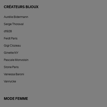
CRÉATEURS BIJOUX
Aurélie Bidermann
Serge Thoraval
d1928
Feidt Paris
Gigi Clozeau
Ginette NY
Pascale Monvoisin
Stone Paris
Vanessa Baroni
Vanrycke
MODE FEMME