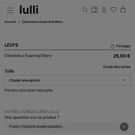
Aller au contenu principal
Accueil
Débardeur Essential Blanc
LEVI'S
Partager
Débardeur
Débardeur Essential Blanc
25,00 €
Essential
Blanc
Guide des tailles
Taille
Prendre votre taille habituelle.
VOTRE CONSEILLÈRE LULLI
Une question sur ce produit ?