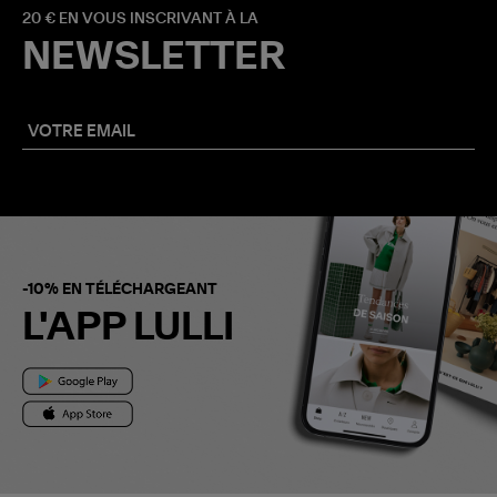
20 € EN VOUS INSCRIVANT À LA
NEWSLETTER
-10% EN TÉLÉCHARGEANT
L'APP LULLI