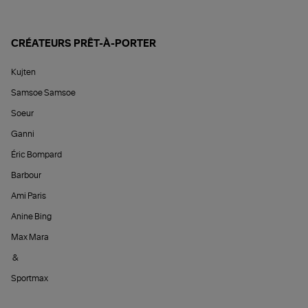
CRÉATEURS PRÊT-À-PORTER
Kujten
Samsoe Samsoe
Soeur
Ganni
Éric Bompard
Barbour
Ami Paris
Anine Bing
Max Mara
&
Sportmax