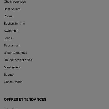
Choisi pour vous
Best-Sellers
Robes
Baskets femme
Sweatshirt
Jeans
Sacs à main
Bijoux tendances
Doudounes et Parkas
Maison déco
Beauté
Conseil Mode
OFFRES ET TENDANCES