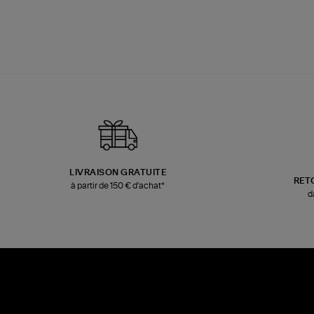
LIVRAISON GRATUITE
RET
à partir de 150 € d'achat*
d