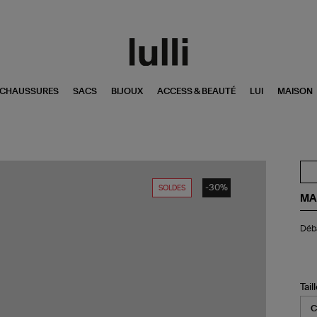
CHAUSSURES
SACS
BIJOUX
ACCESS & BEAUTÉ
LUI
MAISON
-30%
SOLDES
MA
Dé
Déb
Im
Ca
Cr
Tail