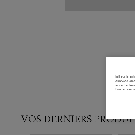
lulli-sur-la-t
analyses, en 
accepter l’en
Pour en savoir
VOS DERNIERS PRODUI