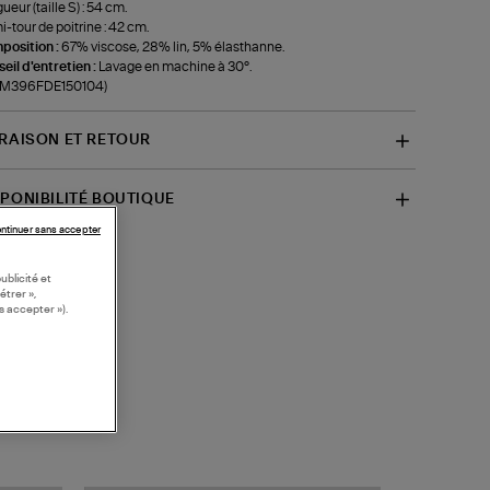
ueur (taille S) : 54 cm.
-tour de poitrine : 42 cm.
position :
67% viscose, 28% lin, 5% élasthanne.
eil d'entretien :
Lavage en machine à 30°.
f-M396FDE150104)
VRAISON ET RETOUR
SPONIBILITÉ BOUTIQUE
ntinuer sans accepter
ublicité et
étrer »,
s accepter »).