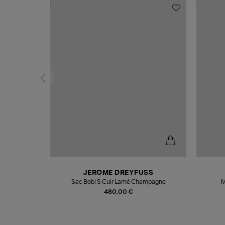
N
JEROME DREYFUSS
te
Sac Bobi S Cuir Lamé Champagne
M
480,00 €