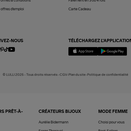
 offres & conditions
Paiement en 3 ou 4 fois
offres d'emploi
Carte Cadeau
IVEZ-NOUS
TÉLÉCHARGEZ L'APPLICATIO
© LULLI 2025 - Tous droits réservés -CGV-Plan du site-Politique de confidentialité
S PRÊT-À-
CRÉATEURS BIJOUX
MODE FEMME
Aurélie Bidermann
Choisi pour vous