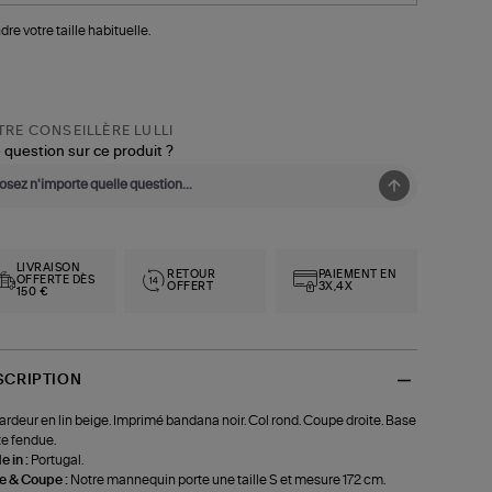
dre votre taille habituelle.
RE CONSEILLÈRE LULLI
 question sur ce produit ?
LIVRAISON
RETOUR
PAIEMENT EN
OFFERTE DÈS
OFFERT
3X,4X
150 €
SCRIPTION
rdeur en lin beige. Imprimé bandana noir. Col rond. Coupe droite. Base
te fendue.
 in :
Portugal.
le & Coupe :
Notre mannequin porte une taille S et mesure 172 cm.