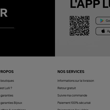
L'APP L
R
PROPOS
NOS SERVICES
 boutiques
Informations sur la livraison
est Lulli ?
Retour gratuit
 garanties
Suivre ma commande
 garanties Bijoux
Paiement 100% sécurisé