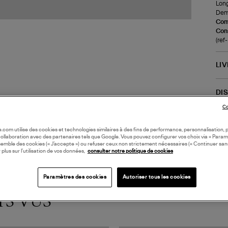
Long
Demi
Com
Cons
(re
LI
DI
Co
oile.com utilise des cookies et technologies similaires à des fins de performance, personnalisation, p
collaboration avec des partenaires tels que Google. Vous pouvez configurer vos choix via « Param
semble des cookies (« J’accepte ») ou refuser ceux non strictement nécessaires (« Continuer san
 plus sur l’utilisation de vos données,
consulter notre politique de cookies
Paramètres des cookies
Autoriser tous les cookies
TS VUS