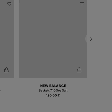
NEW BALANCE
e
Baskets 740 Sea Salt
Veste
120,00 €