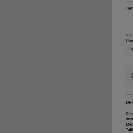
Pren
VOT
Une
DE
Déba
droi
Made
Tail