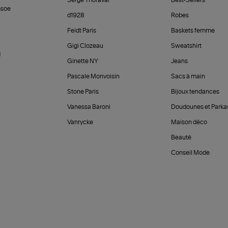
Serge Thoraval
Best-Sellers
soe
d1928
Robes
Feidt Paris
Baskets femme
Gigi Clozeau
Sweatshirt
d
Ginette NY
Jeans
Pascale Monvoisin
Sacs à main
Stone Paris
Bijoux tendances
Vanessa Baroni
Doudounes et Parka
Vanrycke
Maison déco
Beauté
Conseil Mode