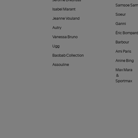
Jérôme Dreyfuss
Samsoe Sam
Isabel Marant
Soeur
Jeanne Vouland
Ganni
Autry
Éric Bompar
Vanessa Bruno
Barbour
Ugg
Ami Paris
Baobab Collection
Anine Bing
Assouline
Max Mara
&
Sportmax