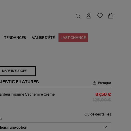
TENDANCES
VALISE D'ÉTÉ
LAST CHANCE
MADE IN EUROPE
JESTIC FILATURES
Partager
bardeur
ardeur Imprimé Cachemire Crème
87,50 €
primé
chemire
125,00 €
ème
Guide des tailles
le