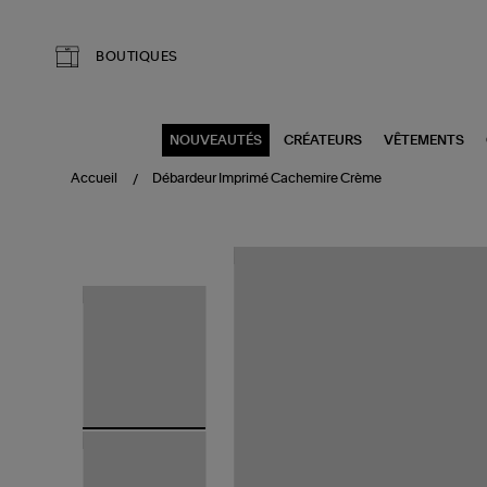
Aller au contenu principal
BOUTIQUES
NOUVEAUTÉS
CRÉATEURS
VÊTEMENTS
Accueil
Débardeur Imprimé Cachemire Crème