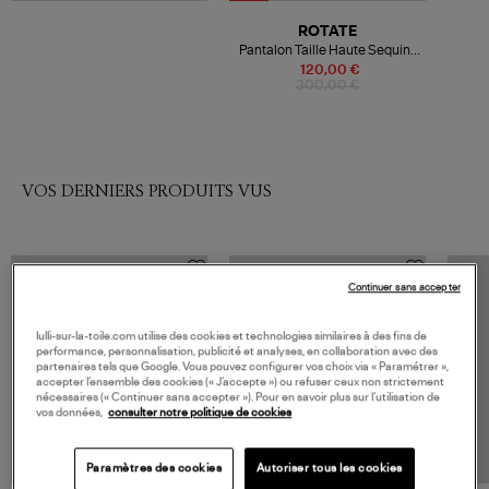
ROTATE
Pantalon Taille Haute Sequins
Noir
120,00 €
300,00 €
VOS DERNIERS PRODUITS VUS
Continuer sans accepter
lulli-sur-la-toile.com utilise des cookies et technologies similaires à des fins de
performance, personnalisation, publicité et analyses, en collaboration avec des
partenaires tels que Google. Vous pouvez configurer vos choix via « Paramétrer »,
accepter l’ensemble des cookies (« J’accepte ») ou refuser ceux non strictement
nécessaires (« Continuer sans accepter »). Pour en savoir plus sur l’utilisation de
vos données,
consulter notre politique de cookies
Paramètres des cookies
Autoriser tous les cookies