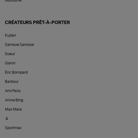
Assouline
CRÉATEURS PRÊT-À-PORTER
Kujten
Samsoe Samsoe
Soeur
Ganni
Éric Bompard
Barbour
Ami Paris
Anine Bing
Max Mara
&
Sportmax