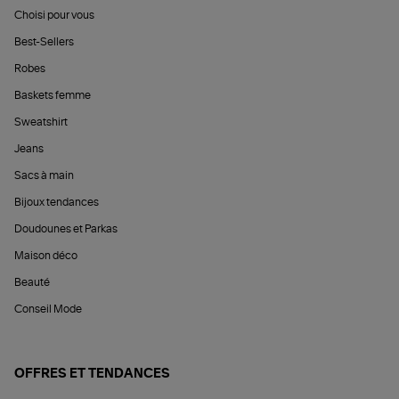
Choisi pour vous
Best-Sellers
Robes
Baskets femme
Sweatshirt
Jeans
Sacs à main
Bijoux tendances
Doudounes et Parkas
Maison déco
Beauté
Conseil Mode
OFFRES ET TENDANCES