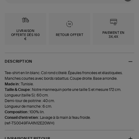
LIVRAISON
PAIEMENT EN
OFFERTE DÈS 150
RETOUR OFFERT
3X,4X
€
DESCRIPTION
Tee-shirt en lin blanc. Col rond côtelé. Épaules froncées et élastiquées.
Manches courtes avec bords rabattus. Coupe droite. Base arrondie.
Made in :
Tunisie.
Taille & Coupe :
Notre mannequin porte une taille S et mesure 172 cm.
Longueur (taille S) : 60 cm.
Demi-tour de poitrine : 40 cm.
Longueur de manche : 6 cm.
Composition :
100% lin.
Conseil d'entretien :
Lavage à là main à l'eau froide.
(ref-TS0049FAA1N12E20WH)
LIVRAISON ET RETOUR