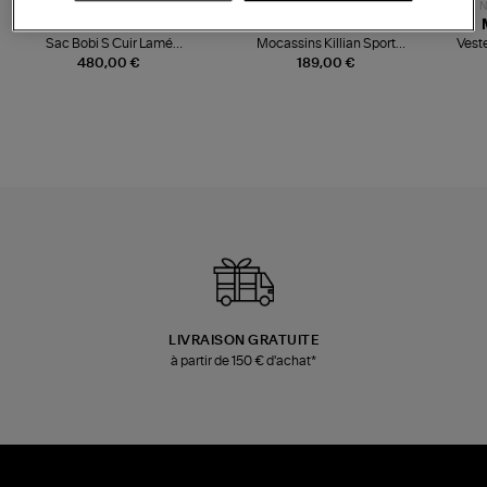
NOUVELLE COLLECTION
N
JEROME DREYFUSS
TORAL
Sac Bobi S Cuir Lamé
Mocassins Killian Sport
Veste
Champagne
Mousse
480,00 €
189,00 €
LIVRAISON GRATUITE
à partir de 150 € d'achat*