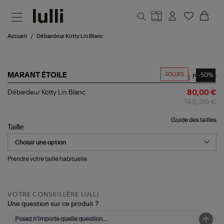
Aller au contenu principal
Accueil
Débardeur Kotty Lin Blanc
SOLDES
-50%
MARANT ÉTOILE
Partager
Débardeur
Débardeur Kotty Lin Blanc
80,00 €
Kotty
160,00 €
Lin
Blanc
Guide des tailles
Taille
Prendre votre taille habituelle.
VOTRE CONSEILLÈRE LULLI
Une question sur ce produit ?