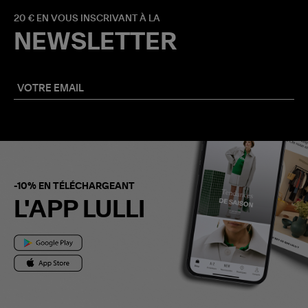
20 € EN VOUS INSCRIVANT À LA
NEWSLETTER
-10% EN TÉLÉCHARGEANT
L'APP LULLI