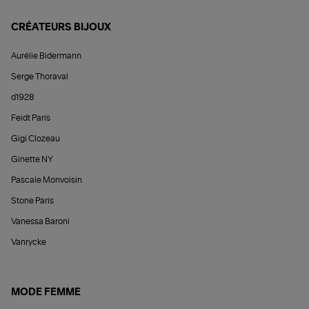
CRÉATEURS BIJOUX
Aurélie Bidermann
Serge Thoraval
d1928
Feidt Paris
Gigi Clozeau
Ginette NY
Pascale Monvoisin
Stone Paris
Vanessa Baroni
Vanrycke
MODE FEMME