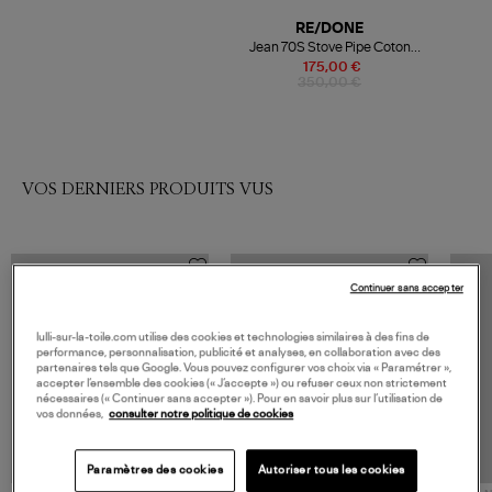
RE/DONE
Jean 70S Stove Pipe Coton
Noir Onyx Fade
175,00 €
350,00 €
VOS DERNIERS PRODUITS VUS
Continuer sans accepter
lulli-sur-la-toile.com utilise des cookies et technologies similaires à des fins de
performance, personnalisation, publicité et analyses, en collaboration avec des
partenaires tels que Google. Vous pouvez configurer vos choix via « Paramétrer »,
accepter l’ensemble des cookies (« J’accepte ») ou refuser ceux non strictement
nécessaires (« Continuer sans accepter »). Pour en savoir plus sur l’utilisation de
vos données,
consulter notre politique de cookies
Paramètres des cookies
Autoriser tous les cookies