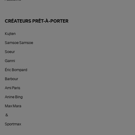
CRÉATEURS PRÊT-À-PORTER
Kujten
Samsoe Samsoe
Soeur
Ganni
Éric Bompard
Barbour
Ami Paris
Anine Bing
Max Mara
&
Sportmax