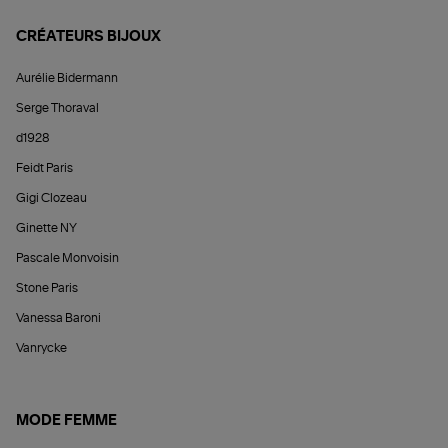
CRÉATEURS BIJOUX
Aurélie Bidermann
Serge Thoraval
d1928
Feidt Paris
Gigi Clozeau
Ginette NY
Pascale Monvoisin
Stone Paris
Vanessa Baroni
Vanrycke
MODE FEMME