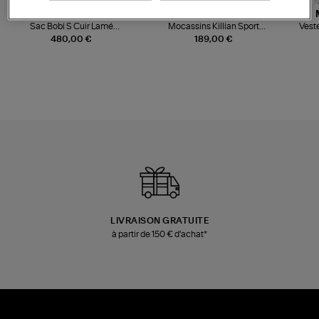
NOUVELLE COLLECTION
N
JEROME DREYFUSS
TORAL
Sac Bobi S Cuir Lamé
Mocassins Killian Sport
Veste
Champagne
Mousse
480,00 €
189,00 €
LIVRAISON GRATUITE
à partir de 150 € d'achat*