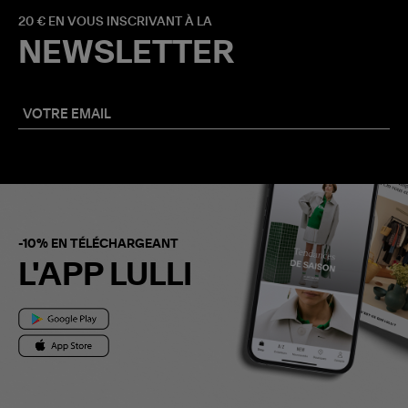
20 € EN VOUS INSCRIVANT À LA
NEWSLETTER
-10% EN TÉLÉCHARGEANT
L'APP LULLI