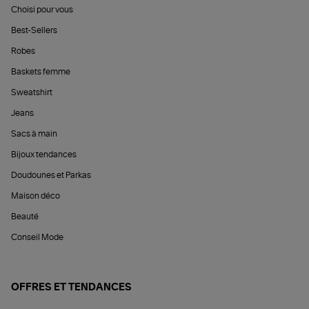
Choisi pour vous
Best-Sellers
Robes
Baskets femme
Sweatshirt
Jeans
Sacs à main
Bijoux tendances
Doudounes et Parkas
Maison déco
Beauté
Conseil Mode
OFFRES ET TENDANCES