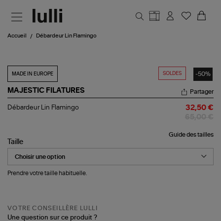
Aller au contenu principal
Accueil
Débardeur Lin Flamingo
SOLDES
-50%
MADE IN EUROPE
MAJESTIC FILATURES
Partager
Débardeur
Débardeur Lin Flamingo
32,50 €
Lin
65,00 €
Flamingo
Guide des tailles
Taille
Prendre votre taille habituelle.
VOTRE CONSEILLÈRE LULLI
Une question sur ce produit ?