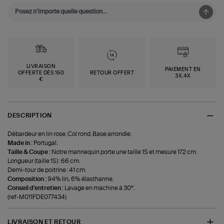
LIVRAISON
PAIEMENT EN
OFFERTE DÈS 150
RETOUR OFFERT
3X,4X
€
DESCRIPTION
Débardeur en lin rose. Col rond. Base arrondie.
Made in :
Portugal.
Taille & Coupe :
Notre mannequin porte une taille 1S et mesure 172 cm.
Longueur (taille 1S) : 66 cm.
Demi-tour de poitrine : 41 cm.
Composition :
94% lin, 6% élasthanne.
Conseil d'entretien :
Lavage en machine à 30°.
(ref-M011FDE077434)
LIVRAISON ET RETOUR