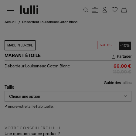
Aller au contenu principal
Accueil
Débardeur Louisaneac Coton Blanc
SOLDES
-40%
MADE IN EUROPE
MARANT ÉTOILE
Partager
Débardeur
Débardeur Louisaneac Coton Blanc
66,00 €
Louisaneac
110,00 €
Coton
Blanc
Guide des tailles
Taille
Prendre votre taille habituelle.
VOTRE CONSEILLÈRE LULLI
Une question sur ce produit ?