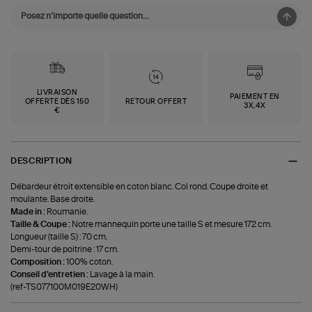
LIVRAISON
PAIEMENT EN
OFFERTE DÈS 150
RETOUR OFFERT
3X,4X
€
DESCRIPTION
Débardeur étroit extensible en coton blanc. Col rond. Coupe droite et
moulante. Base droite.
Made in :
Roumanie.
Taille & Coupe :
Notre mannequin porte une taille S et mesure 172 cm.
Longueur (taille S) : 70 cm.
Demi-tour de poitrine : 17 cm.
Composition :
100% coton.
Conseil d'entretien :
Lavage à la main.
(ref-TS077100M019E20WH)