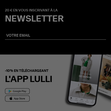
20 € EN VOUS INSCRIVANT À LA
NEWSLETTER
-10% EN TÉLÉCHARGEANT
L'APP LULLI