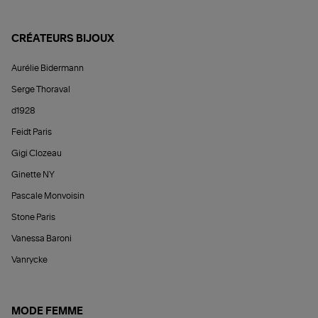
CRÉATEURS BIJOUX
Aurélie Bidermann
Serge Thoraval
d1928
Feidt Paris
Gigi Clozeau
Ginette NY
Pascale Monvoisin
Stone Paris
Vanessa Baroni
Vanrycke
MODE FEMME