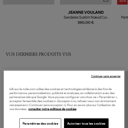
-60%
JEANNE VOULAND
Sandales Sublim Nœud Cuir
Pant
Suédé Taupe
360,00 €
VOS DERNIERS PRODUITS VUS
Continuer sans accepter
lulli-sur-la-toile.com utilise des cookies et technologies similaires à des fins de
performance, personnalisation, publicité et analyses, en collaboration avec des
partenaires tels que Google. Vous pouvez configurer vos choix via « Paramétrer »,
accepter l’ensemble des cookies (« J’accepte ») ou refuser ceux non strictement
nécessaires (« Continuer sans accepter »). Pour en savoir plus sur l’utilisation de
vos données,
consulter notre politique de cookies
Paramètres des cookies
Autoriser tous les cookies