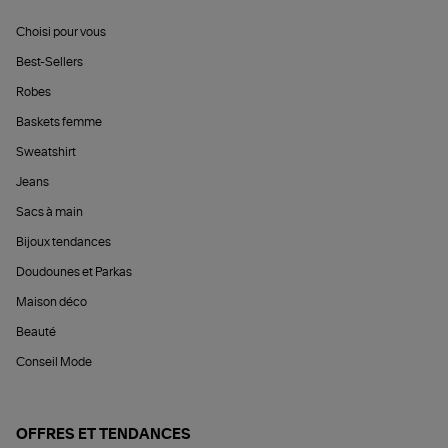
Choisi pour vous
Best-Sellers
Robes
Baskets femme
Sweatshirt
Jeans
Sacs à main
Bijoux tendances
Doudounes et Parkas
Maison déco
Beauté
Conseil Mode
OFFRES ET TENDANCES