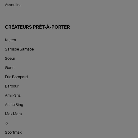
Assouline
CRÉATEURS PRÊT-À-PORTER
Kujten
Samsoe Samsoe
Soeur
Ganni
Éric Bompard
Barbour
Ami Paris
Anine Bing
Max Mara
&
Sportmax