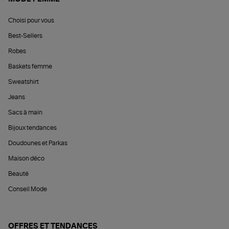
Choisi pour vous
Best-Sellers
Robes
Baskets femme
Sweatshirt
Jeans
Sacs à main
Bijoux tendances
Doudounes et Parkas
Maison déco
Beauté
Conseil Mode
OFFRES ET TENDANCES