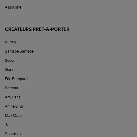
Assouline
CRÉATEURS PRÊT-À-PORTER
Kujten
Samsoe Samsoe
Soeur
Ganni
Éric Bompard
Barbour
Ami Paris
Anine Bing
Max Mara
&
Sportmax