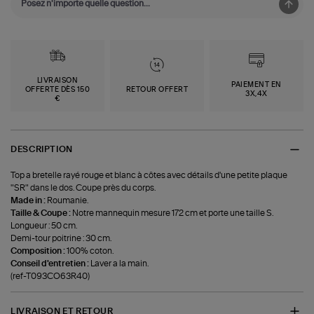
LIVRAISON
PAIEMENT EN
OFFERTE DÈS 150
RETOUR OFFERT
3X,4X
€
DESCRIPTION
Top a bretelle rayé rouge et blanc à côtes avec détails d'une petite plaque
"SR" dans le dos. Coupe près du corps.
Made in :
Roumanie.
Taille & Coupe :
Notre mannequin mesure 172 cm et porte une taille S.
Longueur : 50 cm.
Demi-tour poitrine : 30 cm.
Composition :
100% coton.
Conseil d'entretien :
Laver a la main.
(ref-T093CO63R40)
LIVRAISON ET RETOUR