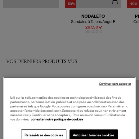
-50%
-40%
NODALETO
P
Sandales à Talons Angel E
Col
Ceramica Patent
Colla
297,50 €
595,00 €
VOS DERNIERS PRODUITS VUS
Continuer sans accepter
lulli-sur-la-toile.com utilise des cookies et technologies similaires à des fins de
performance, personnalisation, publicité et analyses, en collaboration avec des
partenaires tels que Google. Vous pouvez configurer vos choix via « Paramétrer »,
accepter l’ensemble des cookies (« J’accepte ») ou refuser ceux non strictement
nécessaires (« Continuer sans accepter »). Pour en savoir plus sur l’utilisation de
vos données,
consulter notre politique de cookies
Paramètres des cookies
Autoriser tous les cookies