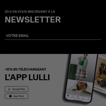
20 € EN VOUS INSCRIVANT À LA
NEWSLETTER
-10% EN TÉLÉCHARGEANT
L'APP LULLI