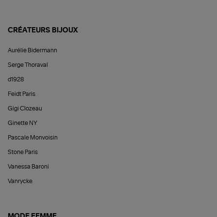
CRÉATEURS BIJOUX
Aurélie Bidermann
Serge Thoraval
d1928
Feidt Paris
Gigi Clozeau
Ginette NY
Pascale Monvoisin
Stone Paris
Vanessa Baroni
Vanrycke
MODE FEMME