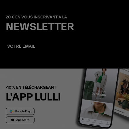
20 € EN VOUS INSCRIVANT À LA
NEWSLETTER
-10% EN TÉLÉCHARGEANT
L'APP LULLI