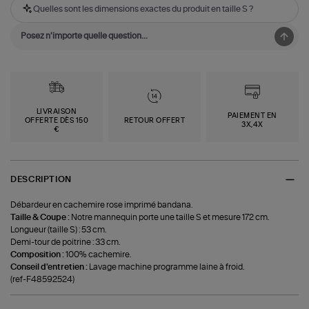
Quelles sont les dimensions exactes du produit en taille S ?
LIVRAISON
PAIEMENT EN
OFFERTE DÈS 150
RETOUR OFFERT
3X,4X
€
DESCRIPTION
Débardeur en cachemire rose imprimé bandana.
Taille & Coupe :
Notre mannequin porte une taille S et mesure 172 cm.
Longueur (taille S) : 53 cm.
Demi-tour de poitrine : 33 cm.
Composition :
100% cachemire.
Conseil d'entretien :
Lavage machine programme laine à froid.
(ref-F48592524)