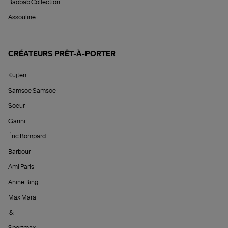
Baobab Collection
Assouline
CRÉATEURS PRÊT-À-PORTER
Kujten
Samsoe Samsoe
Soeur
Ganni
Éric Bompard
Barbour
Ami Paris
Anine Bing
Max Mara
&