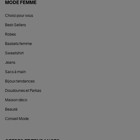
MODE FEMME
Choisi pour vous
Best-Sellers
Robes
Baskets femme
Sweatshirt
Jeans
Sacs à main
Bijoux tendances
Doudounes et Parkas
Maison déco
Beauté
Conseil Mode