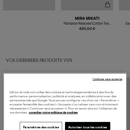
MIRA MIKATI
Pantalon Relaxed Cotton Twill
Sa
With Flower Belt Natural
495,00 €
VOS DERNIERS PRODUITS VUS
Continuer sans accepter
lulli-sur-la-toile.com utilise des cookies et technologies similaires à des fins de
performance, personnalisation, publicité et analyses, en collaboration avec des
partenaires tels que Google. Vous pouvez configurer vos choix via « Paramétrer »,
accepter l’ensemble des cookies (« J’accepte ») ou refuser ceux non strictement
nécessaires (« Continuer sans accepter »). Pour en savoir plus sur l’utilisation de
vos données,
consulter notre politique de cookies
Paramètres des cookies
Autoriser tous les cookies