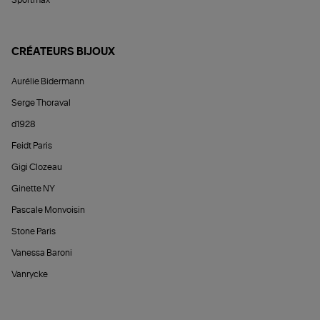
Sportmax
CRÉATEURS BIJOUX
Aurélie Bidermann
Serge Thoraval
d1928
Feidt Paris
Gigi Clozeau
Ginette NY
Pascale Monvoisin
Stone Paris
Vanessa Baroni
Vanrycke