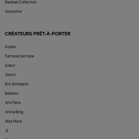
Baobab Collection
Assouline
CRÉATEURS PRÊT-À-PORTER
Kujten
Samsoe Samsoe
Soeur
Ganni
Éric Bompard
Barbour
Ami Paris
Anine Bing
Max Mara
&