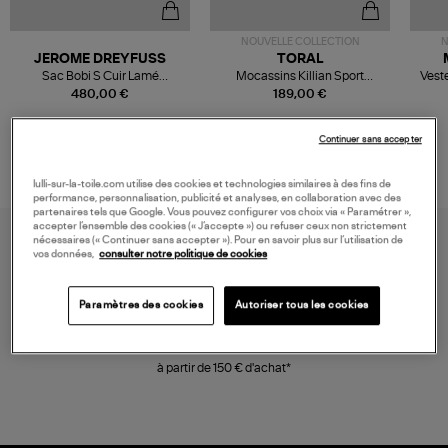
NOUVELLE COLLECTION
N
JEROME DREYFUSS
TORAL
Sac Bobi S Cuir Lamé
Mocassins Killian Sport
Veste
Champagne
Mousse
480,00 €
189,00 €
Continuer sans accepter
lulli-sur-la-toile.com utilise des cookies et technologies similaires à des fins de
performance, personnalisation, publicité et analyses, en collaboration avec des
partenaires tels que Google. Vous pouvez configurer vos choix via « Paramétrer »,
accepter l’ensemble des cookies (« J’accepte ») ou refuser ceux non strictement
nécessaires (« Continuer sans accepter »). Pour en savoir plus sur l’utilisation de
vos données,
consulter notre politique de cookies
Paramètres des cookies
Autoriser tous les cookies
LIVRAISON GRATUITE
à partir de 150 € d'achat*