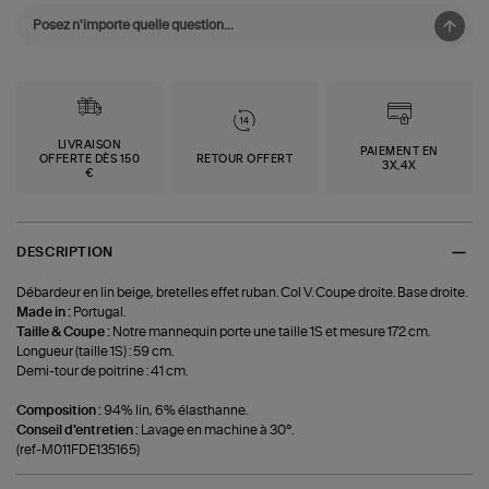
LIVRAISON
PAIEMENT EN
OFFERTE DÈS 150
RETOUR OFFERT
3X,4X
€
DESCRIPTION
Débardeur en lin beige, bretelles effet ruban. Col V. Coupe droite. Base droite.
Made in :
Portugal.
Taille & Coupe :
Notre mannequin porte une taille 1S et mesure 172 cm.
Longueur (taille 1S) : 59 cm.
Demi-tour de poitrine : 41 cm.
Composition :
94% lin, 6% élasthanne.
Conseil d'entretien :
Lavage en machine à 30°.
(ref-M011FDE135165)