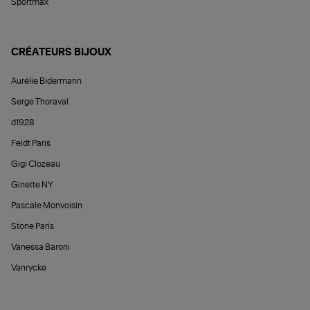
Sportmax
CRÉATEURS BIJOUX
Aurélie Bidermann
Serge Thoraval
d1928
Feidt Paris
Gigi Clozeau
Ginette NY
Pascale Monvoisin
Stone Paris
Vanessa Baroni
Vanrycke