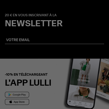
20 € EN VOUS INSCRIVANT À LA
NEWSLETTER
-10% EN TÉLÉCHARGEANT
L'APP LULLI