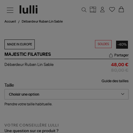
Aller au contenu principal
Accueil
Débardeur Ruban Lin Sable
SOLDES
-40%
MADE IN EUROPE
MAJESTIC FILATURES
Partager
Débardeur
Débardeur Ruban Lin Sable
48,00 €
Ruban
80,00 €
Lin
Sable
Guide des tailles
Taille
Prendre votre taille habituelle.
VOTRE CONSEILLÈRE LULLI
Une question sur ce produit ?