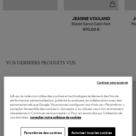
JEANNE VOULAND
J
Blazer Kenzo Satin Noir
Pa
470,00 €
VOS DERNIERS PRODUITS VUS
Continuer sans accepter
lulli-sur-la-toile.com utilise des cookies et technologies similaires à des fins de
performance, personnalisation, publicité et analyses, en collaboration avec des
partenaires tels que Google. Vous pouvez configurer vos choix via « Paramétrer »,
accepter l’ensemble des cookies (« J’accepte ») ou refuser ceux non strictement
nécessaires (« Continuer sans accepter »). Pour en savoir plus sur l’utilisation de
vos données,
consulter notre politique de cookies
Paramètres des cookies
Autoriser tous les cookies