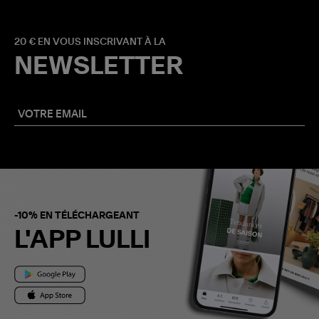
20 € EN VOUS INSCRIVANT À LA
NEWSLETTER
-10% EN TÉLÉCHARGEANT
L'APP LULLI