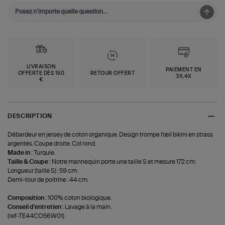
LIVRAISON
PAIEMENT EN
OFFERTE DÈS 150
RETOUR OFFERT
3X,4X
€
DESCRIPTION
Débardeur en jersey de coton organique. Design trompe l'œil bikini en strass
argentés. Coupe droite. Col rond.
Made in :
Turquie.
Taille & Coupe :
Notre mannequin porte une taille S et mesure 172 cm.
Longueur (taille S) : 59 cm.
Demi-tour de poitrine : 44 cm.
Composition :
100% coton biologique.
Conseil d'entretien :
Lavage à la main.
(ref-TE44CO56W01)