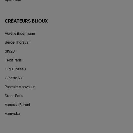
CRÉATEURS BIJOUX
Aurélie Bidermann
Serge Thoraval
d1928
Feidt Paris
Gigi Clozeau
Ginette NY
Pascale Monvoisin
Stone Paris
Vanessa Baroni
Vanrycke