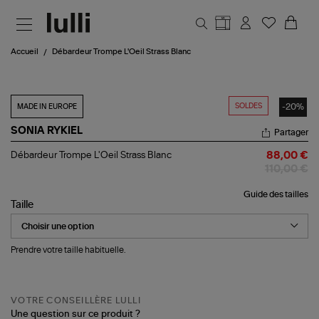
Aller au contenu principal
Accueil
Débardeur Trompe L'Oeil Strass Blanc
SOLDES
-20%
MADE IN EUROPE
SONIA RYKIEL
Partager
Débardeur
Débardeur Trompe L'Oeil Strass Blanc
88,00 €
Trompe
110,00 €
L'Oeil
Strass
Guide des tailles
Blanc
Taille
Prendre votre taille habituelle.
VOTRE CONSEILLÈRE LULLI
Une question sur ce produit ?