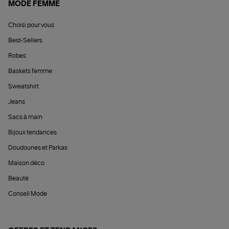
MODE FEMME
Choisi pour vous
Best-Sellers
Robes
Baskets femme
Sweatshirt
Jeans
Sacs à main
Bijoux tendances
Doudounes et Parkas
Maison déco
Beauté
Conseil Mode