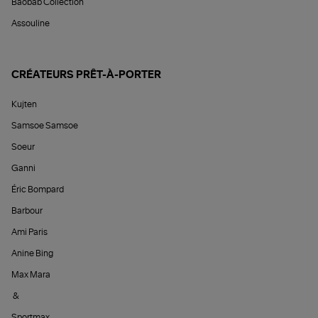
Baobab Collection
Assouline
CRÉATEURS PRÊT-À-PORTER
Kujten
Samsoe Samsoe
Soeur
Ganni
Éric Bompard
Barbour
Ami Paris
Anine Bing
Max Mara
&
Sportmax