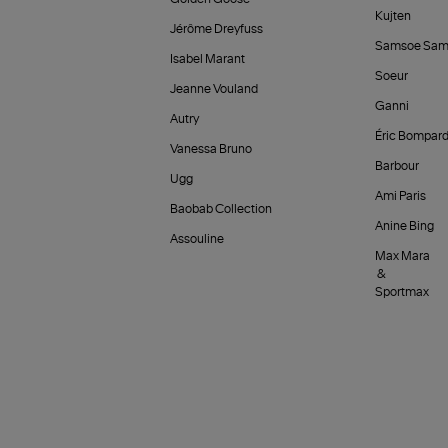
Kujten
Jérôme Dreyfuss
Samsoe Sam
Isabel Marant
Soeur
Jeanne Vouland
Ganni
Autry
Éric Bompar
Vanessa Bruno
Barbour
Ugg
Ami Paris
Baobab Collection
Anine Bing
Assouline
Max Mara
&
Sportmax