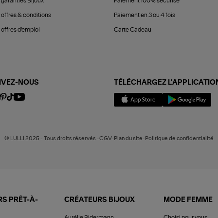
 garanties Bijoux
Paiement 100% sécurisé
 offres & conditions
Paiement en 3 ou 4 fois
offres d'emploi
Carte Cadeau
IVEZ-NOUS
TÉLÉCHARGEZ L'APPLICATIO
© LULLI 2025 - Tous droits réservés -CGV-Plan du site-Politique de confidentialité
S PRÊT-À-
CRÉATEURS BIJOUX
MODE FEMME
Aurélie Bidermann
Choisi pour vous