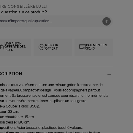
RE CONSEILLÈRE LULLI
 question sur ce produit ?
LIVRAISON
RETOUR
PAIEMENT EN
OFFERTE DÈS
OFFERT
3X,4X
150 €
SCRIPTION
oissez tous vos vêtements en une minute grâce à ce steamer de
ge à vapeur. Compact et design il vous accompagnera partout
lement. Sa brosse en acier est conçue pour répartir uniformément la
ur sur votre vêtement et lisser les plis en un seul geste.
le & Coupe :
Poids : 850 g.
eur : 33 cm.
ue chauffante : 15 cm.
on tressé : 180 cm.
position :
Acier brossé, et plastique touché velours.
eil d'entretien :
Votre produit est garanti 1 an à partir de la date