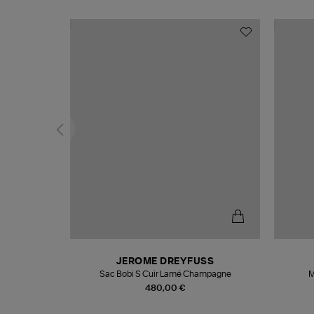
N
JEROME DREYFUSS
te
Sac Bobi S Cuir Lamé Champagne
M
480,00 €