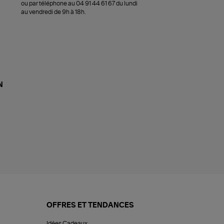
ou par téléphone au 04 91 44 61 67 du lundi
au vendredi de 9h à 18h.
N
OFFRES ET TENDANCES
Idées Cadeaux