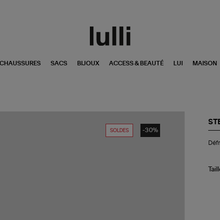
CHAUSSURES
SACS
BIJOUX
ACCESS & BEAUTÉ
LUI
MAISON
ST
-30%
SOLDES
Déf
Défr
Va
Cir
N°
Noi
Tail