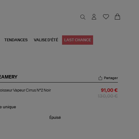
TENDANCES
VALISE D'ÉTÉ
LAST CHANCE
EAMERY
Partager
roisseur
oisseur Vapeur Cirrus N°2 Noir
91,00 €
peur
rus
130,00 €
2
r
le
unique
Épuisé