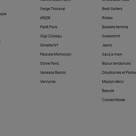
Serge Thoraval
Best-Sellers
soe
d1928
Robes
Feidt Paris
Baskets femme
Gigi Clozeau
Sweatshirt
d
Ginette NY
Jeans
Pascale Monvoisin
Sacs à main
Stone Paris
Bijoux tendances
Vanessa Baroni
Doudounes et Parka
Vanrycke
Maison déco
Beauté
Conseil Mode