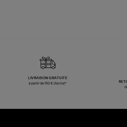
LIVRAISON GRATUITE
RET
à partir de 150 € d'achat*
d