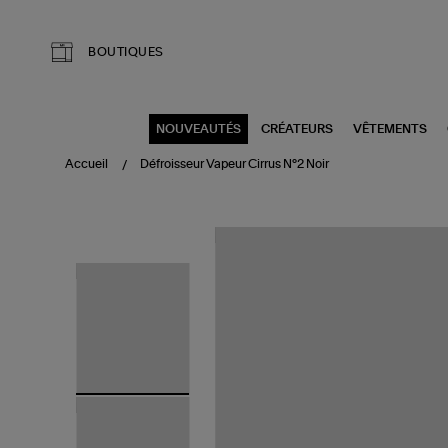
Aller au contenu principal
BOUTIQUES
NOUVEAUTÉS
CRÉATEURS
VÊTEMENTS
Accueil
Défroisseur Vapeur Cirrus N°2 Noir