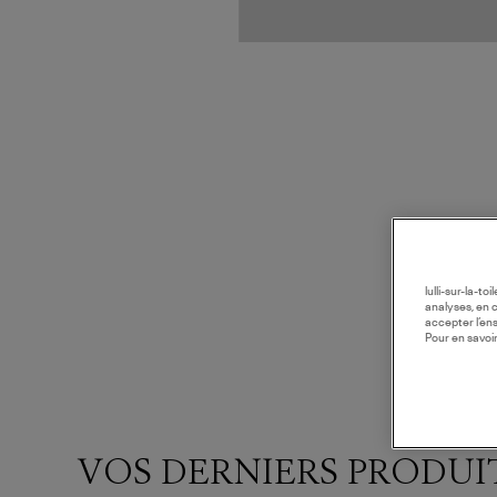
lulli-sur-la-t
analyses, en 
accepter l’en
Pour en savoir
VOS DERNIERS PRODUI