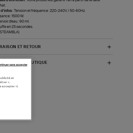
hat.
 d'infos :
Tension et fréquence : 220-240V / 50-60Hz.
sance : 1500 W.
rvoir d'eau : 90 ml.
ffe en 25 secondes.
f-STEAMBLA)
VRAISON ET RETOUR
SPONIBILITÉ BOUTIQUE
ntinuer sans accepter
ublicité et
étrer »,
s accepter »).