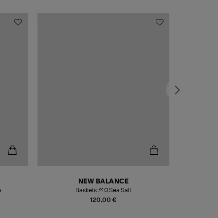
NEW BALANCE
e
Baskets 740 Sea Salt
Veste
120,00 €