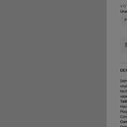
VOT
Une
DE
Défr
voya
faci
vape
Tail
Haut
Plaq
Cord
Com
Cons