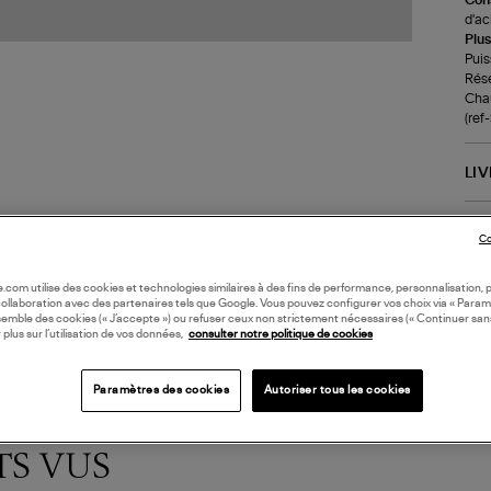
d'ac
Plus
Puis
Rése
Chau
(re
LI
DI
Co
oile.com utilise des cookies et technologies similaires à des fins de performance, personnalisation, p
collaboration avec des partenaires tels que Google. Vous pouvez configurer vos choix via « Param
semble des cookies (« J’accepte ») ou refuser ceux non strictement nécessaires (« Continuer san
 plus sur l’utilisation de vos données,
consulter notre politique de cookies
Paramètres des cookies
Autoriser tous les cookies
TS VUS