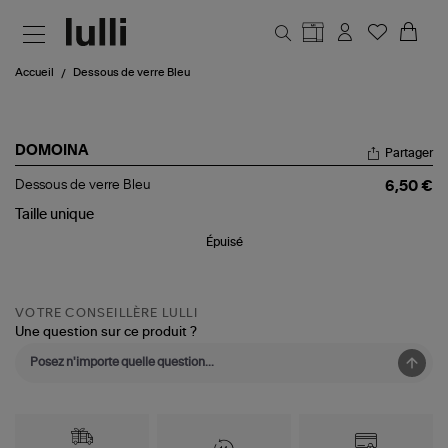
Aller au contenu principal
Accueil
Dessous de verre Bleu
DOMOINA
Partager
Dessous
Dessous de verre Bleu
6,50 €
de
verre
Taille
unique
Bleu
Épuisé
VOTRE CONSEILLÈRE LULLI
Une question sur ce produit ?