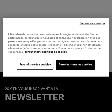
Continuer sans accepter
lulli-sur-la-toile.com utilise des cookies et technologies similaires à des fins de
performance, personnalisation, publicité et analyses, en collaboration avec des
partenaires tels que Google. Vous pouvez configurer vos choix via « Paramétrer »,
accepter l’ensemble des cookies (« J’accepte ») ou refuser ceux non strictement
LIVRAISON GRATUITE
nécessaires (« Continuer sans accepter »). Pour en savoir plus sur l’utilisation de
vos données,
consulter notre politique de cookies
à partir de 150 € d'achat*
Paramètres des cookies
Autoriser tous les cookies
20 € EN VOUS INSCRIVANT À LA
NEWSLETTER