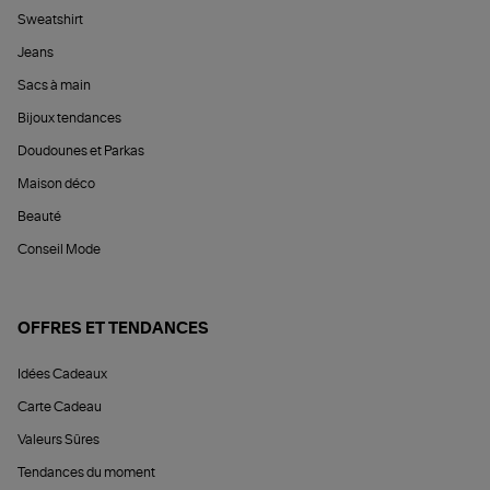
Sweatshirt
Jeans
Sacs à main
Bijoux tendances
Doudounes et Parkas
Maison déco
Beauté
Conseil Mode
OFFRES ET TENDANCES
Idées Cadeaux
Carte Cadeau
Valeurs Sûres
Tendances du moment