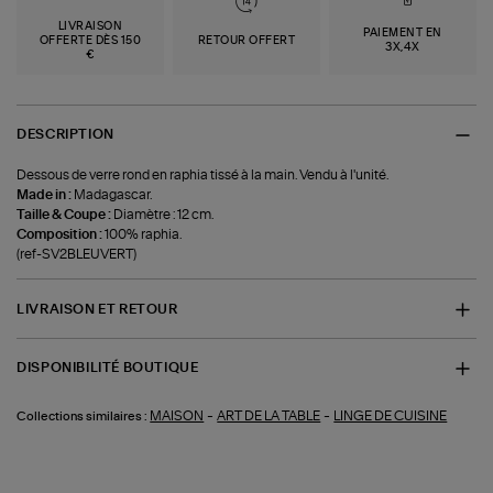
LIVRAISON
PAIEMENT EN
OFFERTE DÈS 150
RETOUR OFFERT
3X,4X
€
DESCRIPTION
Dessous de verre rond en raphia tissé à la main. Vendu à l'unité.
Made in :
Madagascar.
Taille & Coupe :
Diamètre : 12 cm.
Composition :
100% raphia.
(ref-SV2BLEUVERT)
LIVRAISON ET RETOUR
DISPONIBILITÉ BOUTIQUE
-
-
MAISON
ART DE LA TABLE
LINGE DE CUISINE
Collections similaires :