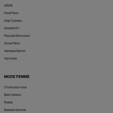
d1928
Feidt Paris
Gigi Clozeau
Ginette NY
Pascale Monvoisin
Stone Paris
Vanessa Baroni
Vanrycke
MODE FEMME
Choisi pour vous
Best-Sellers
Robes
Baskets femme