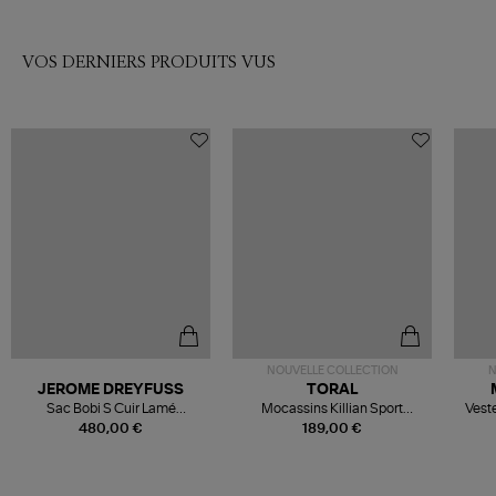
VOS DERNIERS PRODUITS VUS
NOUVELLE COLLECTION
N
JEROME DREYFUSS
TORAL
Sac Bobi S Cuir Lamé
Mocassins Killian Sport
Veste
Champagne
Mousse
480,00 €
189,00 €