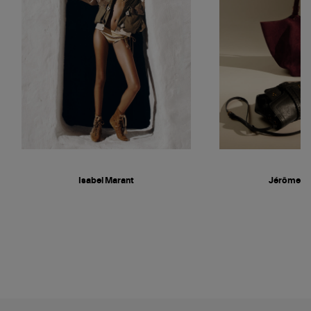
Isabel Marant
Jérôme D