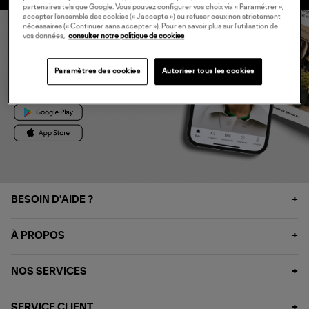
partenaires tels que Google. Vous pouvez configurer vos choix via « Paramétrer »,
accepter l’ensemble des cookies (« J’accepte ») ou refuser ceux non strictement
nécessaires (« Continuer sans accepter »). Pour en savoir plus sur l’utilisation de
vos données,
consulter notre politique de cookies
-10% EN TÉLÉCHARGEANT
Paramètres des cookies
Autoriser tous les cookies
L'APP LULLI
BESOIN D'AIDE ?
À PROPOS
NOS SERVICES
SERVICE CLIENT