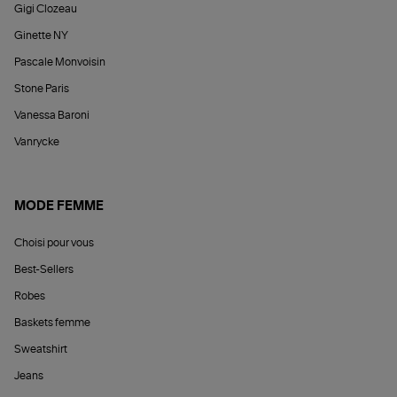
Gigi Clozeau
Ginette NY
Pascale Monvoisin
Stone Paris
Vanessa Baroni
Vanrycke
MODE FEMME
Choisi pour vous
Best-Sellers
Robes
Baskets femme
Sweatshirt
Jeans