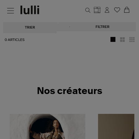
Aller au contenu principal
Accueil
SAV
FILTRER
TRIER
0 ARTICLES
Nos créateurs