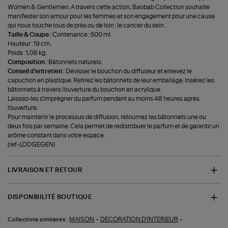
Women & Gentlemen. A travers cette action, Baobab Collection souhaite
manifester son amour pour les femmes et son engagement pour une cause
qui nous touche tous de près ou de loin : le cancer du sein.
Taille & Coupe :
Contenance : 500 ml.
Hauteur : 19 cm.
Poids : 1,06 kg.
Composition :
Bâtonnets naturels.
Conseil d'entretien :
Dévisser le bouchon du diffuseur et enlevez le
capuchon en plastique. Retirez les bâtonnets de leur emballage. Insérez les
bâtonnets à travers l'ouverture du bouchon en acrylique.
Laissez-les s'imprégner du parfum pendant au moins 48 heures après
l'ouverture.
Pour maintenir le processus de diffusion, retournez les bâtonnets une ou
deux fois par semaine. Cela permet de redistribuer le parfum et de garantir un
arôme constant dans votre espace.
(ref-LODGEGEN)
LIVRAISON ET RETOUR
DISPONIBILITÉ BOUTIQUE
-
-
MAISON
DECORATION D'INTERIEUR
Collections similaires :