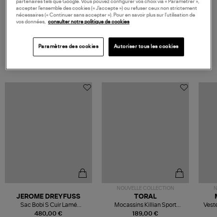
125,00 €
partenaires tels que Google. Vous pouvez configurer vos choix via « Paramétrer »,
accepter l’ensemble des cookies (« J’accepte ») ou refuser ceux non strictement
nécessaires (« Continuer sans accepter »). Pour en savoir plus sur l’utilisation de
vos données,
consulter notre politique de cookies
Paramètres des cookies
Autoriser tous les cookies
VOS DERNIERS PRODUITS VUS
NOUVELLE COLLECTION
N
JEROME DREYFUSS
TORAL
Sac Bobi S Cuir Lamé
Mocassins Killian Sport
Veste
Champagne
Mousse
480,00 €
189,00 €