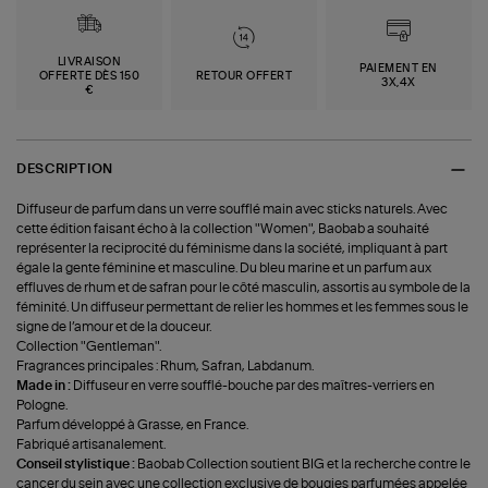
LIVRAISON
PAIEMENT EN
OFFERTE DÈS 150
RETOUR OFFERT
3X,4X
€
DESCRIPTION
Diffuseur de parfum dans un verre soufflé main avec sticks naturels. Avec
cette édition faisant écho à la collection "Women", Baobab a souhaité
représenter la reciprocité du féminisme dans la société, impliquant à part
égale la gente féminine et masculine. Du bleu marine et un parfum aux
effluves de rhum et de safran pour le côté masculin, assortis au symbole de la
féminité. Un diffuseur permettant de relier les hommes et les femmes sous le
signe de l’amour et de la douceur.
Collection "Gentleman".
Fragrances principales : Rhum, Safran, Labdanum.
Made in :
Diffuseur en verre soufflé-bouche par des maîtres-verriers en
Pologne.
Parfum développé à Grasse, en France.
Fabriqué artisanalement.
Conseil stylistique :
Baobab Collection soutient BIG et la recherche contre le
cancer du sein avec une collection exclusive de bougies parfumées appelée