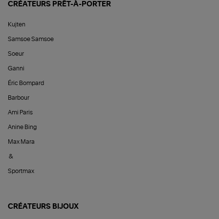
CRÉATEURS PRÊT-À-PORTER
Kujten
Samsoe Samsoe
Soeur
Ganni
Éric Bompard
Barbour
Ami Paris
Anine Bing
Max Mara
&
Sportmax
CRÉATEURS BIJOUX