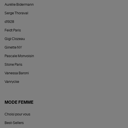
Aurélie Bidermann
Serge Thoraval
d1928
Feidt Paris
Gigi Clozeau
Ginette NY
Pascale Monvoisin
Stone Paris
Vanessa Baroni
Vanrycke
MODE FEMME
Choisi pour vous
Best-Sellers