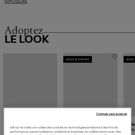
DIFFUSEURS
Adoptez
LE LOOK
MADE IN EUROPE
MADE 
Continuer sans accepter
BAOBAB COLLECTION
BA
lulli-sur-la-toile.com utilise des cookies et technologies similaires à des fins de
Gift Box My First Baobab
Bo
performance, personnalisation, publicité et analyses, en collaboration avec des
Gentlemen