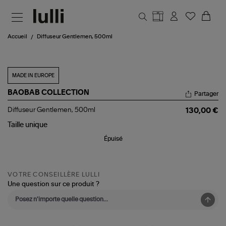
Aller au contenu principal
Accueil
Diffuseur Gentlemen, 500ml
MADE IN EUROPE
BAOBAB COLLECTION
Partager
Diffuseur
Diffuseur Gentlemen, 500ml
130,00 €
Gentlemen,
500ml
Taille
unique
Épuisé
VOTRE CONSEILLÈRE LULLI
Une question sur ce produit ?