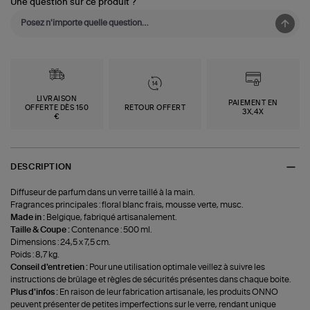
Une question sur ce produit ?
LIVRAISON
PAIEMENT EN
OFFERTE DÈS 150
RETOUR OFFERT
3X,4X
€
DESCRIPTION
Diffuseur de parfum dans un verre taillé à la main.
Fragrances principales : floral blanc frais, mousse verte, musc.
Made in :
Belgique, fabriqué artisanalement.
Taille & Coupe :
Contenance : 500 ml.
Dimensions : 24,5 x 7,5 cm.
Poids : 8,7 kg.
Conseil d'entretien :
Pour une utilisation optimale veillez à suivre les
instructions de brûlage et règles de sécurités présentes dans chaque boite.
Plus d'infos :
En raison de leur fabrication artisanale, les produits ONNO
peuvent présenter de petites imperfections sur le verre, rendant unique