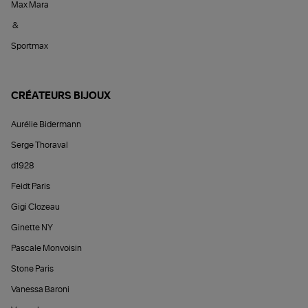
Max Mara
&
Sportmax
CRÉATEURS BIJOUX
Aurélie Bidermann
Serge Thoraval
d1928
Feidt Paris
Gigi Clozeau
Ginette NY
Pascale Monvoisin
Stone Paris
Vanessa Baroni