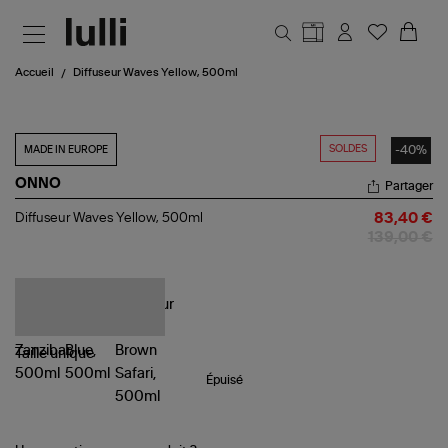
Aller au contenu principal
Accueil
Diffuseur Waves Yellow, 500ml
SOLDES
-40%
MADE IN EUROPE
ONNO
Partager
Diffuseur
Diffuseur Waves Yellow, 500ml
83,40 €
Waves
139,00 €
Yellow,
500ml
Taille
unique
Épuisé