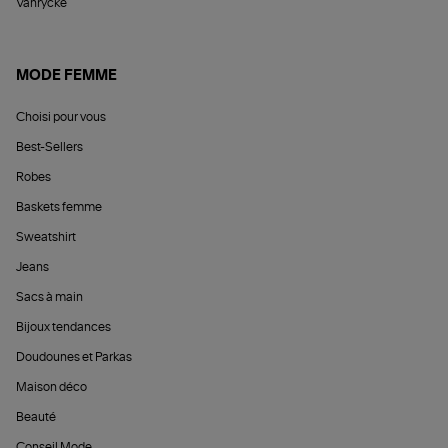
Vanrycke
MODE FEMME
Choisi pour vous
Best-Sellers
Robes
Baskets femme
Sweatshirt
Jeans
Sacs à main
Bijoux tendances
Doudounes et Parkas
Maison déco
Beauté
Conseil Mode