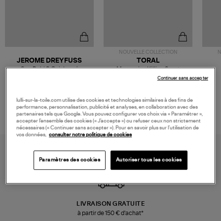
NOUVELLE COLLECTION
N
JEROME DREYFUSS
TORAL
Sac Bobi S Cuir Lamé
Mocassins Killian Sport
Champagne
Mousse
480,00 €
189,00 €
Continuer sans accepter
lulli-sur-la-toile.com utilise des cookies et technologies similaires à des fins de
performance, personnalisation, publicité et analyses, en collaboration avec des
partenaires tels que Google. Vous pouvez configurer vos choix via « Paramétrer »,
accepter l’ensemble des cookies (« J’accepte ») ou refuser ceux non strictement
nécessaires (« Continuer sans accepter »). Pour en savoir plus sur l’utilisation de
vos données,
consulter notre politique de cookies
Paramètres des cookies
Autoriser tous les cookies
LIVRAISON GRATUITE
à partir de 150 € d'achat*