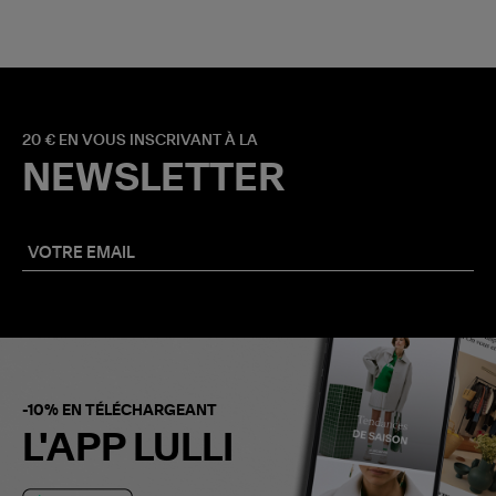
20 € EN VOUS INSCRIVANT À LA
NEWSLETTER
-10% EN TÉLÉCHARGEANT
L'APP LULLI