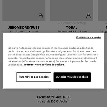
NOUVELLE COLLECTION
N
JEROME DREYFUSS
TORAL
Sac Bobi S Cuir Lamé
Mocassins Killian Sport
Veste
Champagne
Mousse
480,00 €
189,00 €
Continuer sans accepter
lulli-sur-la-toile.com utilise des cookies et technologies similaires à des fins de
performance, personnalisation, publicité et analyses, en collaboration avec des
partenaires tels que Google. Vous pouvez configurer vos choix via « Paramétrer »,
accepter l’ensemble des cookies (« J’accepte ») ou refuser ceux non strictement
nécessaires (« Continuer sans accepter »). Pour en savoir plus sur l’utilisation de
vos données,
consulter notre politique de cookies
Paramètres des cookies
Autoriser tous les cookies
LIVRAISON GRATUITE
à partir de 150 € d'achat*