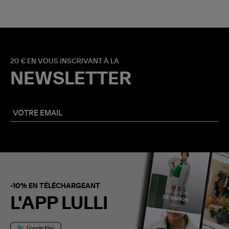
20 € EN VOUS INSCRIVANT À LA
NEWSLETTER
-10% EN TÉLÉCHARGEANT
L'APP LULLI