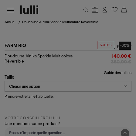
Aller au contenu principal
Accueil
Doudoune Ainika Sparkle Multicolore Réversible
SOLDES
-60%
FARM RIO
Partager
Doudoune
Doudoune Ainika Sparkle Multicolore
140,00 €
Ainika
Réversible
350,00 €
Sparkle
Multicolore
Guide des tailles
Réversible
Taille
Prendre votre taille habituelle.
VOTRE CONSEILLÈRE LULLI
Une question sur ce produit ?