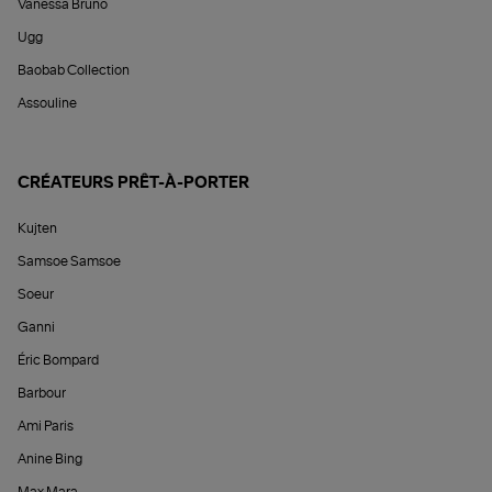
Vanessa Bruno
Ugg
Baobab Collection
Assouline
CRÉATEURS PRÊT-À-PORTER
Kujten
Samsoe Samsoe
Soeur
Ganni
Éric Bompard
Barbour
Ami Paris
Anine Bing
Max Mara