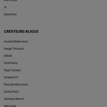
&
Sportmax
CRÉATEURS BIJOUX
Aurélie Bidermann
Serge Thoraval
d1928
Feidt Paris
Gigi Clozeau
Ginette NY
Pascale Monvoisin
Stone Paris
Vanessa Baroni
Vanrycke