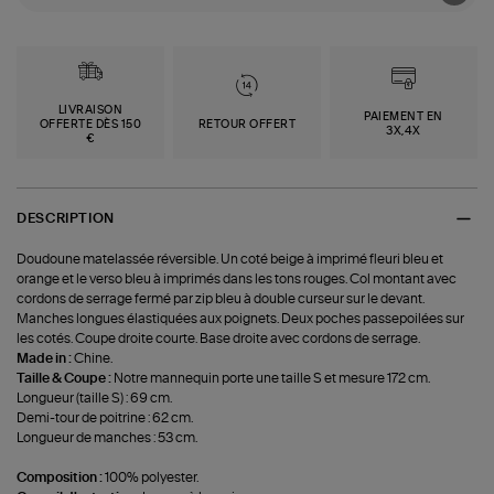
LIVRAISON
PAIEMENT EN
OFFERTE DÈS 150
RETOUR OFFERT
3X,4X
€
DESCRIPTION
Doudoune matelassée réversible. Un coté beige à imprimé fleuri bleu et
orange et le verso bleu à imprimés dans les tons rouges. Col montant avec
cordons de serrage fermé par zip bleu à double curseur sur le devant.
Manches longues élastiquées aux poignets. Deux poches passepoilées sur
les cotés. Coupe droite courte. Base droite avec cordons de serrage.
Made in :
Chine.
Taille & Coupe :
Notre mannequin porte une taille S et mesure 172 cm.
Longueur (taille S) : 69 cm.
Demi-tour de poitrine : 62 cm.
Longueur de manches : 53 cm.
Composition :
100% polyester.