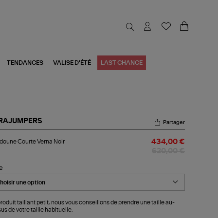
TENDANCES
VALISE D'ÉTÉ
LAST CHANCE
RAJUMPERS
Partager
udoune
oune Courte Verna Noir
434,00 €
urte
rna
620,00 €
r
le
roduit taillant petit, nous vous conseillons de prendre une taille au-
us de votre taille habituelle.