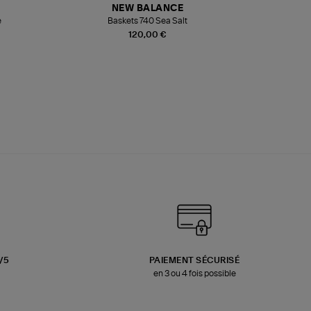
NEW BALANCE
e
Baskets 740 Sea Salt
Veste
120,00 €
3/5
PAIEMENT SÉCURISÉ
en 3 ou 4 fois possible