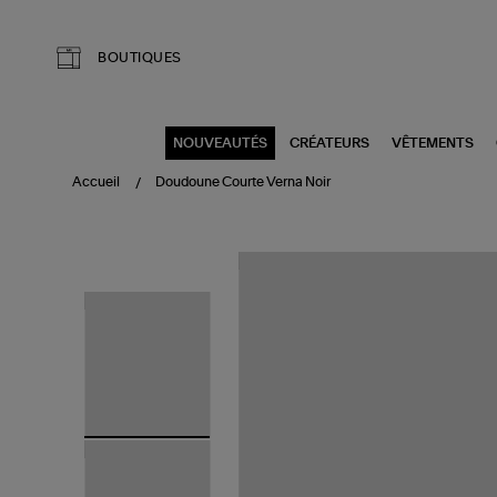
Aller au contenu principal
BOUTIQUES
NOUVEAUTÉS
CRÉATEURS
VÊTEMENTS
Accueil
Doudoune Courte Verna Noir