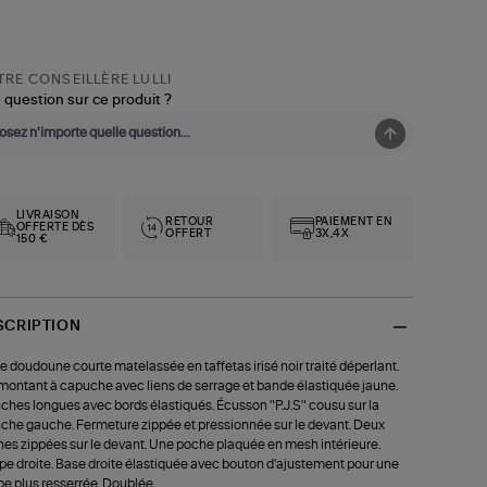
RE CONSEILLÈRE LULLI
 question sur ce produit ?
LIVRAISON
RETOUR
PAIEMENT EN
OFFERTE DÈS
OFFERT
3X,4X
150 €
SCRIPTION
e doudoune courte matelassée en taffetas irisé noir traité déperlant.
montant à capuche avec liens de serrage et bande élastiquée jaune.
hes longues avec bords élastiqués. Écusson "P.J.S" cousu sur la
he gauche. Fermeture zippée et pressionnée sur le devant. Deux
es zippées sur le devant. Une poche plaquée en mesh intérieure.
e droite. Base droite élastiquée avec bouton d'ajustement pour une
e plus resserrée. Doublée.