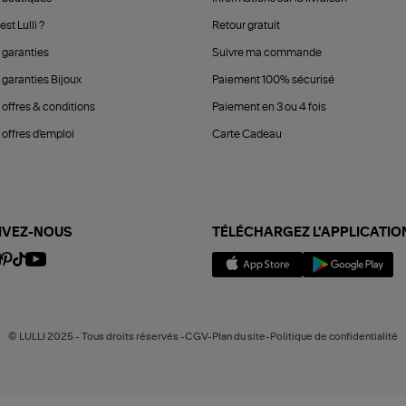
est Lulli ?
Retour gratuit
 garanties
Suivre ma commande
 garanties Bijoux
Paiement 100% sécurisé
 offres & conditions
Paiement en 3 ou 4 fois
offres d'emploi
Carte Cadeau
IVEZ-NOUS
TÉLÉCHARGEZ L'APPLICATIO
© LULLI 2025 - Tous droits réservés -CGV-Plan du site-Politique de confidentialité