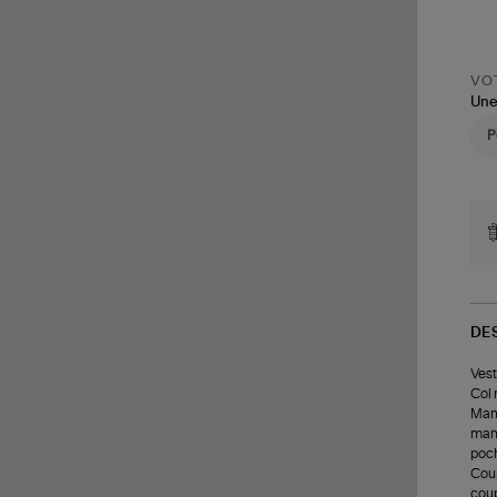
VOT
Une
DE
Vest
Col 
Manc
manc
poch
Coup
coup