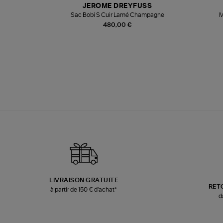
JEROME DREYFUSS
te
Sac Bobi S Cuir Lamé Champagne
M
480,00 €
LIVRAISON GRATUITE
RET
à partir de 150 € d'achat*
d