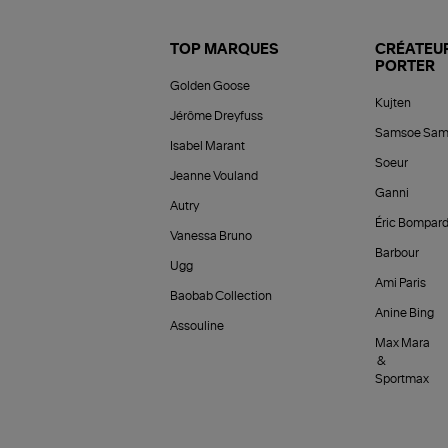
TOP MARQUES
CRÉATEUR
PORTER
Golden Goose
Kujten
Jérôme Dreyfuss
Samsoe Sam
Isabel Marant
Soeur
Jeanne Vouland
Ganni
Autry
Éric Bompar
Vanessa Bruno
Barbour
Ugg
Ami Paris
Baobab Collection
Anine Bing
Assouline
Max Mara
&
Sportmax