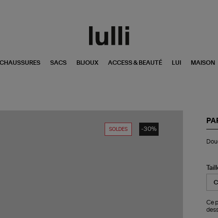
CHAUSSURES
SACS
BIJOUX
ACCESS & BEAUTÉ
LUI
MAISON
PA
-30%
SOLDES
Do
Doud
Co
Ve
Noi
Tail
Ce p
dess