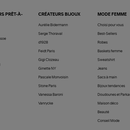
S PRÊT-À-
CRÉATEURS BIJOUX
MODE FEMME
Aurélie Bidermann
Choisi pour vous
Serge Thoraval
Best-Sellers
soe
d1928
Robes
Feidt Paris
Baskets femme
Gigi Clozeau
Sweatshirt
d
Ginette NY
Jeans
Pascale Monvoisin
Sacs à main
Stone Paris
Bijoux tendances
Vanessa Baroni
Doudounes et Parka
Vanrycke
Maison déco
Beauté
Conseil Mode