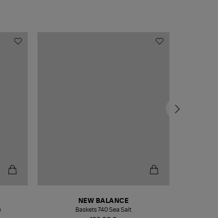
NEW BALANCE
e
Baskets 740 Sea Salt
Veste