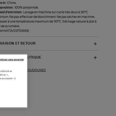
 in :
Chine.
position :
100% polyamide.
eil d'entretien :
Lavage en machine sur cycle très doux à 30°C
mum. Ne pas effectuer de blanchiment. Ne pas sécher en machine.
sser à une température maximum de 110°C. Séchage naturel à plat à
i de la lumière.
f-4HVA73V03710999)
VRAISON ET RETOUR
SPONIBILITÉ BOUTIQUE
ntinuer sans accepter
DOUDOUNES
ections similaires :
ublicité et
étrer »,
s accepter »).