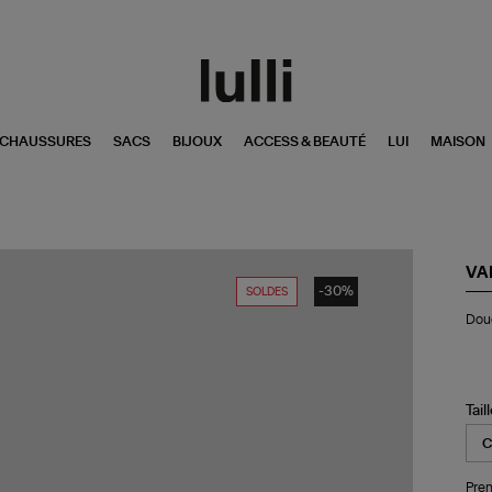
CHAUSSURES
SACS
BIJOUX
ACCESS & BEAUTÉ
LUI
MAISON
VA
-30%
SOLDES
Do
Dou
Do
Noi
Tail
Pren