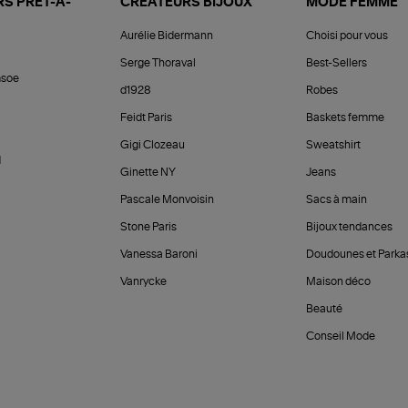
S PRÊT-À-
CRÉATEURS BIJOUX
MODE FEMME
Aurélie Bidermann
Choisi pour vous
Serge Thoraval
Best-Sellers
soe
d1928
Robes
Feidt Paris
Baskets femme
Gigi Clozeau
Sweatshirt
d
Ginette NY
Jeans
Pascale Monvoisin
Sacs à main
Stone Paris
Bijoux tendances
Vanessa Baroni
Doudounes et Parka
Vanrycke
Maison déco
Beauté
Conseil Mode