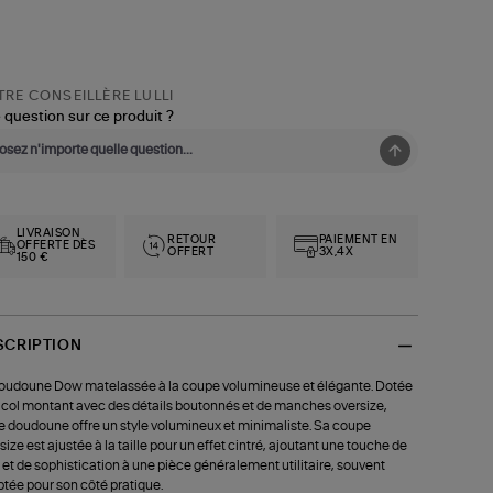
RE CONSEILLÈRE LULLI
 question sur ce produit ?
LIVRAISON
RETOUR
PAIEMENT EN
OFFERTE DÈS
OFFERT
3X,4X
150 €
SCRIPTION
oudoune Dow matelassée à la coupe volumineuse et élégante. Dotée
 col montant avec des détails boutonnés et de manches oversize,
e doudoune offre un style volumineux et minimaliste. Sa coupe
size est ajustée à la taille pour un effet cintré, ajoutant une touche de
 et de sophistication à une pièce généralement utilitaire, souvent
tée pour son côté pratique.