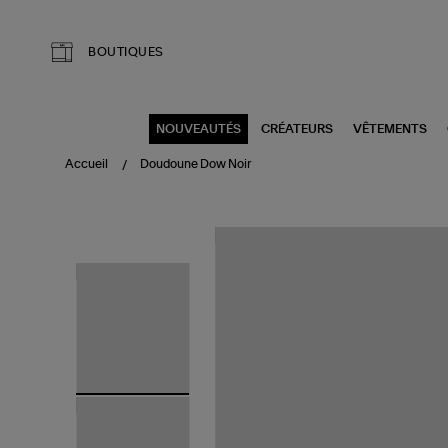
Aller au contenu principal
BOUTIQUES
NOUVEAUTÉS
CRÉATEURS
VÊTEMENTS
Accueil
Doudoune Dow Noir