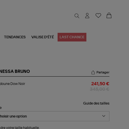
TENDANCES
VALISE D'ÉTÉ
LAST CHANCE
NESSA BRUNO
Partager
udoune
doune Dow Noir
241,50 €
w
r
345,00 €
Guide des tailles
le
dre votre taille habituelle.