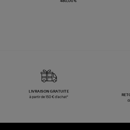
480,00 €
LIVRAISON GRATUITE
RET
à partir de 150 € d'achat*
d