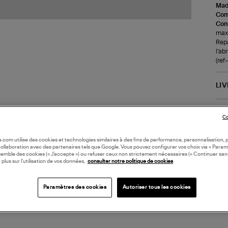
Made
Com
Cons
maxi
Repa
l'abr
(re
LI
DI
Co
Coll
oile.com utilise des cookies et technologies similaires à des fins de performance, personnalisation, p
collaboration avec des partenaires tels que Google. Vous pouvez configurer vos choix via « Param
semble des cookies (« J’accepte ») ou refuser ceux non strictement nécessaires (« Continuer san
 plus sur l’utilisation de vos données,
consulter notre politique de cookies
Paramètres des cookies
Autoriser tous les cookies