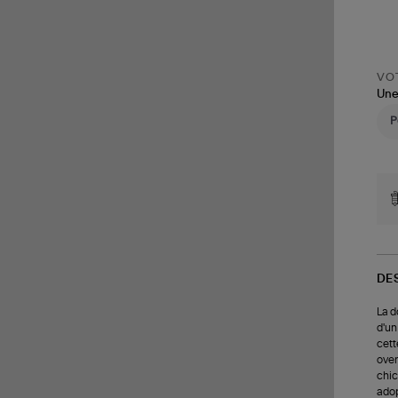
VOT
Une
DE
La d
d'un
cett
over
chic
adop