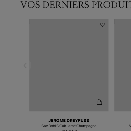
VOS DERNIERS PRODUI
N
JEROME DREYFUSS
te
Sac Bobi S Cuir Lamé Champagne
M