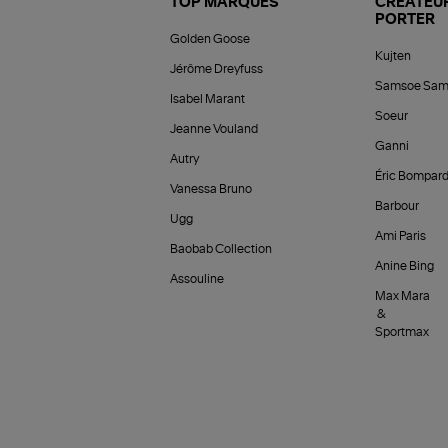
TOP MARQUES
CRÉATEUR
PORTER
Golden Goose
Kujten
Jérôme Dreyfuss
Samsoe Sam
Isabel Marant
Soeur
Jeanne Vouland
Ganni
Autry
Éric Bompar
Vanessa Bruno
Barbour
Ugg
Ami Paris
Baobab Collection
Anine Bing
Assouline
Max Mara
&
Sportmax