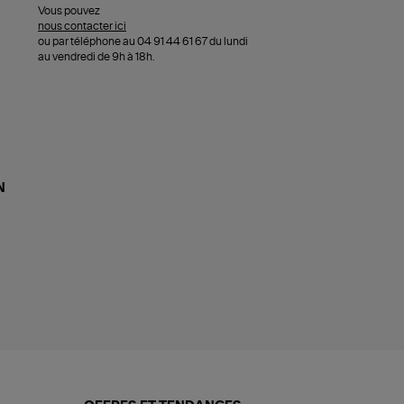
Vous pouvez
nous contacter ici
ou par téléphone au 04 91 44 61 67 du lundi
au vendredi de 9h à 18h.
N