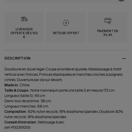
LIVRAISON
PAIEMENT EN
OFFERTE DÈS 150
RETOUR OFFERT
3X,4X
€
DESCRIPTION
Doudoune en duvet léger. Coupe arrondie et ajustée. Matelassage à motif
vertical avec fronces. Fronces élastiquées et manches cloches à poignets
cintrés. Ouverture par zip sur devant.
Made in :
Chine.
Taille & Coupe :
Notre mannequin porte une taille S et mesure 172 cm.
Longueur (taille S) : 65 cm
Demi-tour de poitrine : 38 cm.
Longueur manches : 68 cm.
Composition :
82% nylon recyclé, 18% élasthane/spandex. Doublure: 82%
nylon recyclé, 18% élasthane/spandex.
Conseil d'entretien :
Nettoyage à sec.
(ref-P003111001)