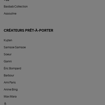
Baobab Collection
Assouline
CRÉATEURS PRÊT-À-PORTER
Kujten
Samsoe Samsoe
Soeur
Ganni
Éric Bompard
Barbour
Ami Paris
Anine Bing
Max Mara
&