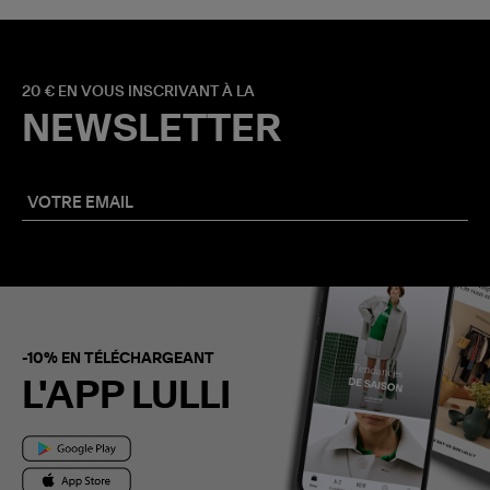
20 € EN VOUS INSCRIVANT À LA
NEWSLETTER
-10% EN TÉLÉCHARGEANT
L'APP LULLI