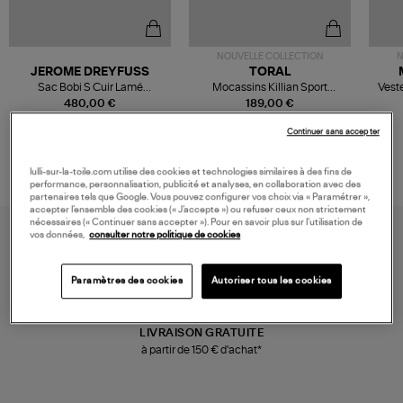
NOUVELLE COLLECTION
N
JEROME DREYFUSS
TORAL
Sac Bobi S Cuir Lamé
Mocassins Killian Sport
Veste
Champagne
Mousse
480,00 €
189,00 €
Continuer sans accepter
lulli-sur-la-toile.com utilise des cookies et technologies similaires à des fins de
performance, personnalisation, publicité et analyses, en collaboration avec des
partenaires tels que Google. Vous pouvez configurer vos choix via « Paramétrer »,
accepter l’ensemble des cookies (« J’accepte ») ou refuser ceux non strictement
nécessaires (« Continuer sans accepter »). Pour en savoir plus sur l’utilisation de
vos données,
consulter notre politique de cookies
Paramètres des cookies
Autoriser tous les cookies
LIVRAISON GRATUITE
à partir de 150 € d'achat*