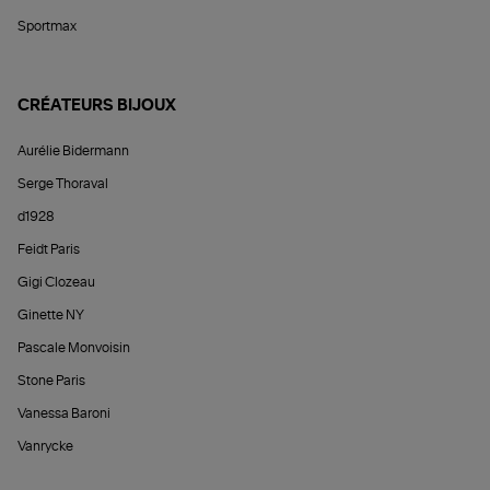
Sportmax
CRÉATEURS BIJOUX
Aurélie Bidermann
Serge Thoraval
d1928
Feidt Paris
Gigi Clozeau
Ginette NY
Pascale Monvoisin
Stone Paris
Vanessa Baroni
Vanrycke