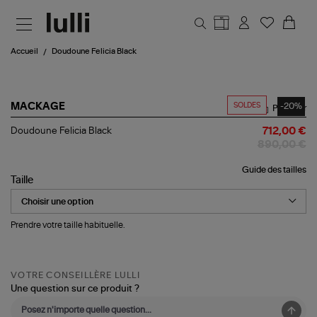
Aller au contenu principal
Accueil
Doudoune Felicia Black
SOLDES
-20%
MACKAGE
Partager
Doudoune
Doudoune Felicia Black
712,00 €
Felicia
890,00 €
Black
Guide des tailles
Taille
Prendre votre taille habituelle.
VOTRE CONSEILLÈRE LULLI
Une question sur ce produit ?