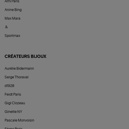
Ami Paris
Anine Bing
Max Mara
&
Sportmax
CRÉATEURS BIJOUX
Aurélie Bidermann
Serge Thoraval
d1928
Feidt Paris
Gigi Clozeau
Ginette NY
Pascale Monvoisin
Stone Paris