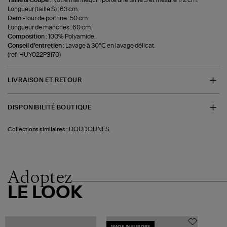
Taille & Coupe :
Notre mannequin porte une taille S et mesure 172 cm.
Longueur (taille S) : 63 cm.
Demi-tour de poitrine : 50 cm.
Longueur de manches : 60 cm.
Composition :
100% Polyamide.
Conseil d'entretien :
Lavage à 30°C en lavage délicat.
(ref-HUY022P3170)
LIVRAISON ET RETOUR
DISPONIBILITÉ BOUTIQUE
DOUDOUNES
Collections similaires :
Adoptez
LE LOOK
MADE IN EUROPE