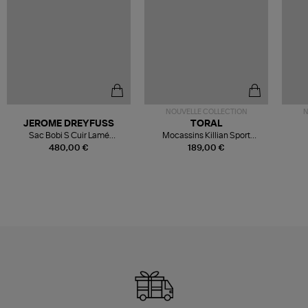
NOUVELLE COLLECTION
N
JEROME DREYFUSS
TORAL
Sac Bobi S Cuir Lamé
Mocassins Killian Sport
Champagne
Mousse
480,00 €
189,00 €