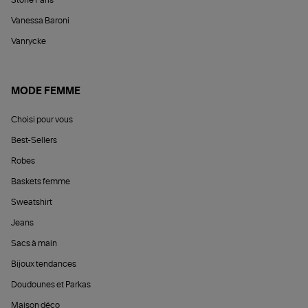
Vanessa Baroni
Vanrycke
MODE FEMME
Choisi pour vous
Best-Sellers
Robes
Baskets femme
Sweatshirt
Jeans
Sacs à main
Bijoux tendances
Doudounes et Parkas
Maison déco