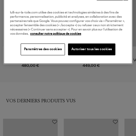
lulli-sur-la-toile.com utilise des cookies et technologies similaires à des fins de
performance, personnalisation, publicité et analyses, en collaboration avec des
partenaires tels que Google. Vous pouvez configurer vos choix via « Paramétrer »,
accepter l’ensemble des cookies (« J’accepte ») ou refuser ceux non strictement
nécessaires (« Continuer sans accepter »). Pour en savoir plus sur l’utilisation de
vos données,
consulter notre politique de cookies
Paramètres des cookies
Autoriser tous les cookies
PYRENEX
MAX MARA
Doudoune Vintage Mythic
Doudoune Greenh Kaki, The
V
Deep Khaki
Cube
480,00 €
449,00 €
VOS DERNIERS PRODUITS VUS