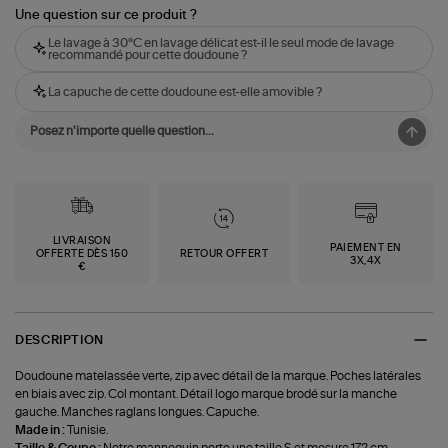
Une question sur ce produit ?
Le lavage à 30°C en lavage délicat est-il le seul mode de lavage
recommandé pour cette doudoune ?
La capuche de cette doudoune est-elle amovible ?
LIVRAISON
PAIEMENT EN
OFFERTE DÈS 150
RETOUR OFFERT
3X,4X
€
DESCRIPTION
Doudoune matelassée verte, zip avec détail de la marque. Poches latérales
en biais avec zip. Col montant. Détail logo marque brodé sur la manche
gauche. Manches raglans longues. Capuche.
Made in :
Tunisie.