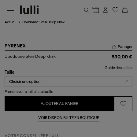
Aller au contenu principal
Accueil
Doudoune Sten Deep Khaki
PYRENEX
Partager
Doudoune
Doudoune Sten Deep Khaki
530,00 €
Sten
Deep
Guide des tailles
Khaki
Taille
Prendre votre taille habituelle.
AJOUTER AU PANIER
VOIR DISPONIBILITÉ EN BOUTIQUE
VOTRE CONSEILLÈRE LULLI