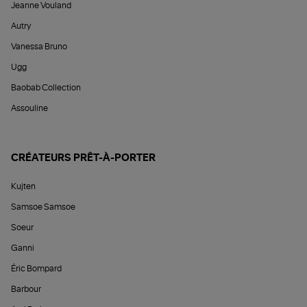
Jeanne Vouland
Autry
Vanessa Bruno
Ugg
Baobab Collection
Assouline
CRÉATEURS PRÊT-À-PORTER
Kujten
Samsoe Samsoe
Soeur
Ganni
Éric Bompard
Barbour