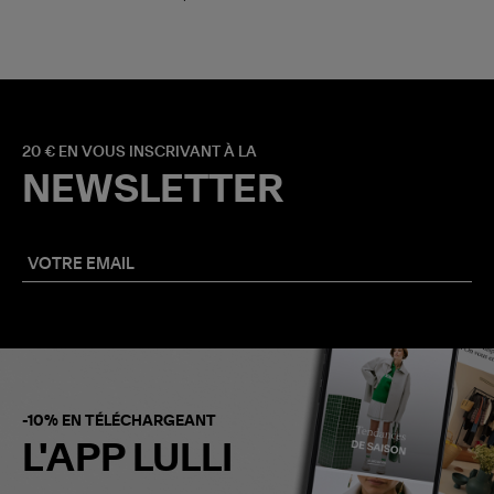
20 € EN VOUS INSCRIVANT À LA
NEWSLETTER
-10% EN TÉLÉCHARGEANT
L'APP LULLI