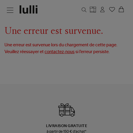
Aller au contenu principal
Une erreur est survenue.
Une erreur est survenue lors du chargement de cette page.
Veuillez réessayer et
contactez-nous
si l’erreur persiste.
LIVRAISON GRATUITE
à partir de 150 € d'achat*