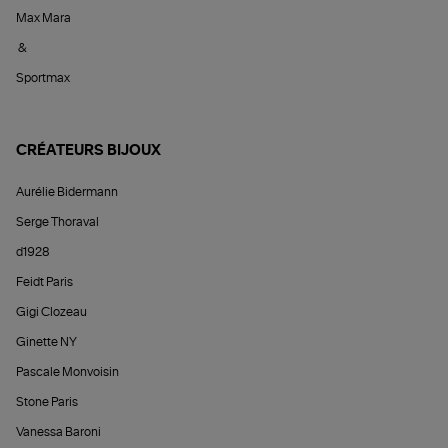
Max Mara
&
Sportmax
CRÉATEURS BIJOUX
Aurélie Bidermann
Serge Thoraval
d1928
Feidt Paris
Gigi Clozeau
Ginette NY
Pascale Monvoisin
Stone Paris
Vanessa Baroni