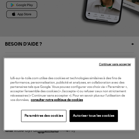
BESOIN D'AIDE ?
À PROPOS
Continuer sans accepter
NOS SERVICES
lulli-sur-la-toile.com utilise des cookies et technologies similaires à des fins de
performance, personnalisation, publicité et analyses, en collaboration avec des
partenaires tels que Google. Vous pouvez configurer vos choix via « Paramétrer »,
accepter l’ensemble des cookies (« J’accepte ») ou refuser ceux non strictement
SERVICE CLIENT
nécessaires (« Continuer sans accepter »). Pour en savoir plus sur l’utilisation de
vos données,
consulter notre politique de cookies
Paramètres des cookies
Autoriser tous les cookies
MODE DE PAIEMENT