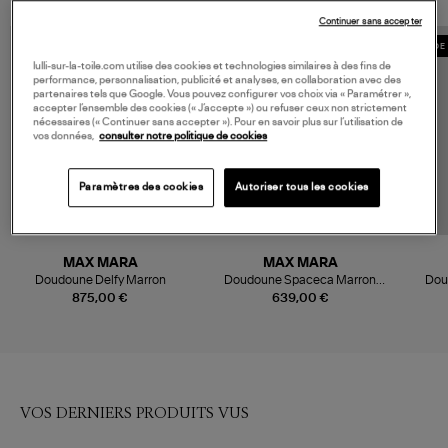
Continuer sans accepter
MADE 
lulli-sur-la-toile.com utilise des cookies et technologies similaires à des fins de
performance, personnalisation, publicité et analyses, en collaboration avec des
partenaires tels que Google. Vous pouvez configurer vos choix via « Paramétrer »,
accepter l’ensemble des cookies (« J’accepte ») ou refuser ceux non strictement
nécessaires (« Continuer sans accepter »). Pour en savoir plus sur l’utilisation de
vos données,
consulter notre politique de cookies
Paramètres des cookies
Autoriser tous les cookies
MAX MARA
MAX MARA
Doudoune Delfy Marron
Doudoune Spaceca Marron
Dou
Métallisé
875,00 €
639,00 €
VOS DERNIERS PRODUITS VUS