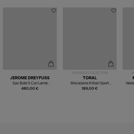
NOUVELLE COLLECTION
N
JEROME DREYFUSS
TORAL
Sac Bobi S Cuir Lamé
Mocassins Killian Sport
Veste
Champagne
Mousse
480,00 €
189,00 €