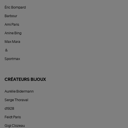
Éric Bompard
Barbour
Ami Paris
Anine Bing
Max Mara
&
Sportmax
CRÉATEURS BIJOUX
Aurélie Bidermann
Serge Thoraval
d1928
Feidt Paris
Gigi Clozeau