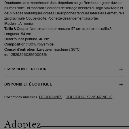
Doudoune sans manches en tissu déperlant beige. Rembourrage en duvet et
plumes d'oie Col montant à cordons de serrage décorés du logo Max Mara et
deux pièces métalliques dorées. Deux poches fendues latérales. Fermeture à
zip dissimulé. Coupe droite. Pochette de rangement assortie.
Made in :
Arménie.
Taille & Coupe :
Notre mannequin mesure 172 cm et porte une taille S.
Longueur : 54 cm.
Demi tour de poitrine : 48 cm.
Composition :
100% Polyamide.
Conseil d'entretien :
Lavage en machine à 30°C
(ref-2529296035600085)
LIVRAISON ET RETOUR
DISPONIBILITÉ BOUTIQUE
-
DOUDOUNES
DOUDOUNE SANS MANCHE
Collections similaires :
Adoptez