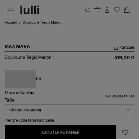
Aller au contenu principal
Accueil
Doudoune Tregic Marron
MAX MARA
Partager
Doudoune
Doudoune Tregic Marron
519,00 €
Tregic
Marron
Guide des tailles
Taille
Prendre votre taille habituelle.
AJOUTER AU PANIER