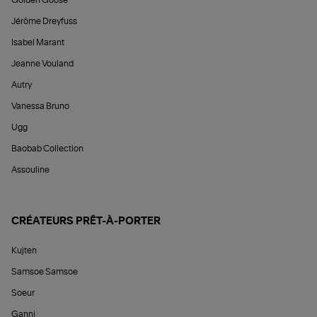
Jérôme Dreyfuss
Isabel Marant
Jeanne Vouland
Autry
Vanessa Bruno
Ugg
Baobab Collection
Assouline
CRÉATEURS PRÊT-À-PORTER
Kujten
Samsoe Samsoe
Soeur
Ganni