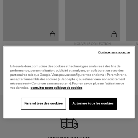
NOUVELLE COLLECTION
N
JEROME DREYFUSS
TORAL
Continuer sans accepter
Sac Bobi S Cuir Lamé
Mocassins Killian Sport
Champagne
Mousse
480,00 €
189,00 €
lulli-sur-la-toile.com utilise des cookies et technologies similaires à des fins de
performance, personnalisation, publicité et analyses, en collaboration avec des
partenaires tels que Google. Vous pouvez configurer vos choix via « Paramétrer »,
accepter l’ensemble des cookies (« J’accepte ») ou refuser ceux non strictement
nécessaires (« Continuer sans accepter »). Pour en savoir plus sur l’utilisation de
vos données,
consulter notre politique de cookies
Paramètres des cookies
Autoriser tous les cookies