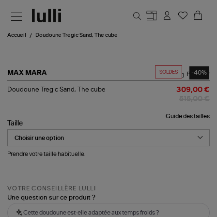
Aller au contenu principal
Accueil
Doudoune Tregic Sand, The cube
SOLDES
-40%
MAX MARA
Partager
Doudoune
Doudoune Tregic Sand, The cube
309,00 €
Tregic
515,00 €
Sand,
The
Guide des tailles
cube
Taille
Prendre votre taille habituelle.
VOTRE CONSEILLÈRE LULLI
Une question sur ce produit ?
Cette doudoune est-elle adaptée aux temps froids ?