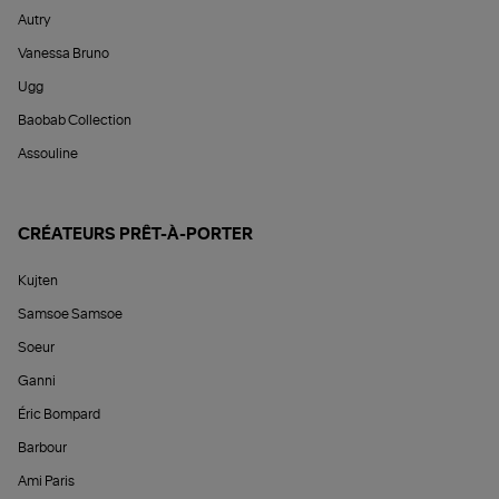
Autry
Vanessa Bruno
Ugg
Baobab Collection
Assouline
CRÉATEURS PRÊT-À-PORTER
Kujten
Samsoe Samsoe
Soeur
Ganni
Éric Bompard
Barbour
Ami Paris