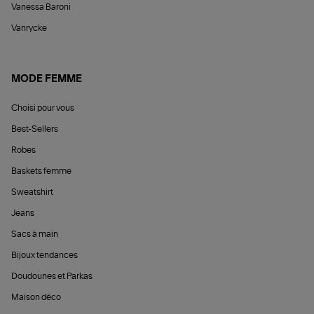
Vanessa Baroni
Vanrycke
MODE FEMME
Choisi pour vous
Best-Sellers
Robes
Baskets femme
Sweatshirt
Jeans
Sacs à main
Bijoux tendances
Doudounes et Parkas
Maison déco