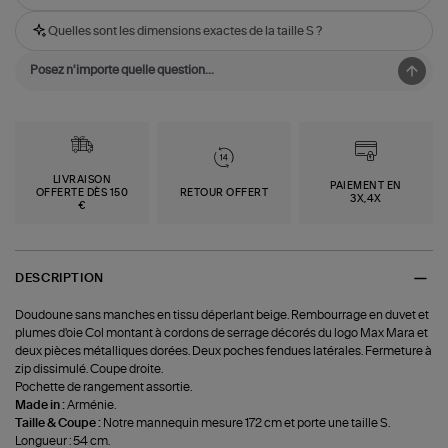
Quelles sont les dimensions exactes de la taille S ?
LIVRAISON
PAIEMENT EN
OFFERTE DÈS 150
RETOUR OFFERT
3X,4X
€
DESCRIPTION
Doudoune sans manches en tissu déperlant beige. Rembourrage en duvet et
plumes d'oie Col montant à cordons de serrage décorés du logo Max Mara et
deux pièces métalliques dorées. Deux poches fendues latérales. Fermeture à
zip dissimulé. Coupe droite.
Pochette de rangement assortie.
Made in :
Arménie.
Taille & Coupe :
Notre mannequin mesure 172 cm et porte une taille S.
Longueur : 54 cm.