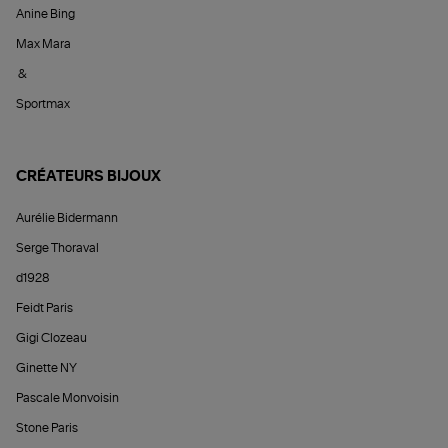
Anine Bing
Max Mara
&
Sportmax
CRÉATEURS BIJOUX
Aurélie Bidermann
Serge Thoraval
d1928
Feidt Paris
Gigi Clozeau
Ginette NY
Pascale Monvoisin
Stone Paris