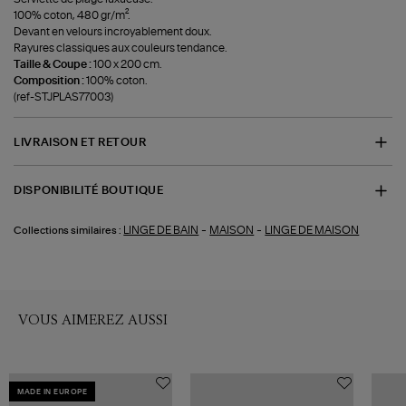
100% coton, 480 gr/m².
Devant en velours incroyablement doux.
Rayures classiques aux couleurs tendance.
Taille & Coupe :
100 x 200 cm.
Composition :
100% coton.
(ref-STJPLAS77003)
LIVRAISON ET RETOUR
DISPONIBILITÉ BOUTIQUE
-
-
LINGE DE BAIN
MAISON
LINGE DE MAISON
Collections similaires :
VOUS AIMEREZ AUSSI
MADE IN EUROPE