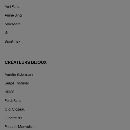
Ami Paris
Anine Bing
Max Mara
&
Sportmax
CRÉATEURS BIJOUX
Aurélie Bidermann
Serge Thoraval
d1928
Feidt Paris
Gigi Clozeau
Ginette NY
Pascale Monvoisin