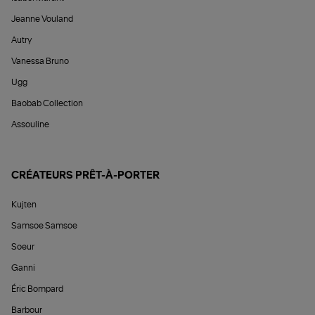
Jeanne Vouland
Autry
Vanessa Bruno
Ugg
Baobab Collection
Assouline
CRÉATEURS PRÊT-À-PORTER
Kujten
Samsoe Samsoe
Soeur
Ganni
Éric Bompard
Barbour