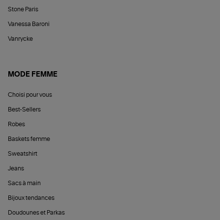
Stone Paris
Vanessa Baroni
Vanrycke
MODE FEMME
Choisi pour vous
Best-Sellers
Robes
Baskets femme
Sweatshirt
Jeans
Sacs à main
Bijoux tendances
Doudounes et Parkas