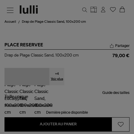
Aller au contenu principal
Accueil
Drap de Plage Classic Sand, 100x200 cm
PLACE RESERVEE
Partager
Drap
Drap de Plage Classic Sand, 100x200 cm
79,00 €
de
Plage
Classic
Sand,
+
4
100x200
Voir plus
cm
Guide des tailles
Taille
unique
Prendre votre taille habituelle.
Dernière pièce disponible
AJOUTER AU PANIER