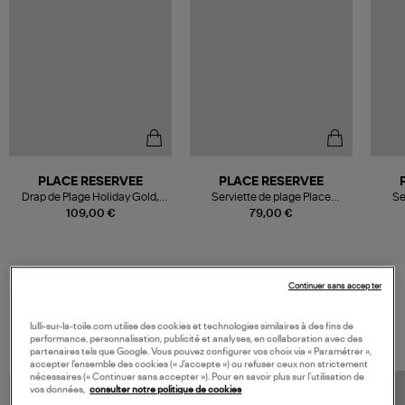
PLACE RESERVEE
PLACE RESERVEE
Drap de Plage Holiday Gold,
Serviette de plage Place
Se
200x200 cm
Reservée Mykonos Blue
Rese
109,00 €
79,00 €
100x200 cm Classic
Continuer sans accepter
VOS DERNIERS PRODUITS VUS
lulli-sur-la-toile.com utilise des cookies et technologies similaires à des fins de
performance, personnalisation, publicité et analyses, en collaboration avec des
partenaires tels que Google. Vous pouvez configurer vos choix via « Paramétrer »,
accepter l’ensemble des cookies (« J’accepte ») ou refuser ceux non strictement
nécessaires (« Continuer sans accepter »). Pour en savoir plus sur l’utilisation de
vos données,
consulter notre politique de cookies