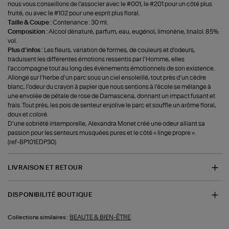
nous vous conseillons de l'associer avec le #001, le #201 pour un côté plus
fruité, ou avec le #102 pour une esprit plus floral.
Taille & Coupe :
Contenance : 30 ml.
Composition :
Alcool dénaturé, parfum, eau, eugénol, limonène, linalol. 85%
vol.
Plus d'infos :
Les fleurs, variation de formes, de couleurs et d’odeurs,
traduisent les différentes émotions ressentis par l’Homme, elles
l’accompagne tout au long des évènements émotionnels de son existence.
Allongé sur l’herbe d’un parc sous un ciel ensoleillé, tout près d’un cèdre
blanc, l’odeur du crayon à papier que nous sentions à l’école se mélange à
une envolée de pétale de rose de Damascena, donnant un impact fusant et
frais. Tout près, les pois de senteur enjolive le parc et souffle un arôme floral,
doux et coloré.
D’une sobriété intemporelle, Alexandra Monet créé une odeur alliant sa
passion pour les senteurs musquées pures et le côté « linge propre ».
(ref-BP101EDP30)
LIVRAISON ET RETOUR
DISPONIBILITÉ BOUTIQUE
BEAUTE & BIEN-ÊTRE
Collections similaires :