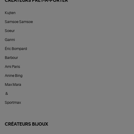
CRÉATEURS PRÊT-À-PORTER
Kujten
Samsoe Samsoe
Soeur
Ganni
Éric Bompard
Barbour
Ami Paris
Anine Bing
Max Mara
&
Sportmax
CRÉATEURS BIJOUX