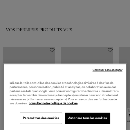
VOS DERNIERS PRODUITS VUS
Continuer sans accepter
lulli-sur-la-toile.com utilise des cookies et technologies similaires à des fins de
performance, personnalisation, publicité et analyses, en collaboration avec des
partenaires tels que Google. Vous pouvez configurer vos choix via « Paramétrer »,
accepter l’ensemble des cookies (« J’accepte ») ou refuser ceux non strictement
nécessaires (« Continuer sans accepter »). Pour en savoir plus sur l’utilisation de
vos données,
consulter notre politique de cookies
NOUVELLE COLLECTION
N
JEROME DREYFUSS
TORAL
Paramètres des cookies
Autoriser tous les cookies
Sac Bobi S Cuir Lamé
Mocassins Killian Sport
Veste
Champagne
Mousse
480,00 €
189,00 €