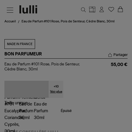
Aller au contenu principal
Accueil
Eau de Parfum #101 Rose, Pois de Senteur, Cèdre Blanc, 30ml
MADE IN FRANCE
BON PARFUMEUR
Partager
Eau
Eau de Parfum #101 Rose, Pois de Senteur,
55,00 €
de
Cèdre Blanc, 30ml
Parfum
#101
Rose,
Pois
+
10
de
Voir plus
Senteur,
Cèdre
Taille
unique
Blanc,
30ml
Épuisé
VOTRE CONSEILLÈRE LULLI