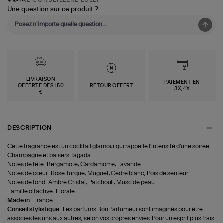
Une question sur ce produit ?
LIVRAISON
PAIEMENT EN
OFFERTE DÈS 150
RETOUR OFFERT
3X,4X
€
DESCRIPTION
Cette fragrance est un cocktail glamour qui rappelle l'intensité d'une soirée
Champagne et baisers Tagada.
Notes de tête : Bergamote, Cardamome, Lavande.
Notes de cœur : Rose Turque, Muguet, Cèdre blanc, Pois de senteur.
Notes de fond : Ambre Cristal, Patchouli, Musc de peau.
Famille olfactive : Florale.
Made in :
France.
Conseil stylistique :
Les parfums Bon Parfumeur sont imaginés pour être
associés les uns aux autres, selon vos propres envies. Pour un esprit plus frais