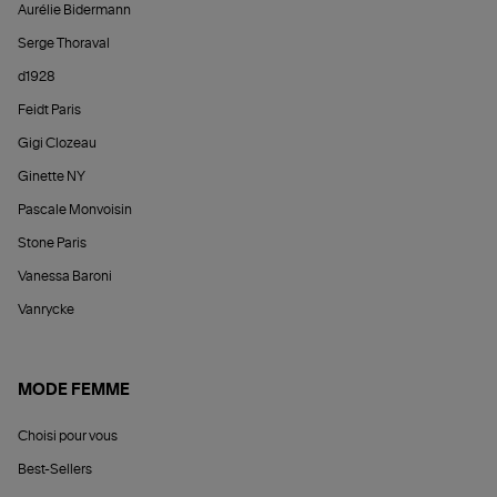
Aurélie Bidermann
Serge Thoraval
d1928
Feidt Paris
Gigi Clozeau
Ginette NY
Pascale Monvoisin
Stone Paris
Vanessa Baroni
Vanrycke
MODE FEMME
Choisi pour vous
Best-Sellers