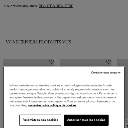
BEAUTE & BIEN-ÊTRE
Collections similaires :
VOS DERNIERS PRODUITS VUS
Continuer sans accepter
lulli-sur-la-toile.com utilise des cookies et technologies similaires à des fins de
performance, personnalisation, publicité et analyses, en collaboration avec des
partenaires tels que Google. Vous pouvez configurer vos choix via « Paramétrer »,
accepter l’ensemble des cookies (« J’accepte ») ou refuser ceux non strictement
nécessaires (« Continuer sans accepter »). Pour en savoir plus sur l’utilisation de
vos données,
consulter notre politique de cookies
Paramètres des cookies
Autoriser tous les cookies
NOUVELLE COLLECTION
N
JEROME DREYFUSS
TORAL