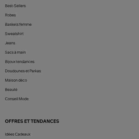
Best-Sellers
Robes
Baskets femme
Sweatshirt
Jeans
Sacs à main
Bijoux tendances
Doudounes et Parkas
Maison déco
Beauté
Conseil Mode
OFFRES ET TENDANCES
Idées Cadeaux