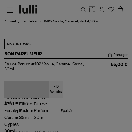
Aller au contenu principal
Accueil
Eau de Parfum #402 Vanille, Caramel, Santal, 30ml
MADE IN FRANCE
BON PARFUMEUR
Partager
Eau
Eau de Parfum #402 Vanille, Caramel, Santal,
55,00 €
de
30ml
Parfum
#402
Vanille,
Caramel,
+
10
Santal,
Voir plus
30ml
Taille
unique
Épuisé
VOTRE CONSEILLÈRE LULLI