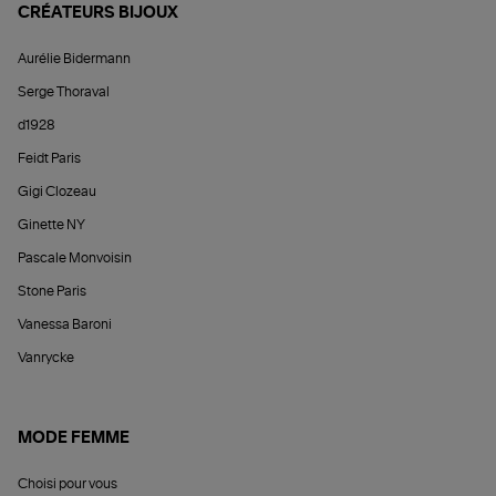
CRÉATEURS BIJOUX
Aurélie Bidermann
Serge Thoraval
d1928
Feidt Paris
Gigi Clozeau
Ginette NY
Pascale Monvoisin
Stone Paris
Vanessa Baroni
Vanrycke
MODE FEMME
Choisi pour vous