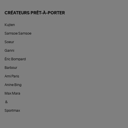
CRÉATEURS PRÊT-À-PORTER
Kujten
Samsoe Samsoe
Soeur
Ganni
Éric Bompard
Barbour
Ami Paris
Anine Bing
Max Mara
&
Sportmax