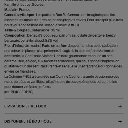
Famille olfactive : Sucrée.
Made in :
France.
Conseil stylistique :
Les parfums Bon Parfumeur sont imaginés pour être
associés les uns aux autres, selon vos propres envies. Pour un esprit plus frais
nous vous conseillons de l'associer avec le #001.
Taille & Coupe :
Contenance : 30 ml.
Composition :
Dénat. d'alcool, eau, parfum, salicylate de benzyle, benzyl
benzoate, benzyle, alcool. 82% vol.
Plus d'infos :
Un matin à Paris, un parfum de gourmandise et de séduction,
une odeur de plus en plus présente, il s’agit de la plus célèbre Maison de
confiserie, la Confiserie Moinet. Une note gourmande et douce un brin
caramélisée, épicée, aux facettes amandées, qui nous donne l’impression
gustative d’un dessert. Rassurante et sensuelle une fragrance qui donne des
envies de friandises.
La Cologne #402 a été créée par Corinne Cachen, grande passionnée des
notes épicées et vanillées, elle s’inspire de ses expériences personnelles
pour donner vie à ses parfums.
(ref-BP402EDP30)
LIVRAISON ET RETOUR
DISPONIBILITÉ BOUTIQUE