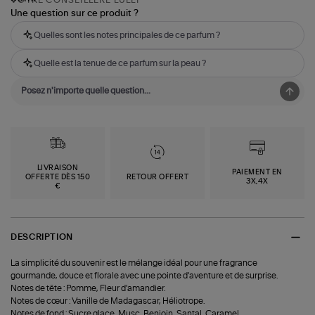
Une question sur ce produit ?
Quelles sont les notes principales de ce parfum ?
Quelle est la tenue de ce parfum sur la peau ?
LIVRAISON
PAIEMENT EN
OFFERTE DÈS 150
RETOUR OFFERT
3X,4X
€
DESCRIPTION
La simplicité du souvenir est le mélange idéal pour une fragrance
gourmande, douce et florale avec une pointe d'aventure et de surprise.
Notes de tête : Pomme, Fleur d'amandier.
Notes de cœur : Vanille de Madagascar, Héliotrope.
Notes de fond : Sucre glace, Musc, Benjoin, Santal, Caramel.