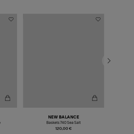
NEW BALANCE
e
Baskets 740 Sea Salt
Veste
120,00 €