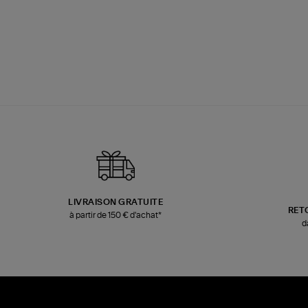
LIVRAISON GRATUITE
RET
à partir de 150 € d'achat*
d