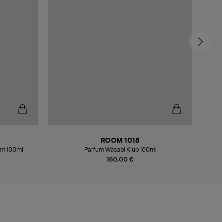
ROOM 1015
um 100ml
Parfum Wasabi Klub 100ml
Eau 
160,00 €