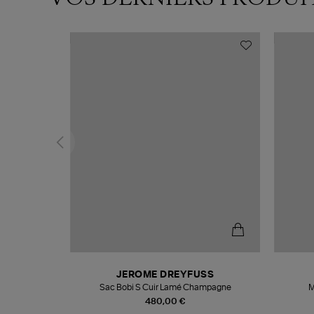
N
JEROME DREYFUSS
te
Sac Bobi S Cuir Lamé Champagne
M
480,00 €