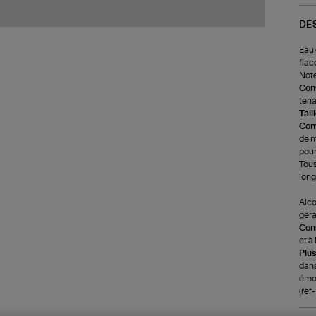
DE
Eau 
flac
Note
Cons
tena
Tail
Com
de m
pour
Tous
long
Alco
gera
Cons
et à
Plus
dans
émot
(ref