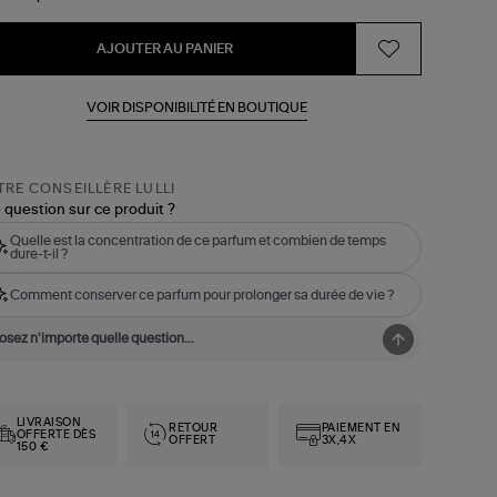
AJOUTER AU PANIER
VOIR DISPONIBILITÉ EN BOUTIQUE
RE CONSEILLÈRE LULLI
 question sur ce produit ?
Quelle est la concentration de ce parfum et combien de temps
dure-t-il ?
Comment conserver ce parfum pour prolonger sa durée de vie ?
LIVRAISON
RETOUR
PAIEMENT EN
OFFERTE DÈS
OFFERT
3X,4X
150 €