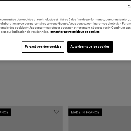
LI
Co
oile.com utilise des cookies et technologies similaires à des fins de performance, personnalisation, p
DI
collaboration avec des partenaires tels que Google. Vous pouvez configurer vos choix via « Param
semble des cookies (« J’accepte ») ou refuser ceux non strictement nécessaires (« Continuer san
 plus sur l’utilisation de vos données,
consulter notre politique de cookies
Coll
Paramètres des cookies
Autoriser tous les cookies
RANCE
MADE IN FRANCE