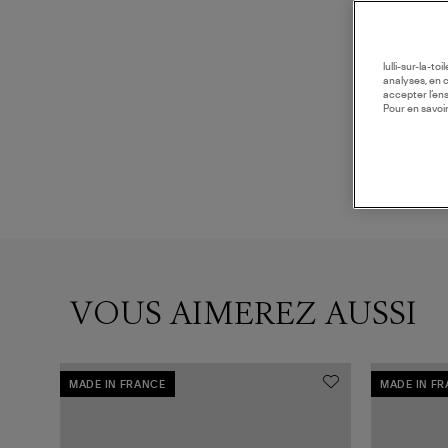
lulli-sur-la-t
analyses, en 
accepter l’en
Pour en savoir
VOUS AIMEREZ AUSSI
MADE IN FRANCE
MADE IN F