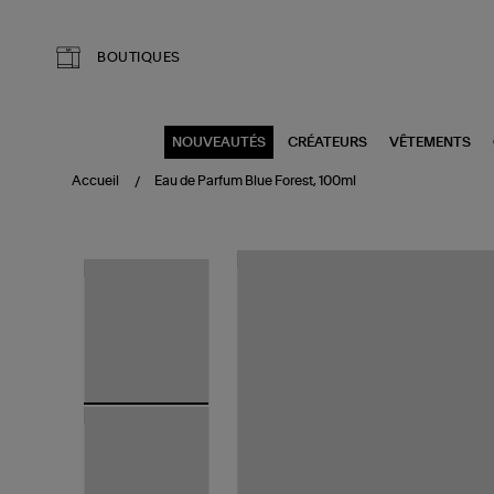
Aller au contenu principal
BOUTIQUES
NOUVEAUTÉS
CRÉATEURS
VÊTEMENTS
Accueil
Eau de Parfum Blue Forest, 100ml