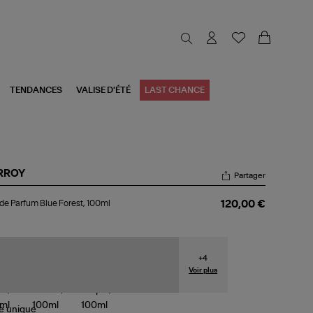
TENDANCES
VALISE D'ÉTÉ
LAST CHANCE
RROY
Partager
u
de Parfum Blue Forest, 100ml
120,00 €
rfum
e
est,
0ml
+
4
Voir plus
le
unique