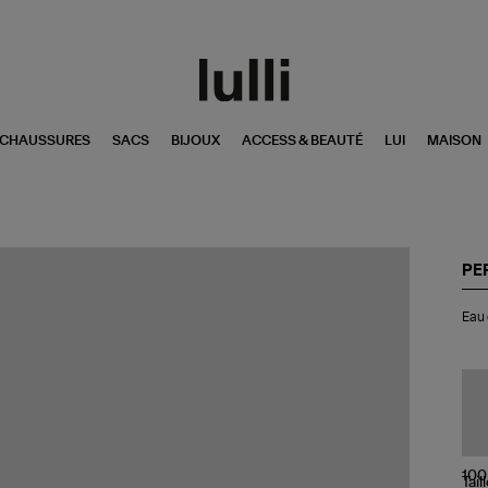
CHAUSSURES
SACS
BIJOUX
ACCESS & BEAUTÉ
LUI
MAISON
PE
Ea
Eau 
de
Pa
Blu
For
10
Tail