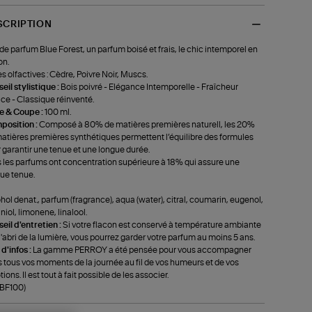
SCRIPTION
de parfum Blue Forest, un parfum boisé et frais, le chic intemporel en
on.
s olfactives : Cèdre, Poivre Noir, Muscs.
eil stylistique :
Bois poivré - Elégance Intemporelle - Fraîcheur
ce - Classique réinventé.
le & Coupe :
100 ml.
position :
Composé à 80% de matières premières naturell, les 20%
atières premières synthétiques permettent l’équilibre des formules
 garantir une tenue et une longue durée.
 les parfums ont concentration supérieure à 18% qui assure une
ue tenue.
hol denat., parfum (fragrance), aqua (water), citral, coumarin, eugenol,
niol, limonene, linalool.
eil d'entretien :
Si votre flacon est conservé à température ambiante
 l'abri de la lumière, vous pourrez garder votre parfum au moins 5 ans.
 d'infos :
La gamme PERROY a été pensée pour vous accompagner
 tous vos moments de la journée au fil de vos humeurs et de vos
ions. Il est tout à fait possible de les associer.
-BF100)