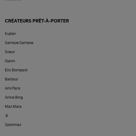
CRÉATEURS PRÊT-À-PORTER
Kujten
Samsoe Samsoe
Soeur
Ganni
Éric Bompard
Barbour
Ami Paris
Anine Bing
Max Mara
&
Sportmax