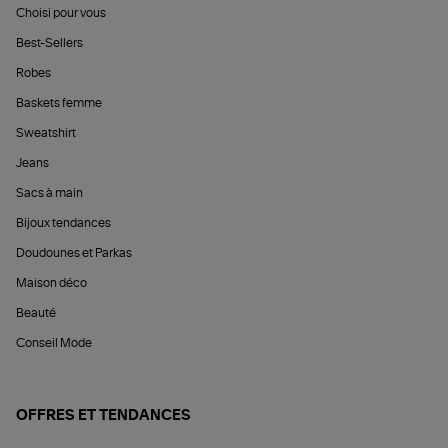
Choisi pour vous
Best-Sellers
Robes
Baskets femme
Sweatshirt
Jeans
Sacs à main
Bijoux tendances
Doudounes et Parkas
Maison déco
Beauté
Conseil Mode
OFFRES ET TENDANCES