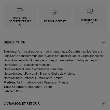
LIVRAISON
PAIEMENT EN
OFFERTE DÈS 150
RETOUR OFFERT
3X,4X
€
DESCRIPTION
Eau de parfum inspirée par le rituel chamanique. Ce parfum utilise l'encens
Palo Santo pour communiquer avec la nature et les Dieux. Ce bois sacré est
récolté sur les sols d'Amérique Latine pour ses vertus holistiques. Le parfum
Holy Stick a un pouvoir harmonisant.
Notes de tête : Elémi, Cardamome, Baie rose.
Notes de cœur : Petit grain, Encens, Cèdre de Virginie.
Notes de fond : Patchouli, Palo Santo, Ambre.
Made in :
Parfum développé à Grasse, en France.
Taille & Coupe :
Contenance : 100 ml.
(ref-PARHOLY)
LIVRAISON ET RETOUR