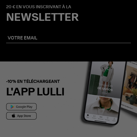
20 € EN VOUS INSCRIVANT À LA
NEWSLETTER
-10% EN TÉLÉCHARGEANT
L'APP LULLI