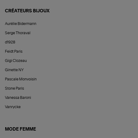
CRÉATEURS BIJOUX
Aurélie Bidermann
Serge Thoraval
d1928
Feidt Paris
Gigi Clozeau
Ginette NY
Pascale Monvoisin
Stone Paris
Vanessa Baroni
Vanrycke
MODE FEMME