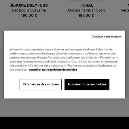
NOUVELLE COLLECTION
N
JEROME DREYFUSS
TORAL
Sac Bobi S Cuir Lamé
Mocassins Killian Sport
Veste
Champagne
Mousse
480,00 €
189,00 €
Continuer sans accepter
lulli-sur-la-toile.com utilise des cookies et technologies similaires à des fins de
performance, personnalisation, publicité et analyses, en collaboration avec des
partenaires tels que Google. Vous pouvez configurer vos choix via « Paramétrer »,
accepter l’ensemble des cookies (« J’accepte ») ou refuser ceux non strictement
nécessaires (« Continuer sans accepter »). Pour en savoir plus sur l’utilisation de
vos données,
consulter notre politique de cookies
Paramètres des cookies
Autoriser tous les cookies
LIVRAISON GRATUITE
à partir de 150 € d'achat*