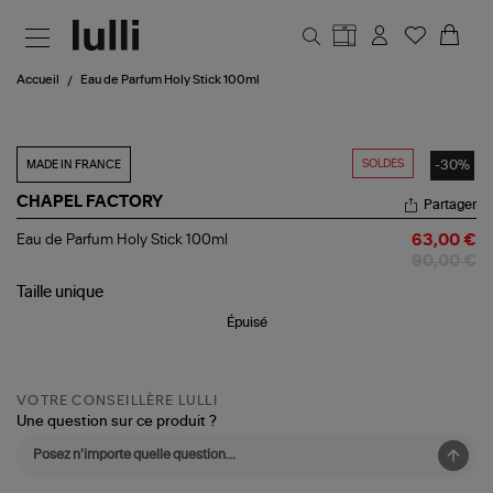
Aller au contenu principal
Accueil
Eau de Parfum Holy Stick 100ml
SOLDES
-30%
MADE IN FRANCE
CHAPEL FACTORY
Partager
Eau
Eau de Parfum Holy Stick 100ml
63,00 €
de
90,00 €
Parfum
Holy
Taille
unique
Stick
Épuisé
100ml
VOTRE CONSEILLÈRE LULLI
Une question sur ce produit ?